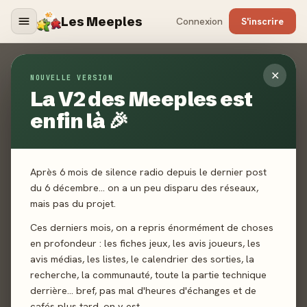
Les Meeples
Connexion
S'inscrire
Contact
✕
NOUVELLE VERSION
La V2 des Meeples est
ACCUEIL
CONTACT
enfin là 🎉
Un jeu non référencé ? Un média manquant ? Un bug ? Une
toute autre demande ? Envoyez-nous un mail, nous vous
répondrons dans les plus brefs délais.
Après 6 mois de silence radio depuis le dernier post
du 6 décembre… on a un peu disparu des réseaux,
mais pas du projet.
Ces derniers mois, on a repris énormément de choses
en profondeur : les fiches jeux, les avis joueurs, les
avis médias, les listes, le calendrier des sorties, la
recherche, la communauté, toute la partie technique
derrière… bref, pas mal d'heures d'échanges et de
cafés plus tard, on y est.