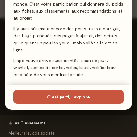
monde. C'est votre participation qui donnera du poids
aux fiches, aux classements, aux recommandations, et
au projet.
Il y aura sûrement encore des petits trucs à corriger,
des bugs planqués, des pages à ajuster, des détails
qui piquent un peu les yeux… mais voilà : elle est en
ligne.
Reviews, Avis & Tendances
Jeux de Société
L'app native arrive aussi bientôt : scan de jeux,
wishlist, alertes de sortie, notes, listes, notifications…
on a hâte de vous montrer la suite.
Les Meeples
C'est parti, j'explore
Le Site
Contact
FAQ
Les Classements
Meilleurs jeux de société