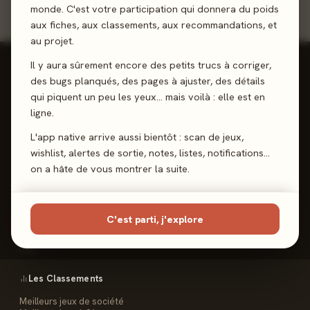
monde. C'est votre participation qui donnera du poids
aux fiches, aux classements, aux recommandations, et
au projet.
Il y aura sûrement encore des petits trucs à corriger,
des bugs planqués, des pages à ajuster, des détails
qui piquent un peu les yeux… mais voilà : elle est en
ligne.
Reviews, Avis & Tendances
Jeux de Société
L'app native arrive aussi bientôt : scan de jeux,
wishlist, alertes de sortie, notes, listes, notifications…
on a hâte de vous montrer la suite.
Les Meeples
C'est parti, j'explore
Le Site
Contact
FAQ
Les Classements
Meilleurs jeux de société