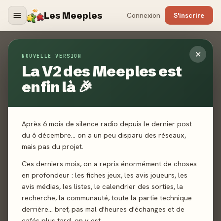
Les Meeples
Connexion
S'inscrire
Contact
✕
NOUVELLE VERSION
La V2 des Meeples est
ACCUEIL
CONTACT
enfin là 🎉
Un jeu non référencé ? Un média manquant ? Un bug ? Une
toute autre demande ? Envoyez-nous un mail, nous vous
répondrons dans les plus brefs délais.
Après 6 mois de silence radio depuis le dernier post
du 6 décembre… on a un peu disparu des réseaux,
mais pas du projet.
Ces derniers mois, on a repris énormément de choses
en profondeur : les fiches jeux, les avis joueurs, les
avis médias, les listes, le calendrier des sorties, la
recherche, la communauté, toute la partie technique
derrière… bref, pas mal d'heures d'échanges et de
cafés plus tard, on y est.