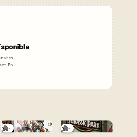
isponible
enaires
ect. En
-
-