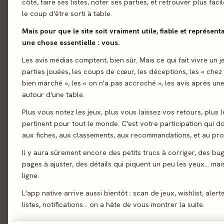
côté, faire ses listes, noter ses parties, et retrouver plus fac
le coup d'être sorti à table.
01 - LE JEU
Le jeu
01
Mais pour que le site soit vraiment utile, fiable et représent
Utilisez votre intuiti
Le verdict
02
une chose essentielle : vous.
votre vitesse, avance
On en discute
Les avis médias comptent, bien sûr. Mais ce qui fait vivre un j
03
tentez ensemble d’ar
parties jouées, les coups de cœur, les déceptions, les « chez
La presse
Vitesse et déplacez v
04
bien marché », les « on n'a pas accroché », les avis après une
créer. De 1 à 7, ces
autour d'une table.
Les joueurs
05
manière et c'est à vo
Plus vous notez les jeux, plus vous laissez vos retours, plus l
Acheter
06
parcourir. Pas de pla
pertinent pour tout le monde. C'est votre participation qui 
: votre seul déplacem
Similaires
07
aux fiches, aux classements, aux recommandations, et au proj
vous venez de piocher
Il y aura sûrement encore des petits trucs à corriger, des bu
correctement classé 
pages à ajuster, des détails qui piquent un peu les yeux… mais 
la somme de ses 5 ca
ligne.
L'app native arrive aussi bientôt : scan de jeux, wishlist, alert
Coop’
Course
listes, notifications… on a hâte de vous montrer la suite.