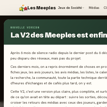
Les Meeples
Jeux de Société
Médias
C
NOUVELLE VERSION
Jeux
/
Vroom
La V2 des Meeples est enfin 
2026
·
BIG M
V
Après 6 mois de silence radio depuis le dernier post du 6 d
peu disparu des réseaux, mais pas du projet.
Ces derniers mois, on a repris énormément de choses en prof
3-6 joueurs
fiches jeux, les avis joueurs, les avis médias, les listes, le cal
la recherche, la communauté, toute la partie technique derri
d'heures d'échanges et de cafés plus tard, on y est.
J'ai jo
Cette V2, c'est une version plus claire, plus complète, et sur
de ce qu'on avait en tête au départ : suivre les sorties, décou
croiser les retours des médias avec ceux des joueurs, garde