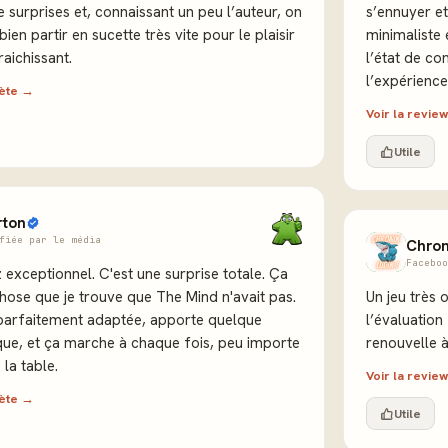
e surprises et, connaissant un peu l’auteur, on
s’ennuyer et
ien partir en sucette très vite pour le plaisir
minimaliste 
raichissant.
l’état de co
l’expérienc
lète →
Voir la revi
Utile
rton
fiée par le média
Chron
Faceboo
 exceptionnel. C'est une surprise totale. Ça
ose que je trouve que The Mind n'avait pas.
Un jeu très 
parfaitement adaptée, apporte quelque
l’évaluation
que, et ça marche à chaque fois, peu importe
renouvelle 
 la table.
Voir la revi
lète →
Utile