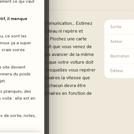
ilement ce qui vaut
atif, il manque
on et votre sens de la communication... Estimez
Sortie
z votre voiture sans plateau ni repère et
eu, ce sont les
river dans le bon ordre. Piochez une carte
Auteur
 nous ça a super
otre voiture sur le circuit que vous venez de
 vraie soirée
 cartes ne vous feront pas avancer de la même
Illustration
us d'estimer la distance que votre voiture doit
e site devient
teau, pas de cases sur lesquelles vous repérer
Éditeur
donnera du poids
ent indique à vos partenaires la vitesse que
et.
. A l'issue des 5 tours, chacun devra être
gs planqués, des
par rapport à ses partenaires en fonction de
voilà : elle est en
rtes.
es de sortie, notes,