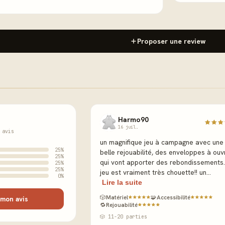
Proposer une review
Harmo90
16 juil.
 avis
un magnifique jeu à campagne avec une
25%
belle rejouabilité, des enveloppes à ouvr
25%
qui vont apporter des rebondissements.
25%
25%
jeu est vraiment très chouette!! un...
0%
Lire la suite
🎲
Matériel
🧩
Accessibilité
mon avis
🔁
Rejouabilité
🎲 11-20 parties