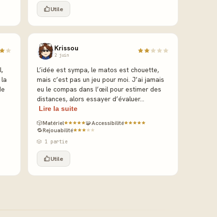
Utile
Krissou
2 juin
,
L’idée est sympa, le matos est chouette,
 la
mais c’est pas un jeu pour moi. J’ai jamais
de
eu le compas dans l’œil pour estimer des
distances, alors essayer d’évaluer...
Lire la suite
🎲
Matériel
🧩
Accessibilité
🔁
Rejouabilité
🎲 1 partie
Utile