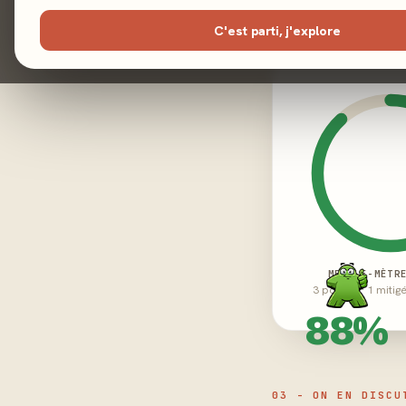
02 - LE VERDICT
C'est parti, j'explore
MEEPLE-MÈTR
3 positifs · 1 mitig
88%
03 - ON EN DISCU