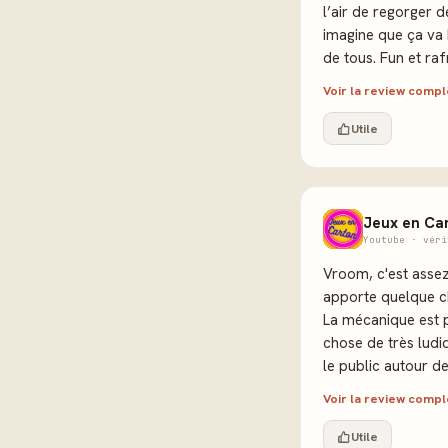
l’air de regorger d
imagine que ça va b
de tous. Fun et raf
Voir la review comp
Utile
Jeux en Ca
Youtube · véri
Vroom, c'est assez
apporte quelque ch
La mécanique est 
chose de très ludi
le public autour de
Voir la review comp
Utile