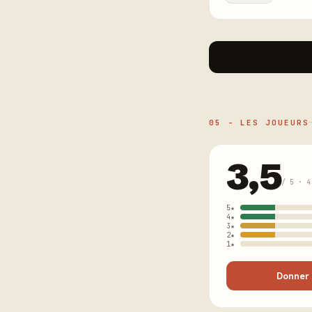
05 - LES JOUEURS
3,5
/ 5 · 4
5★
4★
3★
2★
1★
Donner 