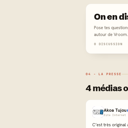
On en di
Pose tes question
autour de Vroom.
0 DISCUSSION
04 - LA PRESSE
4 médias o
Akoa Tujou
Site Internet 
C’est très original