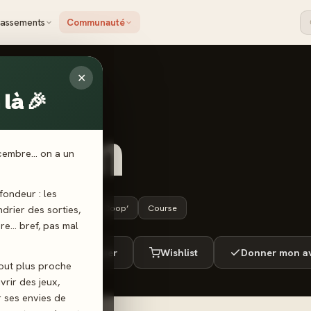
lassements
Communauté
✕
là 🎉
OUSTACHE GAMES
room
écembre… on a un
ondeur : les
8 ans+
30 min
Coop’
Course
endrier des sorties,
ère… bref, pas mal
ué
Envie de jouer
Wishlist
Donner mon av
tout plus proche
vrir des jeux,
r ses envies de