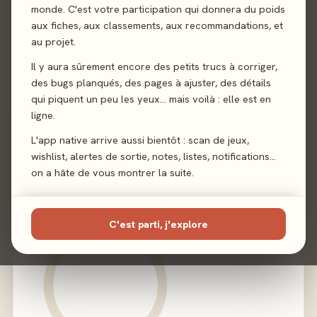
monde. C'est votre participation qui donnera du poids
aux fiches, aux classements, aux recommandations, et
Auteur
Jean-Xia Chou
au projet.
Illustration
Laura Bazzoni
·
Quentin Eung
Il y aura sûrement encore des petits trucs à corriger,
des bugs planqués, des pages à ajuster, des détails
qui piquent un peu les yeux… mais voilà : elle est en
Éditeur
Savana
ligne.
L'app native arrive aussi bientôt : scan de jeux,
wishlist, alertes de sortie, notes, listes, notifications…
02 - LE VERDICT
on a hâte de vous montrer la suite.
C'est parti, j'explore