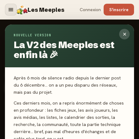
Les Meeples
Connexion
S'inscrire
✕
NOUVELLE VERSION
Jeux
/
Traitres à Bord ! - One Piece
La V2 des Meeples est
enfin là 🎉
2026
·
SAVANA
Traitres à Bord ! - One
Après 6 mois de silence radio depuis le dernier post
Piece
du 6 décembre… on a un peu disparu des réseaux,
mais pas du projet.
Ces derniers mois, on a repris énormément de choses
3-8 joueurs
10 ans+
20 min
Bluff
Déduction
en profondeur : les fiches jeux, les avis joueurs, les
Rôles Cachés
Gestion de Main
avis médias, les listes, le calendrier des sorties, la
recherche, la communauté, toute la partie technique
derrière… bref, pas mal d'heures d'échanges et de
J'ai joué
Envie de jouer
Wishlist
cafés plus tard, on y est.