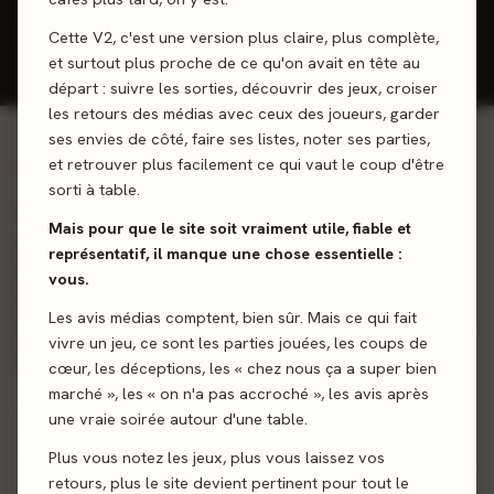
Donner mon avis
Cette V2, c'est une version plus claire, plus complète,
et surtout plus proche de ce qu'on avait en tête au
départ : suivre les sorties, découvrir des jeux, croiser
les retours des médias avec ceux des joueurs, garder
ses envies de côté, faire ses listes, noter ses parties,
et retrouver plus facilement ce qui vaut le coup d'être
01 - LE JEU
sorti à table.
Festin (et trahisons) sur le Thousand Sunny... Vous incarnez
Mais pour que le site soit vraiment utile, fiable et
un Équipier ou un Glouton. Les Équipiers tenteront de
représentatif, il manque une chose essentielle :
remplir le panier de l’équipage pendant que les Gloutons
vous.
feront tout pour discrètement engloutir la collecte et
Les avis médias comptent, bien sûr. Mais ce qui fait
berner le reste de l'équipage. Mais méfiez-vous ! Le temps
vivre un jeu, ce sont les parties jouées, les coups de
presse et des innocents risqueraient de se faire éliminer...
cœur, les déceptions, les « chez nous ça a super bien
marché », les « on n'a pas accroché », les avis après
Bluff
Déduction
Rôles Cachés
Gestion de Main
une vraie soirée autour d'une table.
Plus vous notez les jeux, plus vous laissez vos
retours, plus le site devient pertinent pour tout le
Sortie
28 août 2026