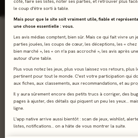
côté, faire ses listes, noter ses parties, et retrouver plus fac
le coup d'être sorti à table.
Mais pour que le site soit vraiment utile, fiable et représent
une chose essentielle : vous.
01 - LE JEU
Les avis médias comptent, bien sûr. Mais ce qui fait vivre un j
Le jeu
01
parties jouées, les coups de cœur, les déceptions, les « chez
Passez la bombe rap
Le verdict
02
bien marché », les « on n'a pas accroché », les avis après une
entre vos mains, trou
autour d'une table.
On en discute
03
correspond à la catég
Plus vous notez les jeux, plus vous laissez vos retours, plus l
La presse
catégorie dépend de 
04
pertinent pour tout le monde. C'est votre participation qui 
régulièrement !
Les joueurs
05
aux fiches, aux classements, aux recommandations, et au proj
Acheter
06
Il y aura sûrement encore des petits trucs à corriger, des bu
Quizz
pages à ajuster, des détails qui piquent un peu les yeux… mais 
Similaires
07
ligne.
L'app native arrive aussi bientôt : scan de jeux, wishlist, alert
02 - LE VERDICT
listes, notifications… on a hâte de vous montrer la suite.