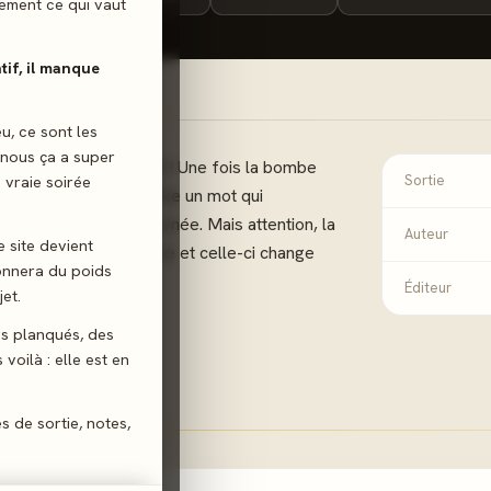
ilement ce qui vaut
atif, il manque
eu, ce sont les
 nous ça a super
idement sinon...BOUM ! Une fois la bombe
 vraie soirée
Sortie
vez le plus vite possible un mot qui
orie de la carte retournée. Mais attention, la
Auteur
e site devient
la couleur de la bombe et celle-ci change
donnera du poids
Éditeur
et.
gs planqués, des
voilà : elle est en
es de sortie, notes,