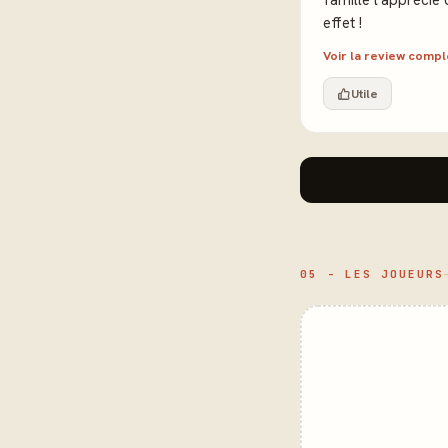
famille l'appréci
effet !
Voir la review comp
Utile
05 - LES JOUEURS