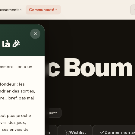
lassements
Communauté
✕
là 🎉
EE ÉDITIONS
c Tac Boum
écembre… on a un
ash
ondeur : les
endrier des sorties,
ère… bref, pas mal
8 ans+
15 min
Quizz
tout plus proche
vrir des jeux,
r ses envies de
ué
Envie de jouer
Wishlist
Donner mon av