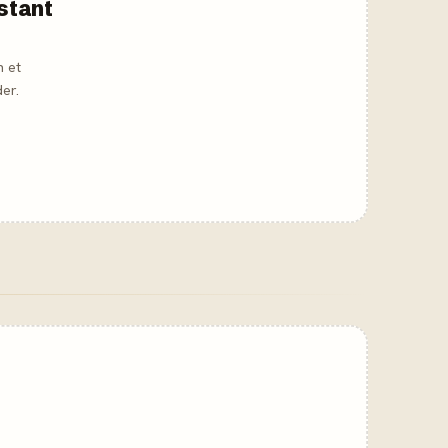
nstant
h et
er.