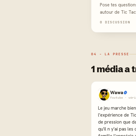
Pose tes question
autour de Tic Ta
0 DISCUSSION
04 - LA PRESSE
1 média a 
Wawa
Youtube · véri
Le jeu marche bie
l'expérience de Ti
de pression que dan
qu'il n y'ai pas l