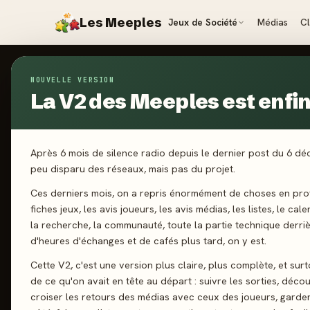
Les Meeples
Jeux de Société
Médias
C
NOUVELLE VERSION
Jeux
/
Tic Tac Boum Color Flash
La V2 des Meeples est enfin 
2024
·
ASMOD
Ti
Après 6 mois de silence radio depuis le dernier post du 6 d
peu disparu des réseaux, mais pas du projet.
Fl
Ces derniers mois, on a repris énormément de choses en prof
fiches jeux, les avis joueurs, les avis médias, les listes, le cal
la recherche, la communauté, toute la partie technique derri
d'heures d'échanges et de cafés plus tard, on y est.
2-12 joueurs
Cette V2, c'est une version plus claire, plus complète, et sur
de ce qu'on avait en tête au départ : suivre les sorties, décou
croiser les retours des médias avec ceux des joueurs, garde
J'ai jo