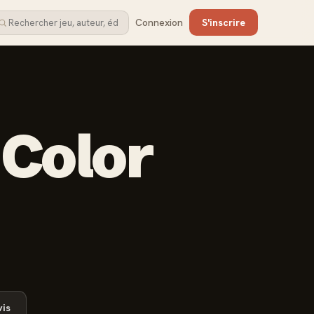
Connexion
S'inscrire
 Color
is