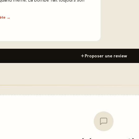
e quand même. La bombe fait toujours son
lète →
Proposer une review