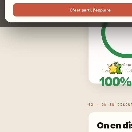
C'est parti, j'explore
MEEPLE-MÈTR
1 positifs · 0 mitig
100%
03 - ON EN DISCU
On en di