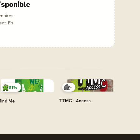
isponible
enaires
ect. En
-
81%
TTMC - Access
ind Me