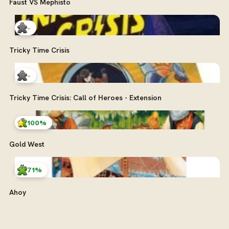
Faust VS Mephisto
-
Tricky Time Crisis
-
Tricky Time Crisis: Call of Heroes - Extension
100%
Gold West
71%
Ahoy