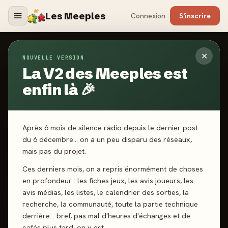
Les Meeples
Connexion
S'inscrire
✕
NOUVELLE VERSION
Jeux
/
Terres de Loups
La V2 des Meeples est
enfin là 🎉
2025
·
ORIGAMES
Terres de Loups
Après 6 mois de silence radio depuis le dernier post
du 6 décembre… on a un peu disparu des réseaux,
mais pas du projet.
2 joueurs
10 ans+
15 min
Majorité
Jeu de pli
Ces derniers mois, on a repris énormément de choses
en profondeur : les fiches jeux, les avis joueurs, les
J'ai joué
Envie de jouer
Wishlist
avis médias, les listes, le calendrier des sorties, la
recherche, la communauté, toute la partie technique
Donner mon avis
derrière… bref, pas mal d'heures d'échanges et de
cafés plus tard, on y est.