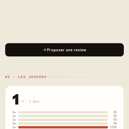
Proposer une review
05 - LES JOUEURS
1
/ 5 · 1 avis
5★
0%
4★
0%
3★
0%
2★
0%
1★
100%