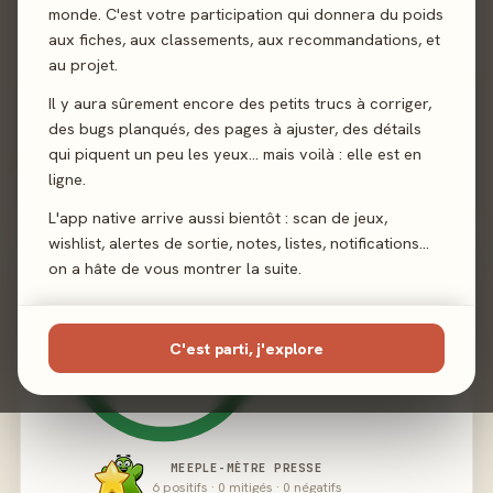
Illustration
Zingco Kang
·
Yuan Momoco
monde. C'est votre participation qui donnera du poids
aux fiches, aux classements, aux recommandations, et
Éditeur
Origames
au projet.
Il y aura sûrement encore des petits trucs à corriger,
des bugs planqués, des pages à ajuster, des détails
qui piquent un peu les yeux… mais voilà : elle est en
02 - LE VERDICT
ligne.
L'app native arrive aussi bientôt : scan de jeux,
wishlist, alertes de sortie, notes, listes, notifications…
on a hâte de vous montrer la suite.
C'est parti, j'explore
MEEPLE-MÈTRE PRESSE
6 positifs · 0 mitigés · 0 négatifs