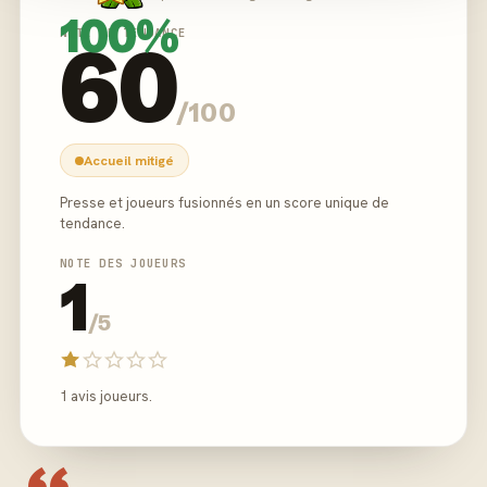
100%
NOTE DE TENDANCE
60
/100
Accueil mitigé
Presse et joueurs fusionnés en un score unique de
tendance.
NOTE DES JOUEURS
1
/5
1 avis joueurs.