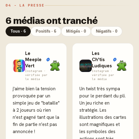
04 - LA PRESSE
6 médias ont tranché
Tous · 6
Positifs · 6
Mitigés · 0
Négatifs · 0
Le
Les
Meeple
Ch'tis
Vert
Ludiques
Instagram ·
Instagram ·
vérifiée par
vérifiée par
le média
le média
j'aime bien la tension
Un twist très sympa
provoquée par un
pour le perdant du pli.
simple jeu de "bataille"
Un jeu riche en
à 2 joueurs où rien
stratégie. Les
n'est gagné tant que la
illustrations des cartes
fin de partie n'est pas
sont magnifiques et
annoncée !
les symboles des
actions sont très