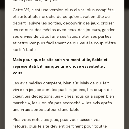
Cette V2, c'est une version plus claire, plus complète,
et surtout plus proche de ce qu'on avait en tête au
départ : suivre les sorties, découvrir des jeux, croiser
01 - LE JEU
les retours des médias avec ceux des joueurs, garder
ses envies de côté, faire ses listes, noter ses parties,
Devenez l'Alpha ! Vous êtes à la tête d'une meute de loups
et retrouver plus facilement ce qui vaut le coup d'être
et cherchez à devenir l'Alpha en asseyant votre domination
sorti à table.
sur plusieurs territoires. Jeu de plis avec contrôle de
Mais pour que le site soit vraiment utile, fiable et
territoire qui se joue en treize manches. L'atout change
représentatif, il manque une chose essentielle :
pendant la partie.
vous.
Majorité
Jeu de pli
Les avis médias comptent, bien sûr. Mais ce qui fait
vivre un jeu, ce sont les parties jouées, les coups de
cœur, les déceptions, les « chez nous ça a super bien
Sortie
25 juillet 2025
marché », les « on n'a pas accroché », les avis après
une vraie soirée autour d'une table.
Auteur
Anthony Perone
·
Yasuyuki Nakamura
Plus vous notez les jeux, plus vous laissez vos
retours, plus le site devient pertinent pour tout le