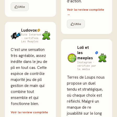
d’action.
Utile
Voir la review complète
→
Utile
Ludovox
Site Internet
· certifiée
Les Meeples
Loli et
C’est une sensation
les
très agréable, assez
meeples
inédite dans le jeu de
Instagram ·
vérifiée par
pli en tout cas. Cette
le média
espèce de contrôle
Terres de Loups nous
majorité jeu de pli
propose un duel
gestion de main qui
tendu et stratégique,
combine tout
où chaque choix est
ensemble et qui
réfléchi. Malgré un
fonctionne bien.
manque de re
Voir la review complète
jouabilité sur le long
→