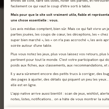
envies de côté, faire ses listes, noter ses parties, et retrouve
facilement ce qui vaut le coup d'être sorti à table.
Mais pour que le site soit vraiment utile, fiable et représent
une chose essentielle : vous.
01 - LE JEU
Les avis médias comptent, bien sûr. Mais ce qui fait vivre un j
Yoann Levet, le spécialiste des jeux de déduction (Turing Mac
parties jouées, les coups de cœur, les déceptions, les « chez
Kronologic...) livre Temple Code, un jeu familial de déduction. 
super bien marché », les « on n'a pas accroché », les avis ap
d'accéder à un trésor inestimable en trouvant la combinaison 
soirée autour d'une table.
permettant l'ouverture de la salle du trésor. Pour ce faire, v
Plus vous notez les jeux, plus vous laissez vos retours, plus l
des cartes à vos adversaires mais gare aux informations que v
pertinent pour tout le monde. C'est votre participation qui 
poids aux fiches, aux classements, aux recommandations, et a
Déduction
Il y aura sûrement encore des petits trucs à corriger, des bu
des pages à ajuster, des détails qui piquent un peu les yeux… 
elle est en ligne.
Sortie
L'app native arrive aussi bientôt : scan de jeux, wishlist, alert
Auteur
notes, listes, notifications… on a hâte de vous montrer la suite