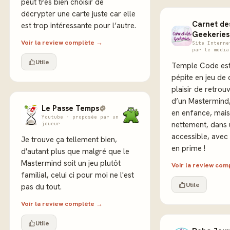
peut très bien choisir de
décrypter une carte juste car elle
Carnet de
est trop intéressante pour l’autre.
Geekeries
Voir la review complète →
Site Interne
par le média
Utile
Temple Code est
pépite en jeu de
plaisir de retrou
d’un Mastermind,
Le Passe Temps
en enfance, mais
Youtube · proposée par un
nettement, dans 
joueur
accessible, avec 
Je trouve ça tellement bien,
en prime !
d'autant plus que malgré que le
Mastermind soit un jeu plutôt
Voir la review co
familial, celui ci pour moi ne l'est
Utile
pas du tout.
Voir la review complète →
Utile