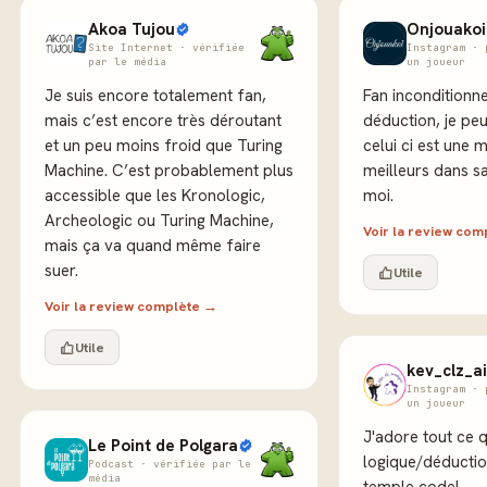
Akoa Tujou
Onjouakoi
Site Internet · vérifiée
Instagram · 
par le média
un joueur
Je suis encore totalement fan,
Fan inconditionne
mais c’est encore très déroutant
déduction, je pe
et un peu moins froid que Turing
celui ci est une m
Machine. C’est probablement plus
meilleurs dans s
accessible que les Kronologic,
moi.
Archeologic ou Turing Machine,
Voir la review co
mais ça va quand même faire
suer.
Utile
Voir la review complète →
Utile
kev_clz_a
Instagram · 
un joueur
J'adore tout ce q
Le Point de Polgara
logique/déduction
Podcast · vérifiée par le
média