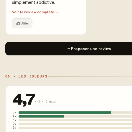
simplement addictive.
Voir la review complète →
Utile
Proposer une review
05 - LES JOUEURS
4,7
/ 5 · 6 avis
5★
4★
3★
2★
1★