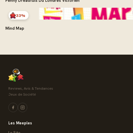
Penny Dreadfuls Du Londres Victorien
33%
Mind Map
Reviews, Avis & Tendances
Jeux de Société
Les Meeples
Le Site