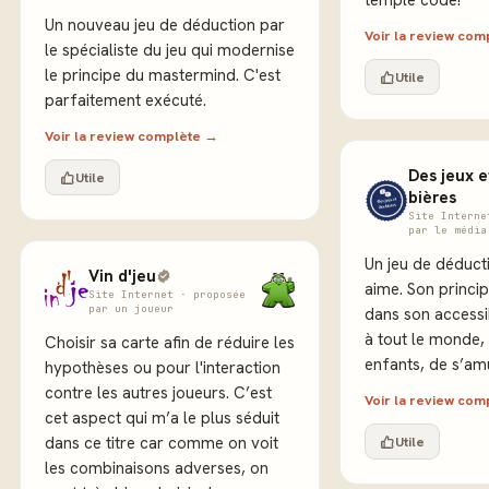
temple code!
Un nouveau jeu de déduction par
Voir la review co
le spécialiste du jeu qui modernise
le principe du mastermind. C'est
Utile
parfaitement exécuté.
Voir la review complète →
Des jeux e
Utile
bières
Site Interne
par le média
Un jeu de déduc
Vin d'jeu
aime. Son princip
Site Internet · proposée
par un joueur
dans son accessib
à tout le monde,
Choisir sa carte afin de réduire les
enfants, de s’am
hypothèses ou pour l'interaction
contre les autres joueurs. C’est
Voir la review co
cet aspect qui m’a le plus séduit
dans ce titre car comme on voit
Utile
les combinaisons adverses, on