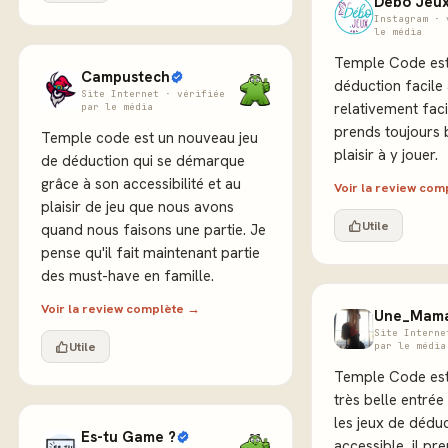
Debo Jeu
Instagram · 
le média
Temple Code est
Campustech
déduction facile 
Site Internet · vérifiée
relativement facil
par le média
prends toujours
Temple code est un nouveau jeu
plaisir à y jouer.
de déduction qui se démarque
grâce à son accessibilité et au
Voir la review co
plaisir de jeu que nous avons
Utile
quand nous faisons une partie. Je
pense qu'il fait maintenant partie
des must-have en famille.
Voir la review complète →
Une_Mama
Site Interne
Utile
par le média
Temple Code est
très belle entrée
les jeux de déduc
Es-tu Game ?
accessible, il pr