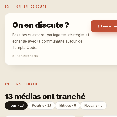
03 - ON EN DISCUTE
On en discute ?
Lancer u
Pose tes questions, partage tes stratégies et
échange avec la communauté autour de
Temple Code.
0 DISCUSSION
04 - LA PRESSE
13 médias ont tranché
Tous · 13
Positifs · 13
Mitigés · 0
Négatifs · 0