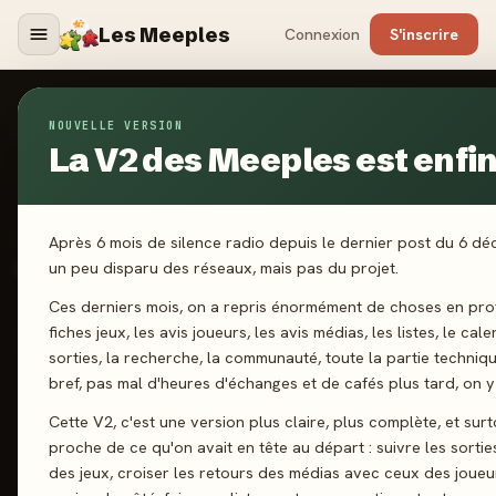
Les Meeples
Connexion
S'inscrire
NOUVELLE VERSION
Jeux
/
Temple Code
La V2 des Meeples est enfin 
2024
Après 6 mois de silence radio depuis le dernier post du 6 d
·
BANKIIIZ ÉDITIONS
Temple Code
un peu disparu des réseaux, mais pas du projet.
Ces derniers mois, on a repris énormément de choses en prof
fiches jeux, les avis joueurs, les avis médias, les listes, le cal
1-4 joueurs
8 ans+
30 min
Déduction
sorties, la recherche, la communauté, toute la partie techniq
bref, pas mal d'heures d'échanges et de cafés plus tard, on y 
J'ai joué
Envie de jouer
Wishlist
Cette V2, c'est une version plus claire, plus complète, et surt
proche de ce qu'on avait en tête au départ : suivre les sortie
Donner mon avis
des jeux, croiser les retours des médias avec ceux des joueu