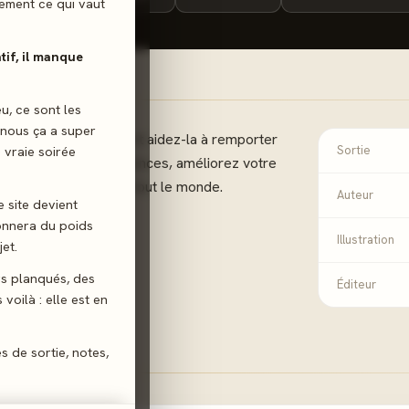
ilement ce qui vaut
atif, il manque
eu, ce sont les
 nous ça a super
toire de Marie Curie et aidez-la à remporter
 vraie soirée
Sortie
l ! Menez des expériences, améliorez votre
les recherches avant tout le monde.
Auteur
e site devient
donnera du poids
Illustration
et.
gs planqués, des
Éditeur
voilà : elle est en
es de sortie, notes,