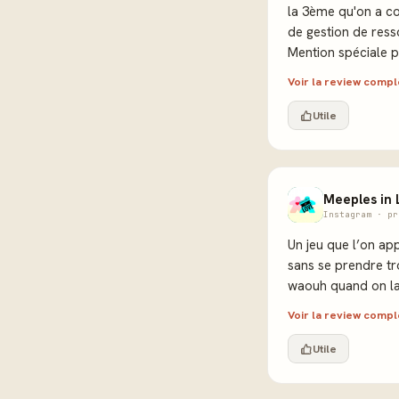
la 3ème qu'on a c
de gestion de ress
Mention spéciale po
Voir la review comp
Utile
Meeples in 
Instagram · pr
Un jeu que l’on ap
sans se prendre tro
waouh quand on la
Voir la review comp
Utile