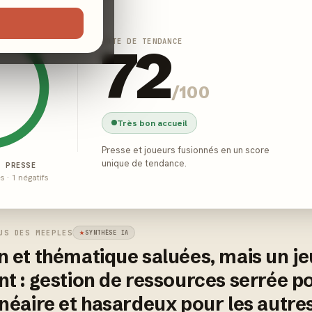
NOTE DE TENDANCE
72
/100
Très bon accueil
Presse et joueurs fusionnés en un score
unique de tendance.
E PRESSE
és · 1 négatifs
US DES MEEPLES
SYNTHÈSE IA
n et thématique saluées, mais un jeu
nt : gestion de ressources serrée po
inéaire et hasardeux pour les autres