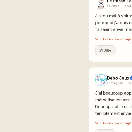
Le Passe T
Youtube · prop
J'ai du mal à voir 
pourquoi j'aurais 
faisaient envie mai
Voir la review comp
Utile
Debo Jeux
Instagram · vé
J’ai beaucoup appr
thématisation asse
l'iconographie est 
terriblement envie 
Voir la review comp