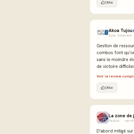
Utile
Akoa Tujou
Site Internet 
Gestion de ressour
combos font qu’on 
sans le moindre él
de victoire difficile
Voir la review comp
Utile
La zone de 
Twitch · vérif
D'abord mitigé sur