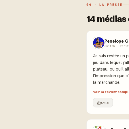
04 - LA PRESSE
14 médias 
Penelope G
Twitch · vérif
Je suis restée un 
jeu dans lequel j'a
plateau, ou qu'il al
l'impression que c'
la marchande.
Voir la review comp
Utile