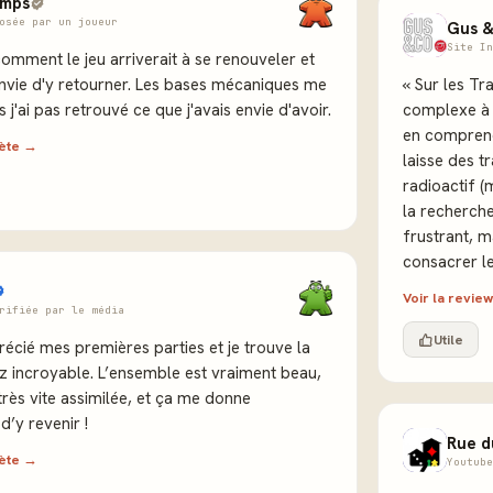
emps
osée par un joueur
Gus &
Site In
comment le jeu arriverait à se renouveler et
envie d'y retourner. Les bases mécaniques me
« Sur les Tr
s j'ai pas retrouvé ce que j'avais envie d'avoir.
complexe à o
en comprend
lète →
laisse des t
radioactif (
la recherche
frustrant, m
consacrer l
Voir la revi
rifiée par le média
Utile
écié mes premières parties et je trouve la
z incroyable. L’ensemble est vraiment beau,
très vite assimilée, et ça me donne
d’y revenir !
Rue d
lète →
Youtube