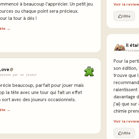
ommencé à beaucoup l'apprécier. Un petit jeu
Voir la revi
ources ou chaque point sera précieux.
Utile
ur la tour à dés !
lète →
Il éta
Youtube
Pour la pert
son édition,
Love
trouve que l
oposée par un joueur
recommande 
précie beaucoup, parfait pour jouer mais
ralentissent
p la tête avec une tour qui fait un effet
davantage da
 sort avec des joueurs occasionnels.
j’ai) que su
lète →
chimie pren
Voir la revi
Utile