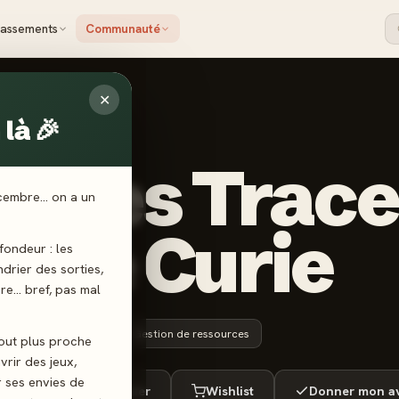
lassements
Communauté
✕
là 🎉
 WE ARE FRENCH
r Les Trace
écembre… on a un
rie Curie
ondeur : les
endrier des sorties,
ère… bref, pas mal
8 ans+
30 min
Gestion de ressources
tout plus proche
vrir des jeux,
r ses envies de
ué
Envie de jouer
Wishlist
Donner mon av