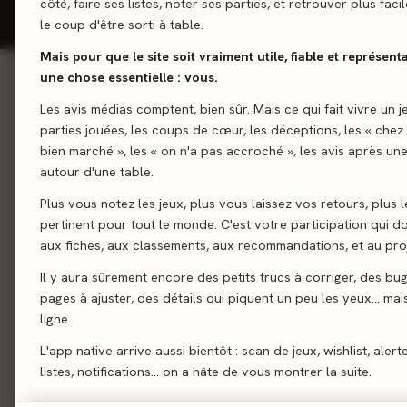
côté, faire ses listes, noter ses parties, et retrouver plus fac
le coup d'être sorti à table.
Mais pour que le site soit vraiment utile, fiable et représent
une chose essentielle : vous.
01 - LE JEU
Les avis médias comptent, bien sûr. Mais ce qui fait vivre un j
Le jeu
01
parties jouées, les coups de cœur, les déceptions, les « chez
Entrez dans le labora
Le verdict
02
bien marché », les « on n'a pas accroché », les avis après une
son double prix Nobe
autour d'une table.
On en discute
03
atelier et complétez 
Plus vous notez les jeux, plus vous laissez vos retours, plus l
La presse
04
pertinent pour tout le monde. C'est votre participation qui 
Gestion de ressources
Les joueurs
05
aux fiches, aux classements, aux recommandations, et au proj
Acheter
06
Il y aura sûrement encore des petits trucs à corriger, des bu
pages à ajuster, des détails qui piquent un peu les yeux… mais 
Similaires
07
ligne.
L'app native arrive aussi bientôt : scan de jeux, wishlist, alert
listes, notifications… on a hâte de vous montrer la suite.
02 - LE VERDICT