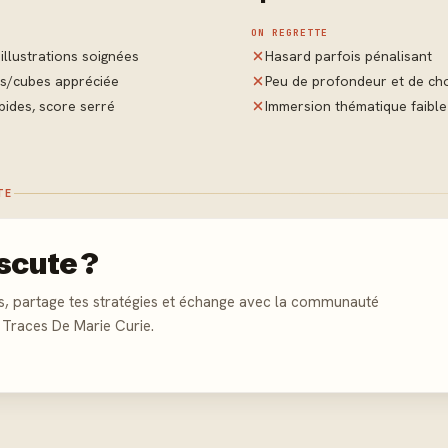
ON REGRETTE
 illustrations soignées
Hasard parfois pénalisant
s/cubes appréciée
Peu de profondeur et de ch
pides, score serré
Immersion thématique faible
TE
scute ?
s, partage tes stratégies et échange avec la communauté
 Traces De Marie Curie.