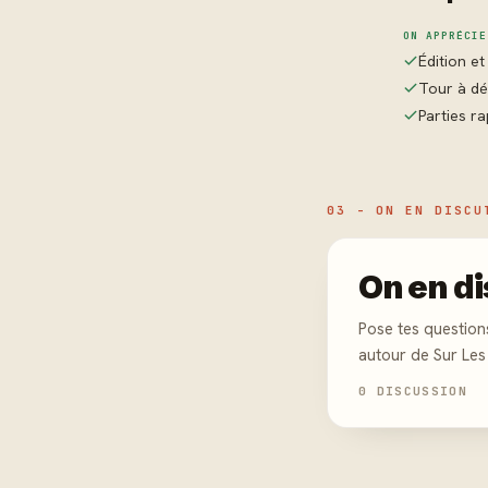
ON APPRÉCIE
Édition et
Tour à dé
Parties ra
03 - ON EN DISCU
On en di
Pose tes question
autour de Sur Les
0 DISCUSSION