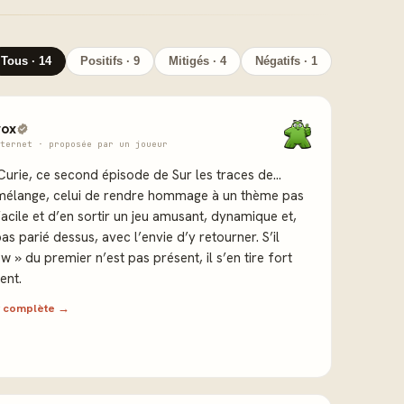
Tous · 14
Positifs · 9
Mitigés · 4
Négatifs · 1
vox
ternet · proposée par un joueur
Curie, ce second épisode de Sur les traces de…
 mélange, celui de rendre hommage à un thème pas
cile et d’en sortir un jeu amusant, dynamique et,
pas parié dessus, avec l’envie d’y retourner. S’il
ow » du premier n’est pas présent, il s’en tire fort
ent.
ew complète →