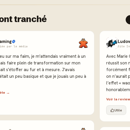
ont tranché
aming
Ludo
iée par le média
Site In
peu sur ma faim, je m'attendais vraiment à un
Avec Marie 
llais faire plein de transformation sur mon
réussit son
lait s'étoffer au fur et à mesure. J'avais
forcément fa
était un peu basique et que je jouais un peu à
on n’aurait 
l’effet « wa
honorablem
lète →
Voir la revi
Utile