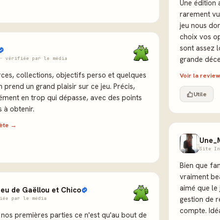
Une édition a
rarement vu,
jeu nous don
choix vos opt
sont assez 
grande déce
· vérifiée par le média
ces, collections, objectifs perso et quelques
Voir la revi
prend un grand plaisir sur ce jeu. Précis,
Utile
ément en trop qui dépasse, avec des points
s à obtenir.
lète →
Une_
Site In
Bien que fami
vraiment bea
aimé que le 
jeu de Gaëllou et Chico
gestion de 
iée par le média
compte. Idéa
 nos premières parties ce n'est qu'au bout de