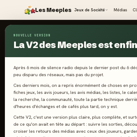
Les Meeples
Jeux de Société
Médias
C
NOUVELLE VERSION
Jeux
/
Sur Les Traces De Marie Curie
La V2 des Meeples est enfin 
2024
·
SORRY
Su
Après 6 mois de silence radio depuis le dernier post du 6 d
peu disparu des réseaux, mais pas du projet.
Ma
Ces derniers mois, on a repris énormément de choses en prof
fiches jeux, les avis joueurs, les avis médias, les listes, le cal
la recherche, la communauté, toute la partie technique derri
d'heures d'échanges et de cafés plus tard, on y est.
2-5 joueurs
Cette V2, c'est une version plus claire, plus complète, et sur
de ce qu'on avait en tête au départ : suivre les sorties, décou
croiser les retours des médias avec ceux des joueurs, garde
J'ai jo