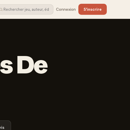
Connexion
S'inscrire
s De
is