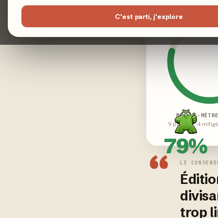
C'est parti, j'explore
MEEPLE-MÈTR
9 positifs · 4 mitig
79%
“
LE CONSENS
Éditio
divisa
trop l