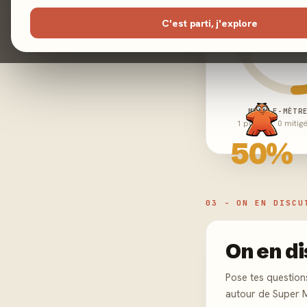
C'est parti, j'explore
MEEPLE-MÈTR
1 positifs · 0 mitig
50%
03 - ON EN DISCU
On en di
Pose tes question
autour de Super 