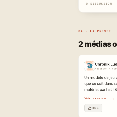
0 DISCUSSION
04 - LA PRESSE
2 médias o
Chronik Lud
Facebook · vér
Un modèle de jeu d
que ce soit dans se
matériel parfait 
Voir la review comp
Utile