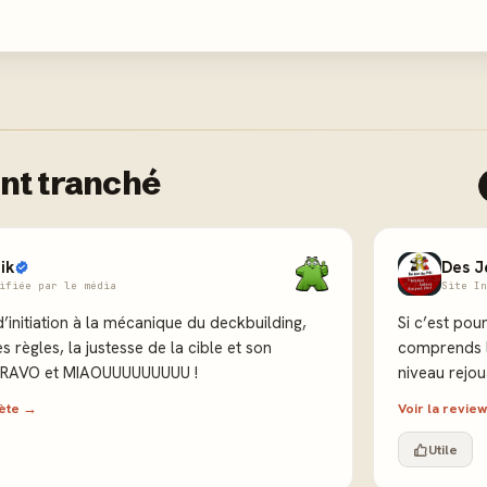
nt tranché
ik
Des J
ifiée par le média
Site In
’initiation à la mécanique du deckbuilding,
Si c’est pou
s règles, la justesse de la cible et son
comprends le
! BRAVO et MIAOUUUUUUUUU !
niveau rejoua
lète →
Voir la revi
Utile