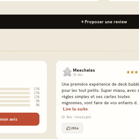
Proposer une review
Meecheles
25 déc.
Une première expérience de deck buildi
33%
pour les tout petits. Super miaou, avec 
33%
règles simples et ses cartes toutes
33%
0%
mignonnes, vont faire de vos enfants d..
0%
Lire la suite
🎲 Non renseigné
mon avis
Utile