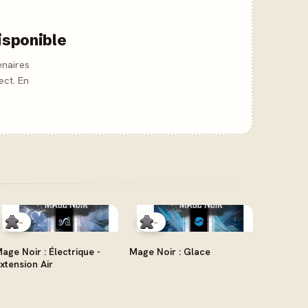
isponible
enaires
ect. En
-
-
age Noir : Électrique -
Mage Noir : Glace
xtension Air