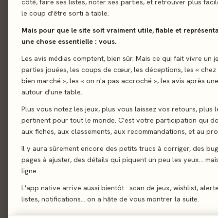
côté, faire ses listes, noter ses parties, et retrouver plus fac
le coup d'être sorti à table.
01 - LE JEU
Le jeu
01
Mais pour que le site soit vraiment utile, fiable et représent
Un Super-héros arriv
Le verdict
02
une chose essentielle : vous.
félin a disparu. Pren
On en discute
Les avis médias comptent, bien sûr. Mais ce qui fait vivre un j
03
Collecter les objets, 
parties jouées, les coups de cœur, les déceptions, les « chez
La presse
pour l'emporter !
04
bien marché », les « on n'a pas accroché », les avis après une
autour d'une table.
Les joueurs
05
Deckbuilding
Plus vous notez les jeux, plus vous laissez vos retours, plus l
Acheter
06
pertinent pour tout le monde. C'est votre participation qui 
Similaires
07
aux fiches, aux classements, aux recommandations, et au proj
Il y aura sûrement encore des petits trucs à corriger, des bu
pages à ajuster, des détails qui piquent un peu les yeux… mais 
02 - LE VERDICT
ligne.
L'app native arrive aussi bientôt : scan de jeux, wishlist, alert
listes, notifications… on a hâte de vous montrer la suite.