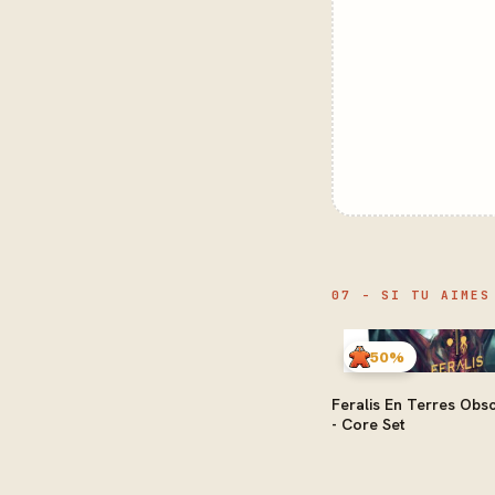
07 - SI TU AIMES
50%
Feralis En Terres Obs
- Core Set