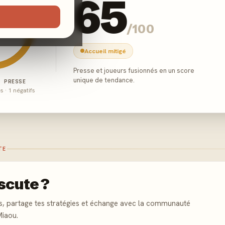
65
/100
Accueil mitigé
Presse et joueurs fusionnés en un score
unique de tendance.
E PRESSE
és · 1 négatifs
TE
scute ?
s, partage tes stratégies et échange avec la communauté
Miaou.