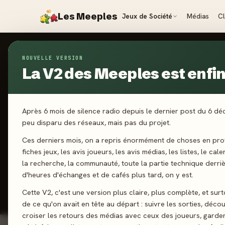
Les Meeples
Jeux de Société
Médias
C
NOUVELLE VERSION
Jeux
/
Super Miaou
La V2 des Meeples est enfin 
2023
·
SPACE
S
Après 6 mois de silence radio depuis le dernier post du 6 d
peu disparu des réseaux, mais pas du projet.
Ces derniers mois, on a repris énormément de choses en prof
2-4 joueurs
fiches jeux, les avis joueurs, les avis médias, les listes, le cal
la recherche, la communauté, toute la partie technique derri
d'heures d'échanges et de cafés plus tard, on y est.
J'ai jo
Cette V2, c'est une version plus claire, plus complète, et sur
de ce qu'on avait en tête au départ : suivre les sorties, décou
croiser les retours des médias avec ceux des joueurs, garde