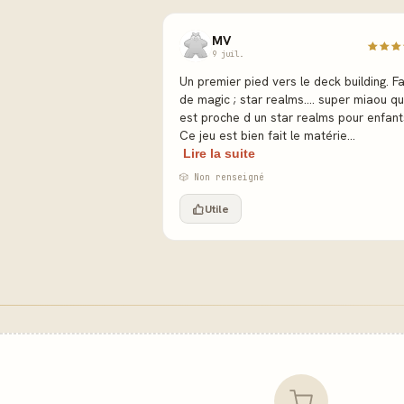
MV
9 juil.
Un premier pied vers le deck building. F
de magic ; star realms.... super miaou qu
est proche d un star realms pour enfant
Ce jeu est bien fait le matérie...
Lire la suite
🎲 Non renseigné
Utile