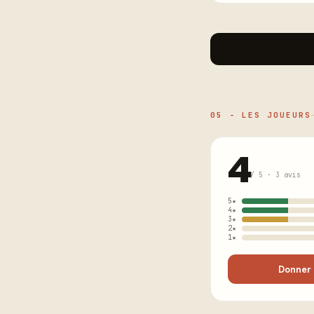
05 - LES JOUEURS
4
/ 5 · 3 avis
5★
4★
3★
2★
1★
Donner 