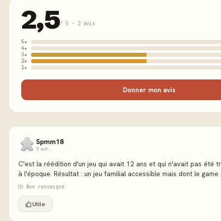
2,5
/ 5 · 2 avis
5★
4★
3★
2★
1★
Donner mon avis
Spmm18
3 avr.
C'est la réédition d'un jeu qui avait 12 ans et qui n'avait pas été t
à l'époque. Résultat : un jeu familial accessible mais dont le game p
🎲 Non renseigné
Utile