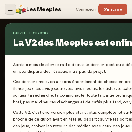
Les Meeples
Connexion
S'inscrire
NOUVELLE VERSION
Jeux
/
Sunrise Avenue
La V2 des Meeples est enfin 
2024
Après 6 mois de silence radio depuis le dernier post du 6 d
·
GIGAMIC
Sunrise Avenue
un peu disparu des réseaux, mais pas du projet.
Ces derniers mois, on a repris énormément de choses en prof
fiches jeux, les avis joueurs, les avis médias, les listes, le cal
2-4 joueurs
8 ans+
45 min
Cartes
Construction
sorties, la recherche, la communauté, toute la partie techniq
bref, pas mal d'heures d'échanges et de cafés plus tard, on y 
J'ai joué
Envie de jouer
Wishlist
Cette V2, c'est une version plus claire, plus complète, et surt
proche de ce qu'on avait en tête au départ : suivre les sortie
Donner mon avis
des jeux, croiser les retours des médias avec ceux des joueu