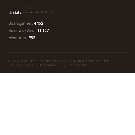
Stats
(depuis le 25.03.24)
Boardgames :
4 152
Reviews / Avis :
11 107
Membres :
952
© 2026 Les Meeples
Mentions légales
CGU
Confidentialité
Reviews, Avis & Tendances Jeux de Société