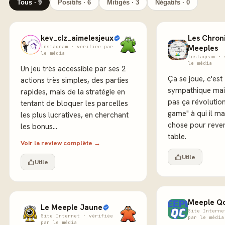
Tous · 9
Positifs · 6
Mitigés · 3
Négatifs · 0
kev_clz_aimelesjeux
Les Chron
Instagram · vérifiée par
Meeples
le média
Instagram · 
le média
Un jeu très accessible par ses 2
Ça se joue, c'est 
actions très simples, des parties
sympathique mais
rapides, mais de la stratégie en
pas ça révolution
tentant de bloquer les parcelles
game" à qui il m
les plus lucratives, en cherchant
chose pour reven
les bonus...
table.
Voir la review complète →
Utile
Utile
Meeple Q
Le Meeple Jaune
Site Interne
Site Internet · vérifiée
par le média
par le média