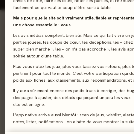
envies de côté, faire ses listes, noter ses parties, et retrouve
facilement ce qui vaut le coup d'être sorti à table.
Mais pour que le site soit vraiment utile, fiable et représent
une chose essentielle : vous.
01 - LE JEU
Les avis médias comptent, bien sûr. Mais ce qui fait vivre un j
Saisissez les opportunités pour construire vos maisons sur les
parties jouées, les coups de cœur, les déceptions, les « chez
prestigieuses et marquer le plus de points, dans Sunrise Aven
super bien marché », les « on n'a pas accroché », les avis ap
construction de territoire ! Les parties du jeu sont pleines de
soirée autour d'une table.
offrent aux joueurs une grande interaction !
Plus vous notez les jeux, plus vous laissez vos retours, plus l
pertinent pour tout le monde. C'est votre participation qui 
Cartes
Construction
poids aux fiches, aux classements, aux recommandations, et a
Il y aura sûrement encore des petits trucs à corriger, des bu
des pages à ajuster, des détails qui piquent un peu les yeux… 
Sortie
elle est en ligne.
Auteur
L'app native arrive aussi bientôt : scan de jeux, wishlist, alert
notes, listes, notifications… on a hâte de vous montrer la suite
Illustration
France