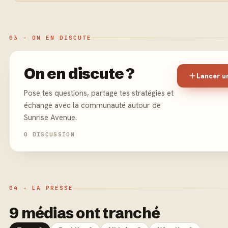
03 - ON EN DISCUTE
On en discute ?
Lancer u
Pose tes questions, partage tes stratégies et
échange avec la communauté autour de
Sunrise Avenue.
0 DISCUSSION
04 - LA PRESSE
9 médias ont tranché