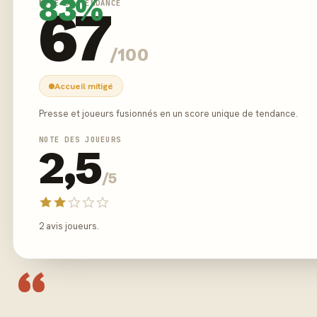
83%
NOTE DE TENDANCE
67
/100
Accueil mitigé
Presse et joueurs fusionnés en un score unique de tendance.
NOTE DES JOUEURS
2,5
/5
2 avis joueurs.
“