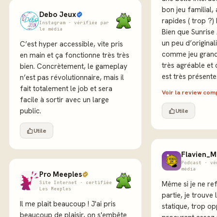
bon jeu familial,
Debo Jeux
rapides ( trop ?) 
Instagram · vérifiée par
le média
Bien que Sunris
un peu d’originali
C’est hyper accessible, vite pris
comme jeu grand 
en main et ça fonctionne très très
très agréable et 
bien. Concrètement, le gameplay
est très présente
n’est pas révolutionnaire, mais il
fait totalement le job et sera
Voir la review co
facile à sortir avec un large
public.
Utile
Utile
Flavien_M
Podcast · vé
média
Pro Meeples
Site Internet · certifiée
Même si je ne re
Les Meeples
partie, je trouve
Il me plait beaucoup ! J'ai pris
statique, trop op
beaucoup de plaisir, on s'embête