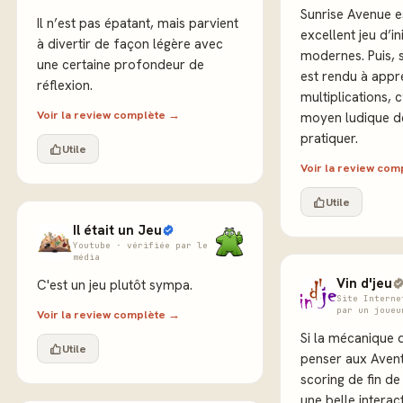
Sunrise Avenue e
Il n’est pas épatant, mais parvient
excellent jeu d’in
à divertir de façon légère avec
modernes. Puis, s
une certaine profondeur de
est rendu à appr
réflexion.
multiplications, 
Voir la review complète →
moyen ludique de
pratiquer.
Utile
Voir la review co
Utile
Il était un Jeu
Youtube · vérifiée par le
média
Vin d'jeu
C'est un jeu plutôt sympa.
Site Interne
par un joueu
Voir la review complète →
Si la mécanique 
Utile
penser aux Aventu
scoring de fin de
une belle interac