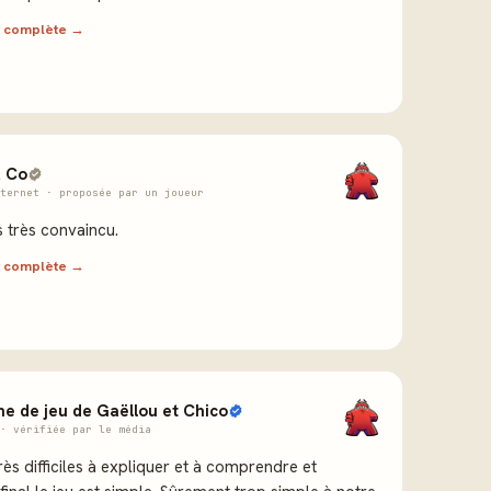
ew complète →
 Co
ternet · proposée par un joueur
 très convaincu.
ew complète →
ne de jeu de Gaëllou et Chico
· vérifiée par le média
rès difficiles à expliquer et à comprendre et