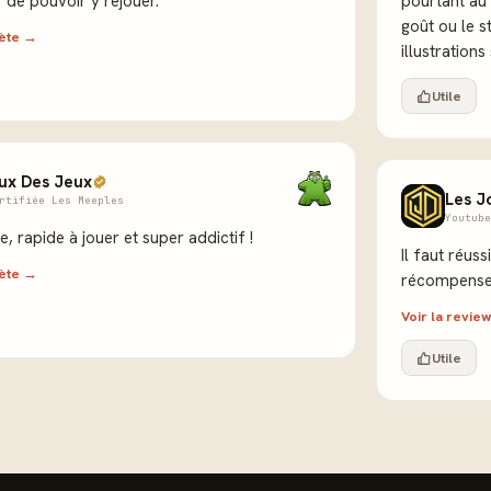
ir de pouvoir y rejouer.
pourtant au 
goût ou le 
lète →
illustration
Utile
ux Des Jeux
Les J
rtifiée Les Meeples
Youtube
, rapide à jouer et super addictif !
Il faut réuss
lète →
récompense p
Voir la revi
Utile