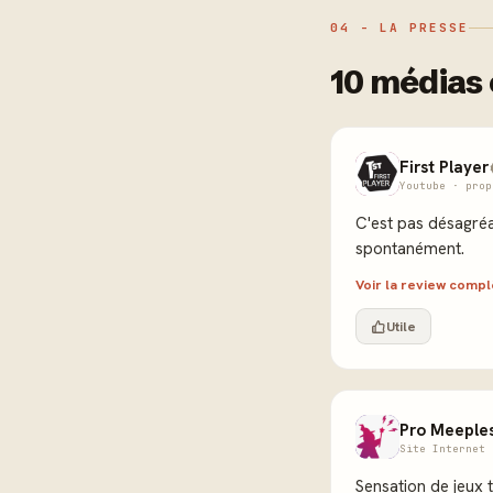
04 - LA PRESSE
10 médias 
First Player
Youtube · prop
C'est pas désagréa
spontanément.
Voir la review comp
Utile
Pro Meeple
Site Internet 
Sensation de jeux 