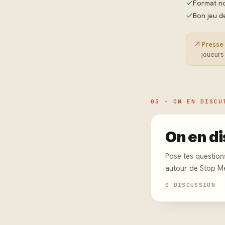
Format no
Bon jeu de
Presse 
joueurs
03 - ON EN DISCU
On en di
Pose tes question
autour de Stop M
0 DISCUSSION