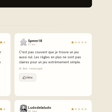
Spmm18
17 avr.
r
C'est pas couvent que je trouve un jeu
.
aussi nul. Les règles en plus ne sont pas
n
claires pour un jeu extrémement simple.
🎲 Non renseigné
Utile
Ludodelaludo
18 juin