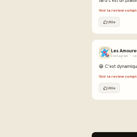
tard c'est un plais
Voir la review comp
Utile
Les Amoure
Instagram · ce
😁 C’est dynamique
Voir la review comp
Utile