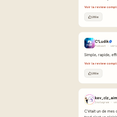
Voir la review comp
Utile
C'Ludik
Podcast · véri
Simple, rapide, eff
Voir la review comp
Utile
kev_clz_aim
Instagram · vé
C'était un de mes 