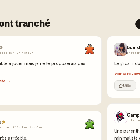
ont tranché
Board
osée par un joueur
Instagr
ble à jouer mais je ne le proposerais pas
Le gros + du
Voir la revi
lète →
Utile
Camp
Site In
s
· certifiée Les Meeples
Une parenth
très agréable.
minimaliste 