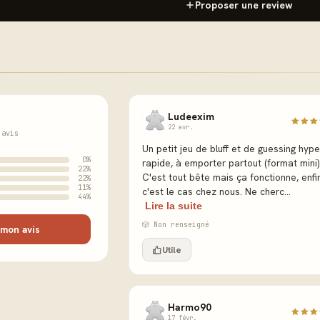
Proposer une review
Ludeexim
22 avr.
 avis
Un petit jeu de bluff et de guessing hype
0%
rapide, à emporter partout (format mini)
22%
C'est tout bête mais ça fonctionne, enfi
22%
11%
c'est le cas chez nous. Ne cherc...
44%
Lire la suite
🎲 Non renseigné
mon avis
Utile
Harmo90
17 févr.