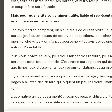
côté, faire ses listes, noter ses parties, et retrouver plus fac
le coup d'être sorti à table.
01 - LE JEU
Le jeu
01
Mais pour que le site soit vraiment utile, fiable et représent
Dans Stop Me or Let 
Le verdict
02
une chose essentielle : vous.
soyez celui qui arrêt
On en discute
Les avis médias comptent, bien sûr. Mais ce qui fait vivre un j
03
petit jeu familial et
parties jouées, les coups de cœur, les déceptions, les « chez
La presse
d'arrêter le gangster
04
bien marché », les « on n'a pas accroché », les avis après une
autour d'une table.
Les joueurs
05
Bluff
Plus vous notez les jeux, plus vous laissez vos retours, plus l
Acheter
06
pertinent pour tout le monde. C'est votre participation qui 
Similaires
07
aux fiches, aux classements, aux recommandations, et au proj
Il y aura sûrement encore des petits trucs à corriger, des bu
pages à ajuster, des détails qui piquent un peu les yeux… mais 
02 - LE VERDICT
ligne.
L'app native arrive aussi bientôt : scan de jeux, wishlist, alert
listes, notifications… on a hâte de vous montrer la suite.