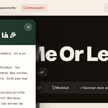
lassements
Communauté
✕
là 🎉
DITION
op Me Or L
écembre… on a un
ondeur : les
10 ans+
15 min
Bluff
endrier des sorties,
ère… bref, pas mal
ué
Envie de jouer
Wishlist
Donner mon av
tout plus proche
vrir des jeux,
r ses envies de