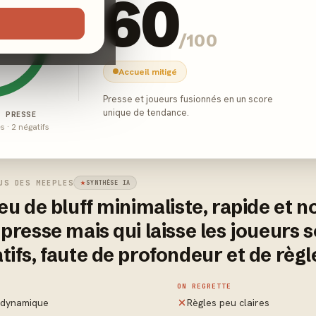
60
/100
Accueil mitigé
Presse et joueurs fusionnés en un score
unique de tendance.
E PRESSE
és · 2 négatifs
US DES MEEPLES
SYNTHÈSE IA
jeu de bluff minimaliste, rapide et 
 presse mais qui laisse les joueurs 
tifs, faute de profondeur et de règle
ON REGRETTE
 dynamique
Règles peu claires