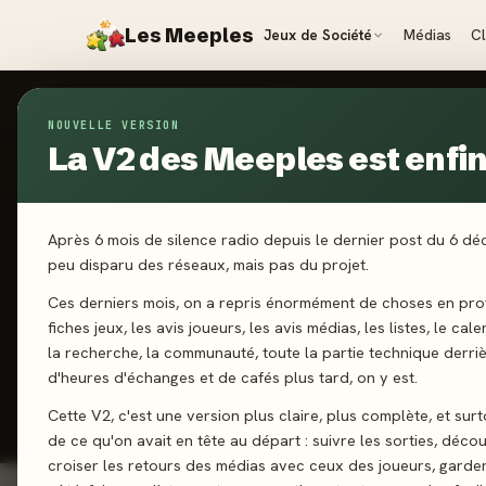
Les Meeples
Jeux de Société
Médias
C
NOUVELLE VERSION
Jeux
/
Stop Me Or Let Me Go
La V2 des Meeples est enfin 
2024
·
KYF E
St
Après 6 mois de silence radio depuis le dernier post du 6 d
peu disparu des réseaux, mais pas du projet.
Ces derniers mois, on a repris énormément de choses en prof
3-6 joueurs
fiches jeux, les avis joueurs, les avis médias, les listes, le cal
la recherche, la communauté, toute la partie technique derri
d'heures d'échanges et de cafés plus tard, on y est.
J'ai jo
Cette V2, c'est une version plus claire, plus complète, et sur
de ce qu'on avait en tête au départ : suivre les sorties, décou
croiser les retours des médias avec ceux des joueurs, garde