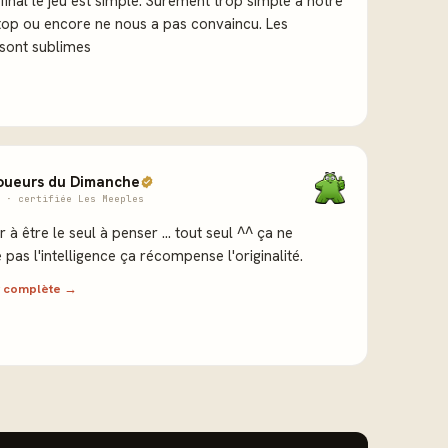
final le jeu est simple. Sûrement trop simple à notre
stop ou encore ne nous a pas convaincu. Les
s sont sublimes
oueurs du Dimanche
 · certifiée Les Meeples
ir à être le seul à penser ... tout seul ^^ ça ne
as l'intelligence ça récompense l'originalité.
ew complète →