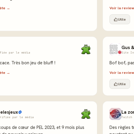
lète →
Voir la revi
Utile
Gus &
fiée par le média
Site In
icace. Très bon jeu de bluff !
Bof bof, pas
lète →
Voir la revi
Utile
elesjeux
La zo
rifiée par le média
Twitch 
coups de cœur de PEL 2023, et 9 mois plus
Des règles t