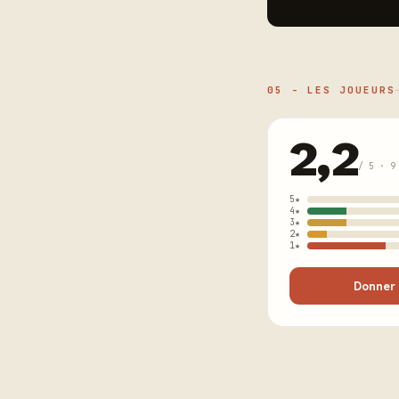
05 - LES JOUEURS
2,2
/ 5 · 9
5★
4★
3★
2★
1★
Donner 