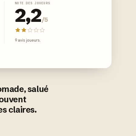
NOTE DES JOUEURS
2,2
/5
9 avis joueurs.
nomade, salué
souvent
s claires.