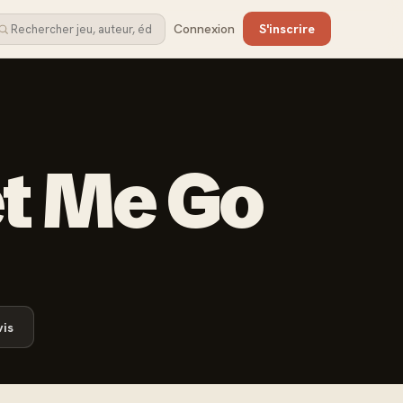
Connexion
S'inscrire
et Me Go
is