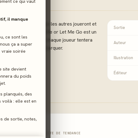
ilement ce qui vaut
atif, il manque
Me Go, devinez ce que les autres joueront et
Sortie
era le gangster ! Stop Me or Let Me Go est un
eu, ce sont les
 d'ambiance dans lequel chaque joueur tentera
Auteur
 nous ça a super
 le plus célèbre pour marquer.
 vraie soirée
Illustration
e site devient
Éditeur
donnera du poids
et.
gs planqués, des
voilà : elle est en
es de sortie, notes,
NOTE DE TENDANCE