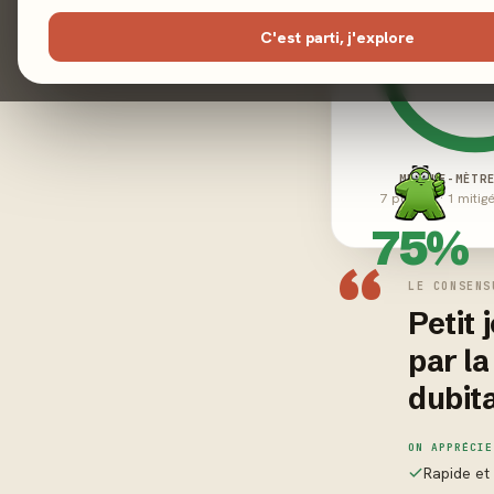
C'est parti, j'explore
MEEPLE-MÈTR
7 positifs · 1 mitig
75%
“
LE CONSENS
Petit 
par la
dubita
ON APPRÉCIE
Rapide et