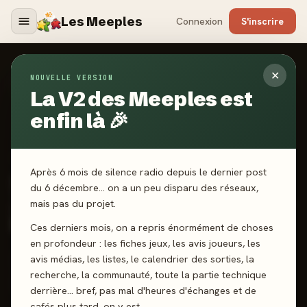
Les Meeples
Connexion
S'inscrire
✕
NOUVELLE VERSION
Jeux
/
Seigneur Des Anneaux JCE : Le Réveil D'Angmar
- Extension Campagne
La V2 des Meeples est
enfin là 🎉
2023
·
FANTASY FLIGHT GAMES
Après 6 mois de silence radio depuis le dernier post
Seigneur Des Anneaux
du 6 décembre… on a un peu disparu des réseaux,
JCE : Le Réveil D'Angmar -
mais pas du projet.
Extension Campagne
Ces derniers mois, on a repris énormément de choses
en profondeur : les fiches jeux, les avis joueurs, les
avis médias, les listes, le calendrier des sorties, la
1-4 joueurs
14 ans+
60 min
Coop’
recherche, la communauté, toute la partie technique
Gestion de Main
Jeu de rôles
derrière… bref, pas mal d'heures d'échanges et de
cafés plus tard, on y est.