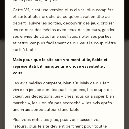
J'ai joué
Envie de jouer
Wishlist
Cette V2, c'est une version plus claire, plus complète,
et surtout plus proche de ce qu'on avait en tête au
Donner mon avis
départ : suivre les sorties, découvrir des jeux, croiser
les retours des médias avec ceux des joueurs, garder
ses envies de côté, faire ses listes, noter ses parties,
et retrouver plus facilement ce qui vaut le coup d'être
sorti à table.
01 - LE JEU
Mais pour que le site soit vraiment utile, fiable et
représentatif, il manque une chose essentielle :
Les forces maléfiques d’Angmar se réveillent... Associez-
vous.
vous aux Dúnedain pour défendre Eriador et enquêter sur
Les avis médias comptent, bien sûr. Mais ce qui fait
la source du mal qui afflige la terre. À travers neuf
vivre un jeu, ce sont les parties jouées, les coups de
scénarios, jouables au cours d'une campagne séquentielle,
cœur, les déceptions, les « chez nous ça a super bien
affrontez de nombreux ennemis et un méchant rusé qui
marché », les « on n'a pas accroché », les avis après
manie la sorcellerie noire.
une vraie soirée autour d'une table.
Plus vous notez les jeux, plus vous laissez vos
Coop’
Gestion de Main
Jeu de rôles
retours, plus le site devient pertinent pour tout le