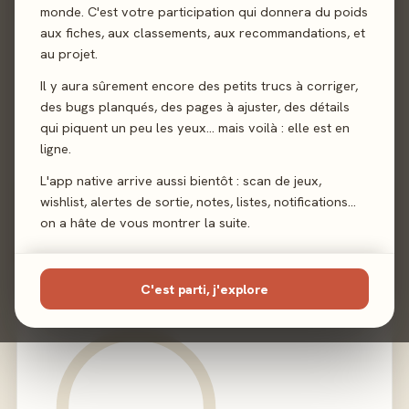
monde. C'est votre participation qui donnera du poids
aux fiches, aux classements, aux recommandations, et
Sortie
24 février 2023
au projet.
Auteur
Nate French
Il y aura sûrement encore des petits trucs à corriger,
des bugs planqués, des pages à ajuster, des détails
Illustration
Tony Foti
·
Kevin Childress
qui piquent un peu les yeux… mais voilà : elle est en
ligne.
Éditeur
Fantasy Flight Games
L'app native arrive aussi bientôt : scan de jeux,
wishlist, alertes de sortie, notes, listes, notifications…
on a hâte de vous montrer la suite.
02 - LE VERDICT
C'est parti, j'explore