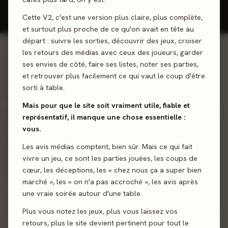
Donner mon avis
Cette V2, c'est une version plus claire, plus complète,
et surtout plus proche de ce qu'on avait en tête au
départ : suivre les sorties, découvrir des jeux, croiser
les retours des médias avec ceux des joueurs, garder
01 - LE JEU
ses envies de côté, faire ses listes, noter ses parties,
et retrouver plus facilement ce qui vaut le coup d'être
Incarnez le chef d’un clan nomade, qui veut accroître son
sorti à table.
influence afin de devenir le prochain grand maître de la
Mais pour que le site soit vraiment utile, fiable et
guilde marchande des terres de Sahwari, un jeu stratégique
représentatif, il manque une chose essentielle :
qui ravira les joueurs initiés ! Parcourez les contrées
vous.
hostiles et désertiques de Sahwari, un monde emplis de
Les avis médias comptent, bien sûr. Mais ce qui fait
mystères issus d’un passé lointain oublié de tous, dans un
vivre un jeu, ce sont les parties jouées, les coups de
univers oriental post-apocalyptique.
cœur, les déceptions, les « chez nous ça a super bien
marché », les « on n'a pas accroché », les avis après
Collection
Pose d’ouvriers
Conquête
une vraie soirée autour d'une table.
Plus vous notez les jeux, plus vous laissez vos
retours, plus le site devient pertinent pour tout le
Sortie
10 novembre 2023