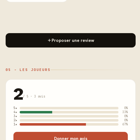
Proposer une review
05 - LES JOUEURS
2
/ 5 · 3 avis
5★
0%
4★
33%
3★
0%
2★
0%
1★
67%
Donner mon avis