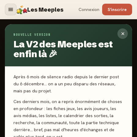
Les Meeples
Connexion
S'inscrire
✕
NOUVELLE VERSION
Jeux
/
Sahwari
La V2 des Meeples est
enfin là 🎉
2023
·
JOODINI ÉDITIONS
Sahwari
Après 6 mois de silence radio depuis le dernier post
du 6 décembre… on a un peu disparu des réseaux,
mais pas du projet.
1-4 joueurs
10 ans+
45 min
Collection
Ces derniers mois, on a repris énormément de choses
Pose d’ouvriers
Conquête
en profondeur : les fiches jeux, les avis joueurs, les
avis médias, les listes, le calendrier des sorties, la
recherche, la communauté, toute la partie technique
J'ai joué
Envie de jouer
Wishlist
derrière… bref, pas mal d'heures d'échanges et de
cafés plus tard, on y est.