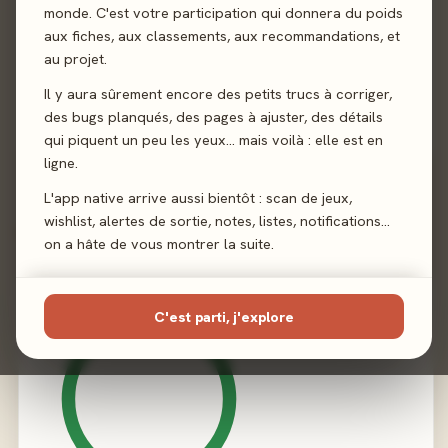
monde. C'est votre participation qui donnera du poids
aux fiches, aux classements, aux recommandations, et
Auteur
Arnaud Chabloz
au projet.
Illustration
Miguel Coimbra
Il y aura sûrement encore des petits trucs à corriger,
des bugs planqués, des pages à ajuster, des détails
Éditeur
Joodini Éditions
qui piquent un peu les yeux… mais voilà : elle est en
ligne.
L'app native arrive aussi bientôt : scan de jeux,
wishlist, alertes de sortie, notes, listes, notifications…
02 - LE VERDICT
on a hâte de vous montrer la suite.
C'est parti, j'explore