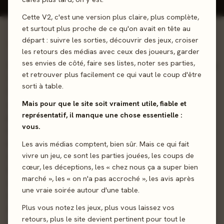
Cette V2, c'est une version plus claire, plus complète,
et surtout plus proche de ce qu'on avait en tête au
départ : suivre les sorties, découvrir des jeux, croiser
01 - LE JEU
les retours des médias avec ceux des joueurs, garder
ses envies de côté, faire ses listes, noter ses parties,
Plongez dans une traque haletante aux 4 coins de la planète
et retrouver plus facilement ce qui vaut le coup d'être
! L'une, Angela Farbank, veut encaisser 1 million de dollars,
sorti à table.
l'autre, Jessah Hope, la recherche et veut l'arrêter avant
Mais pour que le site soit vraiment utile, fiable et
qu'elle accomplisse son forfait. Placez tour à tour vos
représentatif, il manque une chose essentielle :
jetons pour planifier quand et comment agir, puis résolvez
vous.
les actions selon leur valeur. Angela trace secrètement ses
itinéraires sur son planisphère personnel, se déplaçant de
Les avis médias comptent, bien sûr. Mais ce qui fait
vivre un jeu, ce sont les parties jouées, les coups de
ville en ville pour déposer ses faux chèques, tout en jouant
cœur, les déceptions, les « chez nous ça a super bien
avec ses fausses identités pour échapper à la capture. De
marché », les « on n'a pas accroché », les avis après
son côté, Jessah surveille les continents grâce à des
une vraie soirée autour d'une table.
radars, érige des barrières et exploite les cartes
Plus vous notez les jeux, plus vous laissez vos
Amélioration du FBI pour resserrer l’étau. Arrivez-vous à
retours, plus le site devient pertinent pour tout le
vous échapper avec votre butin ou, au contraire, arriverez-