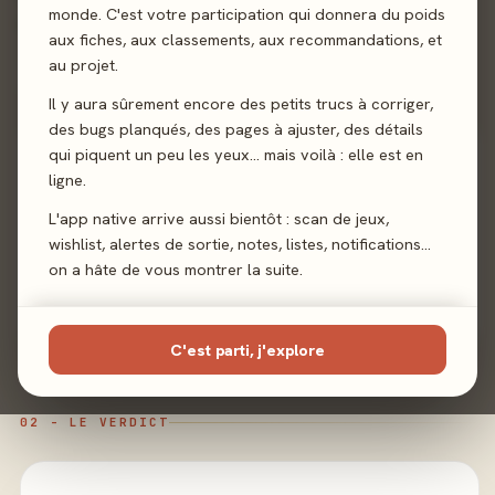
monde. C'est votre participation qui donnera du poids
vous à attraper la voleuse?
aux fiches, aux classements, aux recommandations, et
au projet.
Bluff
Déduction
Il y aura sûrement encore des petits trucs à corriger,
des bugs planqués, des pages à ajuster, des détails
Sortie
qui piquent un peu les yeux… mais voilà : elle est en
20 mars 2026
ligne.
Auteur
Gautier de Cottreau
·
Baptiste Laurent
L'app native arrive aussi bientôt : scan de jeux,
wishlist, alertes de sortie, notes, listes, notifications…
Illustration
Amélie Guinet
on a hâte de vous montrer la suite.
Éditeur
Catch Up Games
C'est parti, j'explore
02 - LE VERDICT