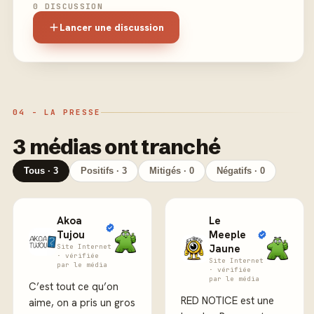
0 DISCUSSION
Lancer une discussion
04 - LA PRESSE
3 médias ont tranché
Tous · 3
Positifs · 3
Mitigés · 0
Négatifs · 0
Akoa
Le
Tujou
Meeple
Site Internet
Jaune
· vérifiée
Site Internet
par le média
· vérifiée
par le média
C’est tout ce qu’on
RED NOTICE est une
aime, on a pris un gros