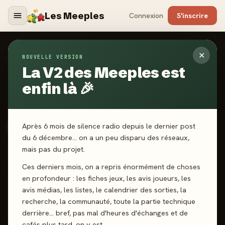
Les Meeples
Connexion
S'inscrire
✕
NOUVELLE VERSION
Jeux
/
Red Notice
La V2 des Meeples est
enfin là 🎉
2026
·
CATCH UP GAMES
Red Notice
Après 6 mois de silence radio depuis le dernier post
du 6 décembre… on a un peu disparu des réseaux,
mais pas du projet.
2 joueurs
10 ans+
30 min
Bluff
Déduction
Ces derniers mois, on a repris énormément de choses
en profondeur : les fiches jeux, les avis joueurs, les
J'ai joué
Envie de jouer
Wishlist
avis médias, les listes, le calendrier des sorties, la
recherche, la communauté, toute la partie technique
Donner mon avis
derrière… bref, pas mal d'heures d'échanges et de
cafés plus tard, on y est.