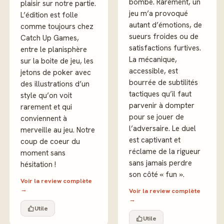
bombe. Rarement, un
plaisir sur notre partie.
jeu m’a provoqué
L’édition est folle
autant d’émotions, de
comme toujours chez
sueurs froides ou de
Catch Up Games,
satisfactions furtives.
entre le planisphère
La mécanique,
sur la boite de jeu, les
accessible, est
jetons de poker avec
bourrée de subtilités
des illustrations d’un
tactiques qu’il faut
style qu’on voit
parvenir à dompter
rarement et qui
pour se jouer de
conviennent à
l’adversaire. Le duel
merveille au jeu. Notre
est captivant et
coup de coeur du
réclame de la rigueur
moment sans
sans jamais perdre
hésitation !
son côté « fun ».
Voir la review complète
→
Voir la review complète
→
Utile
Utile