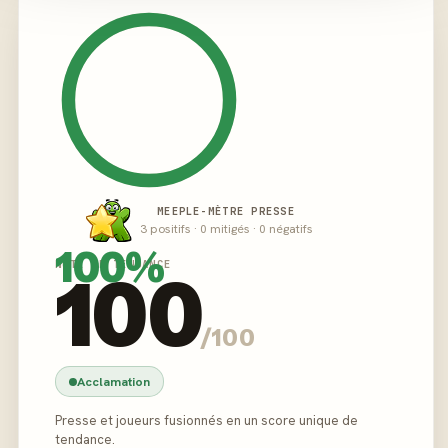
MEEPLE-MÈTRE PRESSE
3 positifs · 0 mitigés · 0 négatifs
100%
NOTE DE TENDANCE
100
/100
Acclamation
Presse et joueurs fusionnés en un score unique de
tendance.