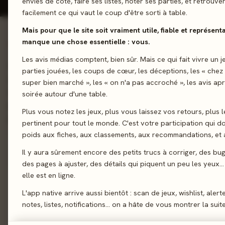
envies de côté, faire ses listes, noter ses parties, et retrouve
facilement ce qui vaut le coup d'être sorti à table.
Mais pour que le site soit vraiment utile, fiable et représentat
manque une chose essentielle : vous.
01 - LE JEU
Les avis médias comptent, bien sûr. Mais ce qui fait vivre un j
Gardez vos pandas bien nourris... Choisissez bien vos cartes af
parties jouées, les coups de cœur, les déceptions, les « chez
ou de passer au bon moment et défausser vos cartes. Lorsqu
super bien marché », les « on n'a pas accroché », les avis ap
de cartes, vous gagnez autant de bambous que le nombre de c
soirée autour d'une table.
grande main adverse restante. Le premier qui arrive à 20 bam
Plus vous notez les jeux, plus vous laissez vos retours, plus l
partie !
pertinent pour tout le monde. C'est votre participation qui 
poids aux fiches, aux classements, aux recommandations, et a
Défausse
Il y aura sûrement encore des petits trucs à corriger, des bu
des pages à ajuster, des détails qui piquent un peu les yeux… 
elle est en ligne.
Sortie
L'app native arrive aussi bientôt : scan de jeux, wishlist, alert
Auteur
notes, listes, notifications… on a hâte de vous montrer la suite