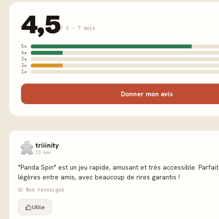
4,5
/ 5 · 7 avis
5★
4★
3★
2★
1★
Donner mon avis
triiinity
13 nov.
"Panda Spin" est un jeu rapide, amusant et très accessible. Parfai
légères entre amis, avec beaucoup de rires garantis !
🎲 Non renseigné
Utile