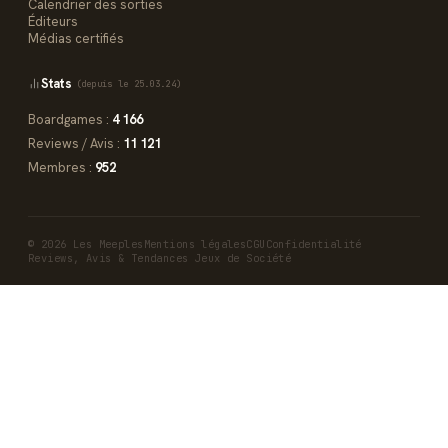
Calendrier des sorties
Éditeurs
Médias certifiés
Stats
(depuis le 25.03.24)
Boardgames :
4 166
Reviews / Avis :
11 121
Membres :
952
© 2026 Les Meeples
Mentions légales
CGU
Confidentialité
Reviews, Avis & Tendances Jeux de Société