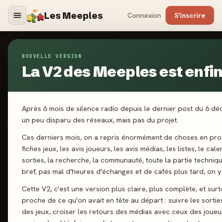
Les Meeples
Connexion
S'inscrire
NOUVELLE VERSION
Jeux
/
Panda Spin
La V2 des Meeples est enfin 
2025
Après 6 mois de silence radio depuis le dernier post du 6 d
·
MATAGOT
Panda Spin
un peu disparu des réseaux, mais pas du projet.
Ces derniers mois, on a repris énormément de choses en prof
fiches jeux, les avis joueurs, les avis médias, les listes, le cal
2-5 joueurs
14 ans+
30 min
Défausse
sorties, la recherche, la communauté, toute la partie techniq
bref, pas mal d'heures d'échanges et de cafés plus tard, on y 
J'ai joué
Envie de jouer
Wishlist
Cette V2, c'est une version plus claire, plus complète, et surt
proche de ce qu'on avait en tête au départ : suivre les sortie
Donner mon avis
des jeux, croiser les retours des médias avec ceux des joueu