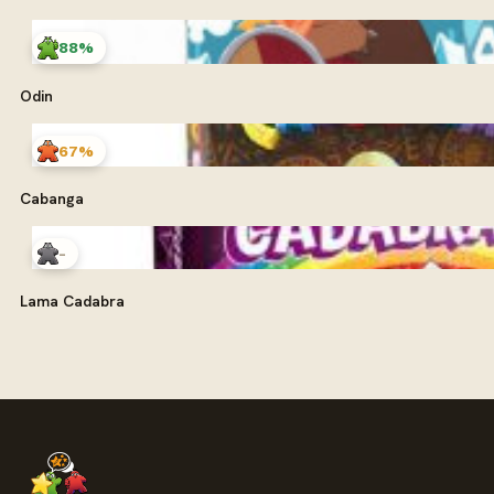
88%
Odin
67%
Cabanga
-
Lama Cadabra