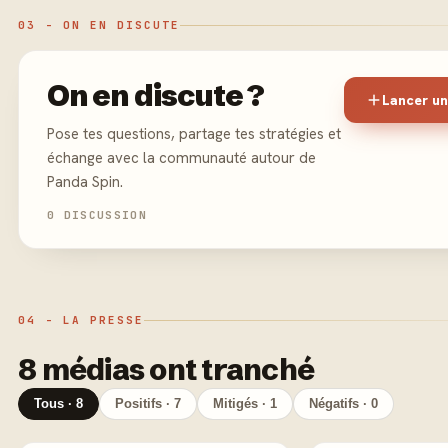
03 - ON EN DISCUTE
On en discute ?
Lancer un
Pose tes questions, partage tes stratégies et
échange avec la communauté autour de
Panda Spin.
0 DISCUSSION
04 - LA PRESSE
8 médias ont tranché
Tous · 8
Positifs · 7
Mitigés · 1
Négatifs · 0