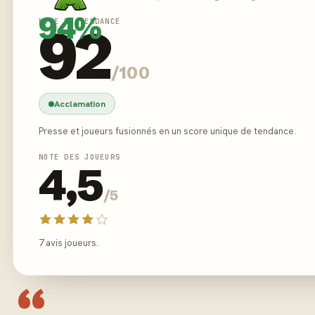
94%
NOTE DE TENDANCE
92
/100
Acclamation
Presse et joueurs fusionnés en un score unique de tendance.
NOTE DES JOUEURS
4,5
/5
7 avis joueurs.
“