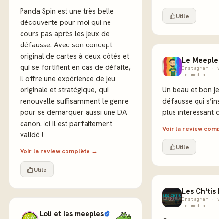
Panda Spin est une très belle
Utile
découverte pour moi qui ne
cours pas après les jeux de
défausse. Avec son concept
original de cartes à deux côtés et
Le Meeple
qui se fortifient en cas de défaite,
Instagram · 
le média
il offre une expérience de jeu
originale et stratégique, qui
Un beau et bon je
renouvelle suffisamment le genre
défausse qui s’in
pour se démarquer aussi une DA
plus intéressant 
canon. Ici il est parfaitement
Voir la review com
validé !
Utile
Voir la review complète →
Utile
Les Ch'tis
Instagram · 
le média
Loli et les meeples