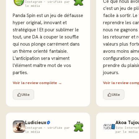
Ce que nous avon
Instagram · vérifiée par
le média
c'est un jeu de pl
Panda Spin est un jeu de défausse
facile à sortir. Le
hyper original, innovant et
reprendre les car
stratégique ! Et pour sublimer le
nous ne gagnons 
tout, une DA à couper le souffle
les retourner et 
qui nous plonge carrément dans
valeurs plus fort
un thème orienté fantaisie.
avons moins aimé 
L'anticipation sera vraiment
configuration pou
l'élément maître mot de vos
prendre du plaisi
parties.
joueurs.
Voir la review complète →
Voir la review com
Utile
Utile
Ludicieux
Akoa Tujo
Instagram · vérifiée par
Site Interne
le média
par le média