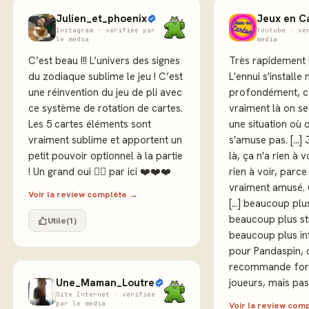
Julien_et_phoenix
Jeux en C
Instagram · vérifiée par
Youtube · vé
le média
média
C’est beau !!! L’univers des signes
Très rapidement l'
du zodiaque sublime le jeu ! C’est
L'ennui s'installe
une réinvention du jeu de pli avec
profondément, c'
ce système de rotation de cartes.
vraiment là on s
Les 5 cartes éléments sont
une situation où 
vraiment sublime et apportent un
s'amuse pas. [...]
petit pouvoir optionnel à la partie
là, ça n'a rien à vo
! Un grand oui 👍🏻 par ici ❤️❤️❤️
rien à voir, parce
vraiment amusé. 
Voir la review complète →
[...] beaucoup plu
beaucoup plus st
Utile
(1)
beaucoup plus int
pour Pandaspin, 
recommande for
Une_Maman_Loutre
joueurs, mais pas
Site Internet · vérifiée
par le média
Voir la review com