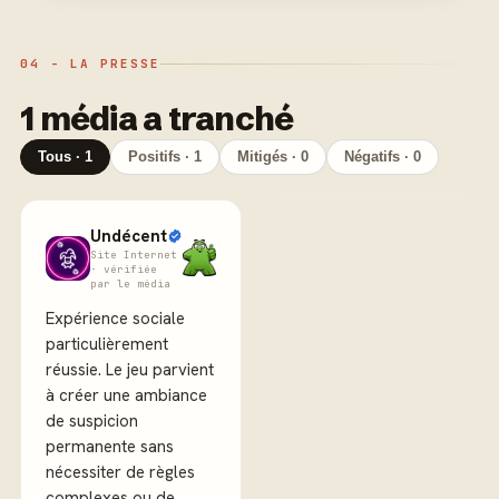
04 - LA PRESSE
1 média a tranché
Tous · 1
Positifs · 1
Mitigés · 0
Négatifs · 0
Undécent
Site Internet
· vérifiée
par le média
Expérience sociale
particulièrement
réussie. Le jeu parvient
à créer une ambiance
de suspicion
permanente sans
nécessiter de règles
complexes ou de