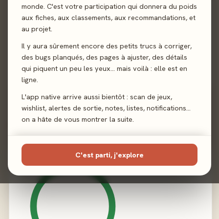
monde. C'est votre participation qui donnera du poids
Sortie
24 avril 2026
aux fiches, aux classements, aux recommandations, et
au projet.
Auteur
Emanuele Briano
Il y aura sûrement encore des petits trucs à corriger,
Illustration
Alex Twin
des bugs planqués, des pages à ajuster, des détails
qui piquent un peu les yeux… mais voilà : elle est en
Éditeur
Horrible Guild
ligne.
L'app native arrive aussi bientôt : scan de jeux,
wishlist, alertes de sortie, notes, listes, notifications…
on a hâte de vous montrer la suite.
02 - LE VERDICT
C'est parti, j'explore