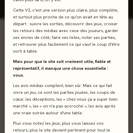
Cette V2, c'est une version plus claire, plus complète,
et surtout plus proche de ce qu'on avait en tête au
départ : suivre les sorties, découvrir des jeux, croiser
les retours des médias avec ceux des joueurs, garder
01 - LE JEU
ses envies de côté, faire ses listes, noter ses parties,
et retrouver plus facilement ce qui vaut le coup d'être
Une murder party sans maître du jeu... Silicon Valley, 2047.
sorti à table.
Vous êtes invités à une réception privée de la milliardaire
Mais pour que le site soit vraiment utile, fiable et
Olivia Clubberfunk, fondatrice d’une des plus grandes
représentatif, il manque une chose essentielle :
entreprises du monde de la tech. La soirée est un succès,
vous.
les VIP sont conviés à rester. Mais le lendemain matin, le
Les avis médias comptent, bien sûr. Mais ce qui fait
corps d’Olivia est retrouvé sans vie et la villa sécurisée
vivre un jeu, ce sont les parties jouées, les coups de
s’est verrouillée… Incarnez l'un des personnages, chacun
cœur, les déceptions, les « chez nous ça a super bien
ayant ses propres objectifs et ses secrets...
marché », les « on n'a pas accroché », les avis après
une vraie soirée autour d'une table.
Jeu de rôles
Plus vous notez les jeux, plus vous laissez vos
retours, plus le site devient pertinent pour tout le