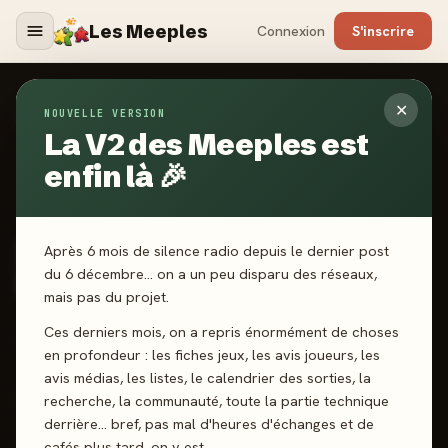
Les Meeples
Connexion
S'inscrire
✕
NOUVELLE VERSION
Jeux
/
My Murder Mystery - Protocole Final
La V2 des Meeples est
enfin là 🎉
2026
·
HORRIBLE GUILD
My Murder Mystery -
Après 6 mois de silence radio depuis le dernier post
Protocole Final
du 6 décembre… on a un peu disparu des réseaux,
mais pas du projet.
Ces derniers mois, on a repris énormément de choses
5-7 joueurs
14 ans+
150 min
Jeu de rôles
en profondeur : les fiches jeux, les avis joueurs, les
avis médias, les listes, le calendrier des sorties, la
recherche, la communauté, toute la partie technique
J'ai joué
Envie de jouer
Wishlist
derrière… bref, pas mal d'heures d'échanges et de
cafés plus tard, on y est.
Donner mon avis