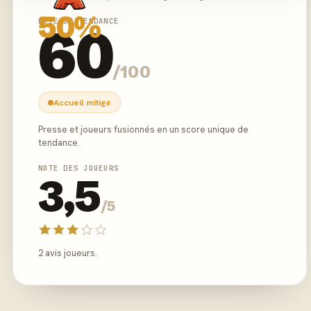
50%
NOTE DE TENDANCE
60
/100
Accueil mitigé
Presse et joueurs fusionnés en un score unique de
tendance.
NOTE DES JOUEURS
3,5
/5
2 avis joueurs.