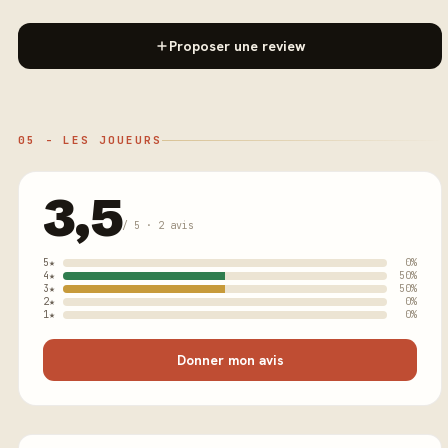
Proposer une review
05 - LES JOUEURS
3,5
/ 5 · 2 avis
5★
0%
4★
50%
3★
50%
2★
0%
1★
0%
Donner mon avis