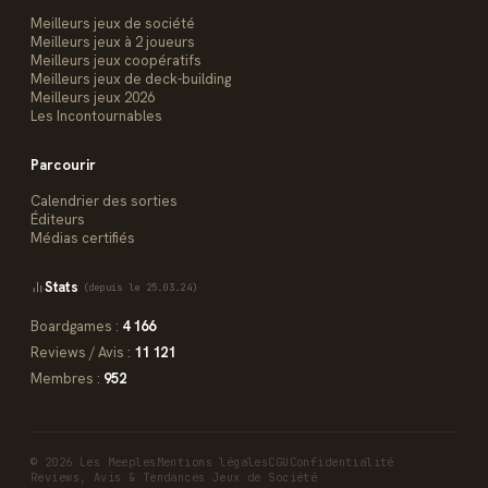
Meilleurs jeux de société
Meilleurs jeux à 2 joueurs
Meilleurs jeux coopératifs
Meilleurs jeux de deck-building
Meilleurs jeux 2026
Les Incontournables
Parcourir
Calendrier des sorties
Éditeurs
Médias certifiés
Stats
(depuis le 25.03.24)
Boardgames :
4 166
Reviews / Avis :
11 121
Membres :
952
© 2026 Les Meeples
Mentions légales
CGU
Confidentialité
Reviews, Avis & Tendances Jeux de Société