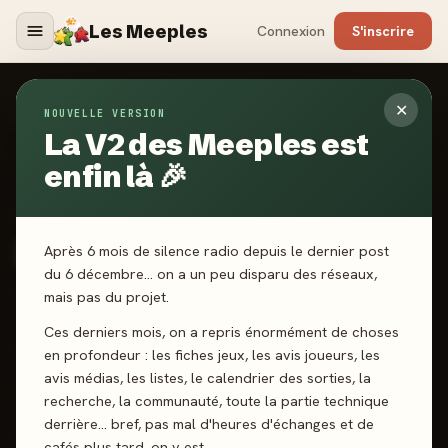
Les Meeples
Connexion
S'inscrire
✕
NOUVELLE VERSION
Jeux
/
Mojo
La V2 des Meeples est
enfin là 🎉
2023
·
THE FLYING GAMES
Mojo
Après 6 mois de silence radio depuis le dernier post
du 6 décembre… on a un peu disparu des réseaux,
mais pas du projet.
2-8 joueurs
8 ans+
30 min
Cartes
Ces derniers mois, on a repris énormément de choses
en profondeur : les fiches jeux, les avis joueurs, les
J'ai joué
Envie de jouer
Wishlist
avis médias, les listes, le calendrier des sorties, la
recherche, la communauté, toute la partie technique
Donner mon avis
derrière… bref, pas mal d'heures d'échanges et de
cafés plus tard, on y est.