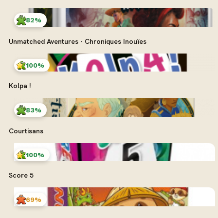
82%
Unmatched Aventures - Chroniques Inouïes
100%
Kolpa !
83%
Courtisans
100%
Score 5
69%