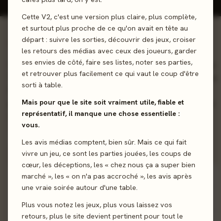
Cette V2, c'est une version plus claire, plus complète,
et surtout plus proche de ce qu'on avait en tête au
départ : suivre les sorties, découvrir des jeux, croiser
01 - LE JEU
les retours des médias avec ceux des joueurs, garder
ses envies de côté, faire ses listes, noter ses parties,
Vous en avez marre du Uno ? Vous recherchez du challenge
et retrouver plus facilement ce qui vaut le coup d'être
? Découvrez Mojo, un jeu de gestion de main et de défausse.
sorti à table.
Pour remporter la victoire, il vous faudra avoir le moins de
Mais pour que le site soit vraiment utile, fiable et
points possible en fin de partie. Pour cela, jetez vos grosses
représentatif, il manque une chose essentielle :
cartes OU préférez jouer les petites.
vous.
Cartes
Les avis médias comptent, bien sûr. Mais ce qui fait
vivre un jeu, ce sont les parties jouées, les coups de
cœur, les déceptions, les « chez nous ça a super bien
Sortie
22 septembre 2023
marché », les « on n'a pas accroché », les avis après
une vraie soirée autour d'une table.
Auteur
Antoni Guillen
Plus vous notez les jeux, plus vous laissez vos
retours, plus le site devient pertinent pour tout le