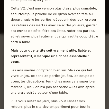
J'ai joué
Envie de jouer
Wishlist
Cette V2, c'est une version plus claire, plus complète,
et surtout plus proche de ce qu'on avait en tête au
Donner mon avis
départ : suivre les sorties, découvrir des jeux, croiser
les retours des médias avec ceux des joueurs, garder
ses envies de côté, faire ses listes, noter ses parties,
et retrouver plus facilement ce qui vaut le coup d'être
sorti à table.
01 - LE JEU
Mais pour que le site soit vraiment utile, fiable et
représentatif, il manque une chose essentielle :
Découvrez une nouvelle facette de vos personnages...
vous.
Découvrez dans cette extension 16 personnages (déjà
Les avis médias comptent, bien sûr. Mais ce qui fait
connus ou totalement nouveaux) avec leur lot de
vivre un jeu, ce sont les parties jouées, les coups de
compétences et/ou caractéristiques de départ pour
cœur, les déceptions, les « chez nous ça a super bien
renouveler vos parties !
marché », les « on n'a pas accroché », les avis après
une vraie soirée autour d'une table.
Gestion de ressources
Dés
Dungeon Crawler
Plus vous notez les jeux, plus vous laissez vos
retours, plus le site devient pertinent pour tout le