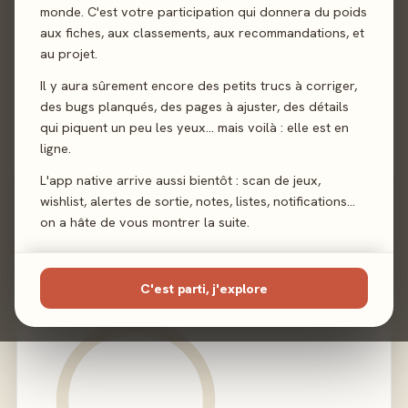
Sortie
monde. C'est votre participation qui donnera du poids
5 juin 2026
aux fiches, aux classements, aux recommandations, et
au projet.
Auteur
Paolo Di Stefano
·
Gabriel Gendron
·
Johan
Bjarnø Vittrup
Il y aura sûrement encore des petits trucs à corriger,
des bugs planqués, des pages à ajuster, des détails
Illustration
Nicolas Roblin
·
Paolo Di Stefano
qui piquent un peu les yeux… mais voilà : elle est en
ligne.
Éditeur
Nuts! Publishing
L'app native arrive aussi bientôt : scan de jeux,
wishlist, alertes de sortie, notes, listes, notifications…
on a hâte de vous montrer la suite.
02 - LE VERDICT
C'est parti, j'explore