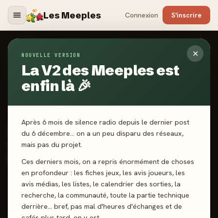
Les Meeples
Connexion
S'inscrire
✕
NOUVELLE VERSION
Jeux
/
Mini Rogue - Saison 2 : Le Conseil - Au-delà
du Portail (Extension)
La V2 des Meeples est
enfin là 🎉
2026
·
NUTS! PUBLISHING
Après 6 mois de silence radio depuis le dernier post
Mini Rogue - Saison 2 : Le
du 6 décembre… on a un peu disparu des réseaux,
Conseil - Au-delà du
mais pas du projet.
Portail (Extension)
Ces derniers mois, on a repris énormément de choses
en profondeur : les fiches jeux, les avis joueurs, les
avis médias, les listes, le calendrier des sorties, la
1-2 joueurs
14 ans+
20 min
Gestion de ressources
recherche, la communauté, toute la partie technique
Dés
Dungeon Crawler
derrière… bref, pas mal d'heures d'échanges et de
cafés plus tard, on y est.