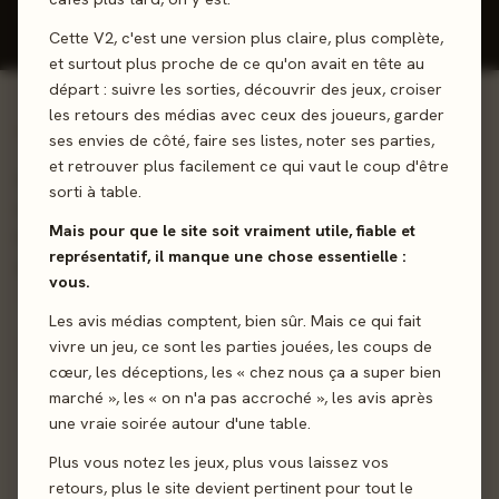
Cette V2, c'est une version plus claire, plus complète,
et surtout plus proche de ce qu'on avait en tête au
départ : suivre les sorties, découvrir des jeux, croiser
les retours des médias avec ceux des joueurs, garder
01 - LE JEU
ses envies de côté, faire ses listes, noter ses parties,
et retrouver plus facilement ce qui vaut le coup d'être
Qui a volé les fruits? Incarnez d'un côté le voleur qui doit
sorti à table.
récupérer des fruits (mais gare aux fruits pourris!) et de
Mais pour que le site soit vraiment utile, fiable et
l'autre, les détectives qui, à l'aide d'indices récupérés,
représentatif, il manque une chose essentielle :
doivent trouver qui vole leurs précieux fruits.
vous.
Les avis médias comptent, bien sûr. Mais ce qui fait
Déduction
vivre un jeu, ce sont les parties jouées, les coups de
cœur, les déceptions, les « chez nous ça a super bien
marché », les « on n'a pas accroché », les avis après
Sortie
4 octobre 2024
une vraie soirée autour d'une table.
Auteur
Thomas Dagenais-Lespérance
Plus vous notez les jeux, plus vous laissez vos
retours, plus le site devient pertinent pour tout le