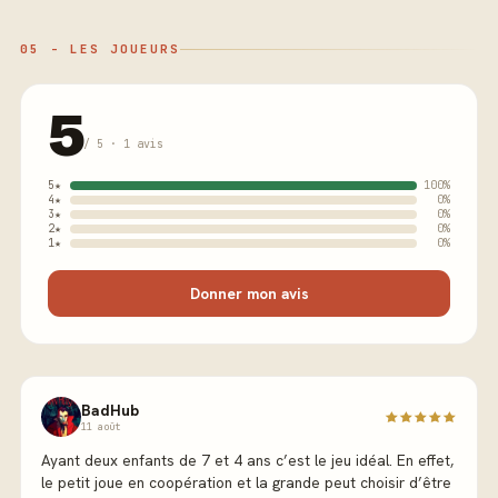
05 - LES JOUEURS
5
/ 5 · 1 avis
5★
100%
4★
0%
3★
0%
2★
0%
1★
0%
Donner mon avis
BadHub
11 août
Ayant deux enfants de 7 et 4 ans c’est le jeu idéal. En effet,
le petit joue en coopération et la grande peut choisir d’être