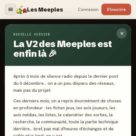
Les Meeples
Connexion
S'inscrire
✕
NOUVELLE VERSION
Jeux
/
Mimose & Sam et le Voleur de Fruits
La V2 des Meeples est
enfin là 🎉
2024
·
LOCOMUSE
Mimose & Sam et le
Après 6 mois de silence radio depuis le dernier post
Voleur de Fruits
du 6 décembre… on a un peu disparu des réseaux,
mais pas du projet.
Ces derniers mois, on a repris énormément de choses
2-4 joueurs
5 ans+
15 min
Déduction
en profondeur : les fiches jeux, les avis joueurs, les
avis médias, les listes, le calendrier des sorties, la
recherche, la communauté, toute la partie technique
J'ai joué
Envie de jouer
Wishlist
derrière… bref, pas mal d'heures d'échanges et de
cafés plus tard, on y est.
Donner mon avis