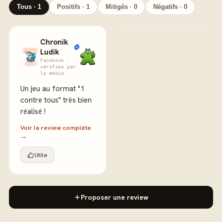
Tous · 1
Positifs · 1
Mitigés · 0
Négatifs · 0
Chronik
Ludik
Facebook ·
vérifiée par
le média
Un jeu au format "1
contre tous" très bien
réalisé !
Voir la review complète
→
Utile
Proposer une review