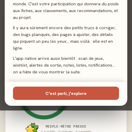
Illustration
Cathon
monde. C'est votre participation qui donnera du poids
aux fiches, aux classements, aux recommandations, et
Éditeur
Locomuse
au projet.
Il y aura sûrement encore des petits trucs à corriger,
des bugs planqués, des pages à ajuster, des détails
qui piquent un peu les yeux… mais voilà : elle est en
02 - LE VERDICT
ligne.
L'app native arrive aussi bientôt : scan de jeux,
wishlist, alertes de sortie, notes, listes, notifications…
on a hâte de vous montrer la suite.
C'est parti, j'explore
MEEPLE-MÈTRE PRESSE
1 positifs · 0 mitigés · 0 négatifs