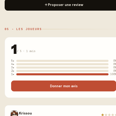
Proposer une review
05 - LES JOUEURS
1
/ 5 · 1 avis
5★
0
4★
0
3★
0
2★
0
1★
100
Donner mon avis
Krissou