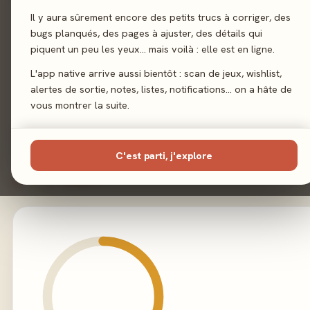
Sortie
19 avril 202
Il y aura sûrement encore des petits trucs à corriger, des
bugs planqués, des pages à ajuster, des détails qui
Auteur
Jan M Gonzale
piquent un peu les yeux… mais voilà : elle est en ligne.
L'app native arrive aussi bientôt : scan de jeux, wishlist,
Illustration
Heiko Günthe
alertes de sortie, notes, listes, notifications… on a hâte de
vous montrer la suite.
Éditeur
Grail Game
C'est parti, j'explore
02 - LE VERDICT