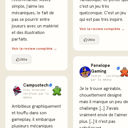
simple, j'aime les
c'est un jeu très
mécaniques, le fait de
quelconque. C'est un jeu
pas se pourrir entre
qui est pas très inspiré.
joueurs avec un matériel
Voir la review complète →
et des illustration
parfaits.
Utile
Voir la review complète →
Utile
Penelope
Gaming
Twitch · vérifiée
par le média
Campustech
Je le trouve agréable,
Site Internet ·
vérifiée par le
chouettement designé
média
mais il manque un peu de
Ambitieux graphiquement
challenge. [...] J'avais
et touffu dans son
vraiment envie de l'aimer
gameplay, il embarque
plus. [...] Il n'est pas
plusieurs mécaniques