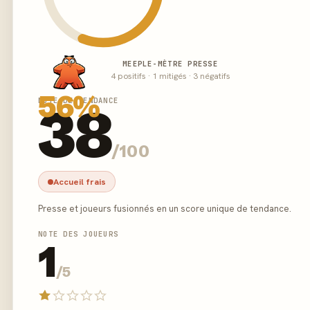
MEEPLE-MÈTRE PRESSE
4 positifs · 1 mitigés · 3 négatifs
56%
NOTE DE TENDANCE
38
/100
Accueil frais
Presse et joueurs fusionnés en un score unique de tendance.
NOTE DES JOUEURS
1
/5