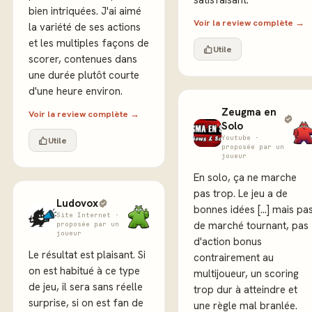
satisfaisant.
bien intriquées. J'ai aimé
Voir la review complète →
la variété de ses actions
et les multiples façons de
Utile
scorer, contenues dans
une durée plutôt courte
d'une heure environ.
Zeugma en
Voir la review complète →
Solo
Youtube ·
Utile
proposée par un
joueur
En solo, ça ne marche
pas trop. Le jeu a de
Ludovox
bonnes idées [...] mais pa
Site Internet ·
de marché tournant, pas
proposée par un
joueur
d'action bonus
Le résultat est plaisant. Si
contrairement au
on est habitué à ce type
multijoueur, un scoring
de jeu, il sera sans réelle
trop dur à atteindre et
surprise, si on est fan de
une règle mal branlée.