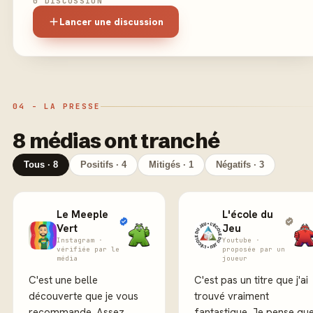
0 DISCUSSION
Lancer une discussion
04 - LA PRESSE
8 médias ont tranché
Tous · 8
Positifs · 4
Mitigés · 1
Négatifs · 3
Le Meeple
L'école du
Vert
Jeu
Instagram ·
Youtube ·
vérifiée par le
proposée par un
média
joueur
C'est une belle
C'est pas un titre que j'ai
découverte que je vous
trouvé vraiment
recommande. Assez
fantastique. Je pense qu