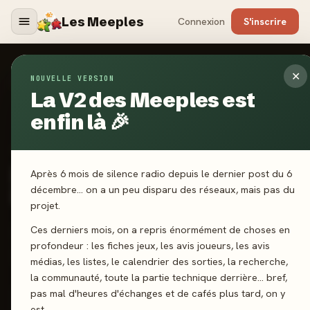
Les Meeples
Connexion
S'inscrire
✕
NOUVELLE VERSION
Jeux
/
Manhattan Project : War Machine
La V2 des Meeples est
enfin là 🎉
2024
·
GRAIL GAMES
Manhattan Project : War
Après 6 mois de silence radio depuis le dernier post du 6
Machine
décembre… on a un peu disparu des réseaux, mais pas du
projet.
Ces derniers mois, on a repris énormément de choses en
1-4 joueurs
12 ans+
45 min
Gestion de ressources
profondeur : les fiches jeux, les avis joueurs, les avis
Dés
Développement
médias, les listes, le calendrier des sorties, la recherche,
la communauté, toute la partie technique derrière… bref,
pas mal d'heures d'échanges et de cafés plus tard, on y
J'ai joué
Envie de jouer
Wishlist
est.