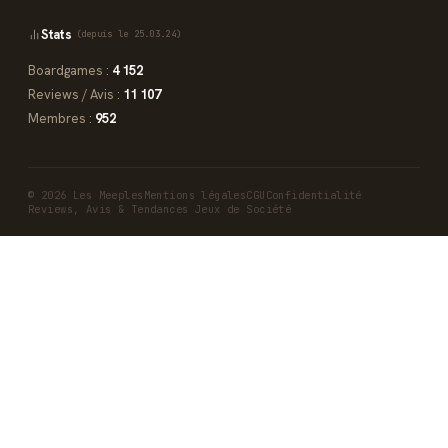
Stats
(depuis le 25.03.24)
Boardgames :
4 152
Reviews / Avis :
11 107
Membres :
952
© 2026 Les Meeples
Mentions légales
CGU
Confidentialité
Reviews, Avis & Tendances Jeux de Société