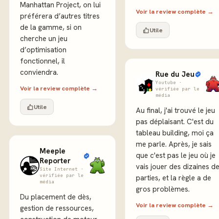
Manhattan Project, on lui
Voir la review complète →
préférera d’autres titres
de la gamme, si on
Utile
cherche un jeu
d’optimisation
fonctionnel, il
conviendra.
Rue du Jeu
Youtube ·
Voir la review complète →
vérifiée par le
média
Utile
Au final, j'ai trouvé le jeu
pas déplaisant. C'est du
tableau building, moi ça
me parle. Après, je sais
Meeple
que c'est pas le jeu où je
Reporter
vais jouer des dizaines d
Site Internet ·
vérifiée par le
parties, et la règle a de
média
gros problèmes.
Du placement de dès,
Voir la review complète →
gestion de ressources,