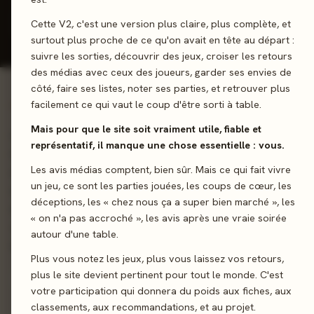
Donner mon avis
Cette V2, c'est une version plus claire, plus complète, et
surtout plus proche de ce qu'on avait en tête au départ :
suivre les sorties, découvrir des jeux, croiser les retours
des médias avec ceux des joueurs, garder ses envies de
côté, faire ses listes, noter ses parties, et retrouver plus
facilement ce qui vaut le coup d'être sorti à table.
01 - LE JEU
Mais pour que le site soit vraiment utile, fiable et
Notre pays se prépare à la guerre ! Manhattan Project : War
représentatif, il manque une chose essentielle : vous.
Machine est un jeu de gestion d'ouvriers avec des dés, où vou
Les avis médias comptent, bien sûr. Mais ce qui fait vivre
êtes le leader ! Vous êtes le chef, à vous de développer votr
un jeu, ce sont les parties jouées, les coups de cœur, les
nation pour qu’elle devienne la plus grande puissance militaire
déceptions, les « chez nous ça a super bien marché », les
monde.. Gagnez des points avec votre production, en réalisan
« on n'a pas accroché », les avis après une vraie soirée
vos objectifs, en développant votre infrastructure et en netto
autour d'une table.
la contamination nucléaire !
Plus vous notez les jeux, plus vous laissez vos retours,
plus le site devient pertinent pour tout le monde. C'est
Gestion de ressources
Dés
Développement
votre participation qui donnera du poids aux fiches, aux
classements, aux recommandations, et au projet.