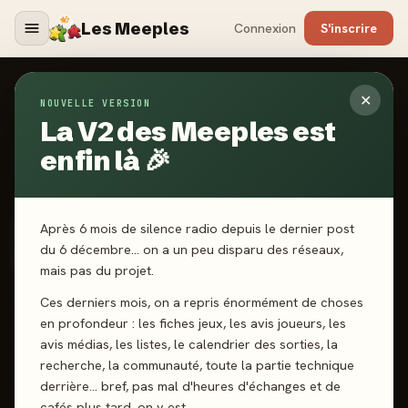
Les Meeples
Connexion
S'inscrire
✕
NOUVELLE VERSION
Jeux
/
Mafia De Cuba : Casino Popular
La V2 des Meeples est
enfin là 🎉
2023
·
LE SENS DES AIGUILLES
Mafia De Cuba : Casino
Après 6 mois de silence radio depuis le dernier post
Popular
du 6 décembre… on a un peu disparu des réseaux,
mais pas du projet.
Ces derniers mois, on a repris énormément de choses
4-10 joueurs
10 ans+
30 min
Bluff
Déduction
en profondeur : les fiches jeux, les avis joueurs, les
Rôles Cachés
avis médias, les listes, le calendrier des sorties, la
recherche, la communauté, toute la partie technique
derrière… bref, pas mal d'heures d'échanges et de
J'ai joué
Envie de jouer
Wishlist
cafés plus tard, on y est.