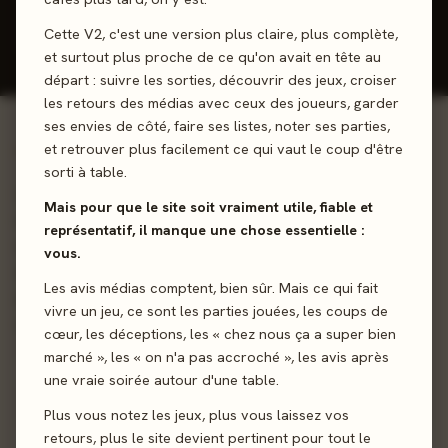
Donner mon avis
Cette V2, c'est une version plus claire, plus complète,
et surtout plus proche de ce qu'on avait en tête au
départ : suivre les sorties, découvrir des jeux, croiser
les retours des médias avec ceux des joueurs, garder
ses envies de côté, faire ses listes, noter ses parties,
et retrouver plus facilement ce qui vaut le coup d'être
01 - LE JEU
sorti à table.
La suspicion règne au "Casino popular" de la Havane,
Mais pour que le site soit vraiment utile, fiable et
repère des chauffeurs de taxis, politiciens véreux et
représentatif, il manque une chose essentielle :
cubains en mal de chance : des fonds disparaissent, des
vous.
diamants s'envolent, le parrain n'est pas content ! Aidez-le
Les avis médias comptent, bien sûr. Mais ce qui fait
à retrouver qui se sert. A moins que ce ne soit vous le
vivre un jeu, ce sont les parties jouées, les coups de
voleur... ? Dans ce cas, ne vous faites pas pincer !
cœur, les déceptions, les « chez nous ça a super bien
marché », les « on n'a pas accroché », les avis après
Bluff
Déduction
Rôles Cachés
une vraie soirée autour d'une table.
Plus vous notez les jeux, plus vous laissez vos
retours, plus le site devient pertinent pour tout le
Sortie
20 octobre 2023