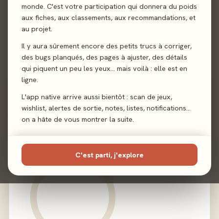
monde. C'est votre participation qui donnera du poids
aux fiches, aux classements, aux recommandations, et
Auteur
Loic Lamy
·
Philippe des Pallières
au projet.
Illustration
Vincent Dutrait
·
Thomas Vuarchex
Il y aura sûrement encore des petits trucs à corriger,
des bugs planqués, des pages à ajuster, des détails
qui piquent un peu les yeux… mais voilà : elle est en
Éditeur
Le Sens des Aiguilles
ligne.
L'app native arrive aussi bientôt : scan de jeux,
wishlist, alertes de sortie, notes, listes, notifications…
02 - LE VERDICT
on a hâte de vous montrer la suite.
C'est parti, j'explore