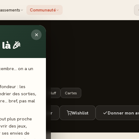
lassements
Communauté
✕
là 🎉
USE
ad
écembre… on a un
ondeur : les
10 ans+
45 min
Bluff
Cartes
endrier des sorties,
ère… bref, pas mal
ué
Envie de jouer
Wishlist
Donner mon av
tout plus proche
vrir des jeux,
r ses envies de