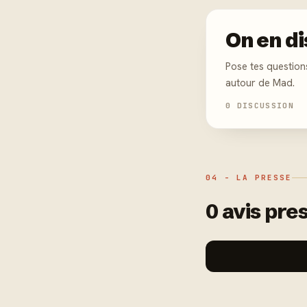
On en di
Pose tes question
autour de Mad.
0 DISCUSSION
04 - LA PRESSE
0 avis pres