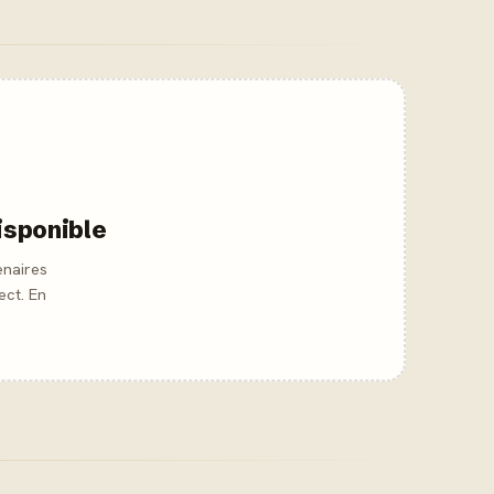
isponible
enaires
ect. En