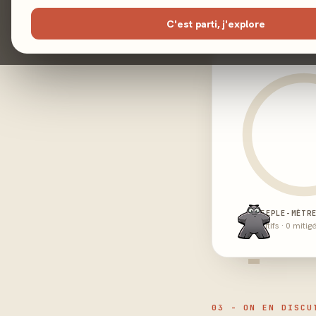
02 - LE VERDICT
C'est parti, j'explore
MEEPLE-MÈTR
0 positifs · 0 mitig
-
03 - ON EN DISCU