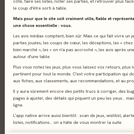
côté, faire ses listes, noter ses parties, et retrouver plus fac
le coup d'être sorti à table.
01 - LE JEU
Le jeu
01
Mais pour que le site soit vraiment utile, fiable et représent
Influence, alliance et
Le verdict
02
une chose essentielle : vous.
incarnez les forces 
On en discute
Les avis médias comptent, bien sûr. Mais ce qui fait vivre un j
03
influence auprès du C
parties jouées, les coups de cœur, les déceptions, les « chez
La presse
sombres desseins. À s
04
bien marché », les « on n'a pas accroché », les avis après une
main, la remet secrèt
autour d'une table.
Les joueurs
05
personnage il doit la
Plus vous notez les jeux, plus vous laissez vos retours, plus l
Acheter
06
ensuite où il la place
pertinent pour tout le monde. C'est votre participation qui 
face cachée. Sinon, il
Similaires
07
aux fiches, aux classements, aux recommandations, et au proj
donnant l’information
Il y aura sûrement encore des petits trucs à corriger, des bu
négociez, bluffez, tra
pages à ajuster, des détails qui piquent un peu les yeux… mais 
plus de Points d’Inf
ligne.
L'app native arrive aussi bientôt : scan de jeux, wishlist, alert
Bluff
Cartes
listes, notifications… on a hâte de vous montrer la suite.