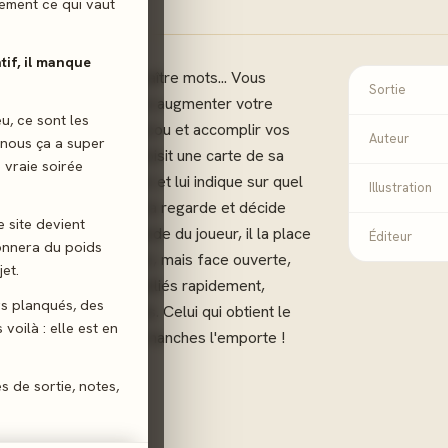
ilement ce qui vaut
atif, il manque
 trahison seront vos maître mots... Vous
Sortie
de l'ombre, cherchant à augmenter votre
eu, ce sont les
onseil de l'île du Coucou et accomplir vos
Auteur
 nous ça a super
on tour, le joueur choisit une carte de sa
 vraie soirée
ement à un adversaire et lui indique sur quel
Illustration
 jouer. Son adversaire la regarde et décide
e site devient
. S’il respecte la demande du joueur, il la place
Éditeur
donnera du poids
 la place où il le désire, mais face ouverte,
et.
 à tous. Trouvez vos alliés rapidement,
gs planqués, des
hissez, tout est permis. Celui qui obtient le
voilà : elle est en
luence au terme des 2 manches l'emporte !
es de sortie, notes,