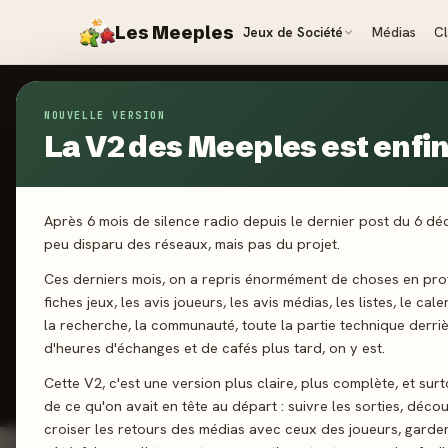
Les Meeples
Jeux de Société
Médias
C
NOUVELLE VERSION
Jeux
/
Mad
La V2 des Meeples est enfin 
2026
·
LOCOM
M
Après 6 mois de silence radio depuis le dernier post du 6 d
peu disparu des réseaux, mais pas du projet.
Ces derniers mois, on a repris énormément de choses en prof
3-6 joueurs
fiches jeux, les avis joueurs, les avis médias, les listes, le cal
la recherche, la communauté, toute la partie technique derri
d'heures d'échanges et de cafés plus tard, on y est.
J'ai jo
Cette V2, c'est une version plus claire, plus complète, et sur
de ce qu'on avait en tête au départ : suivre les sorties, décou
croiser les retours des médias avec ceux des joueurs, garde