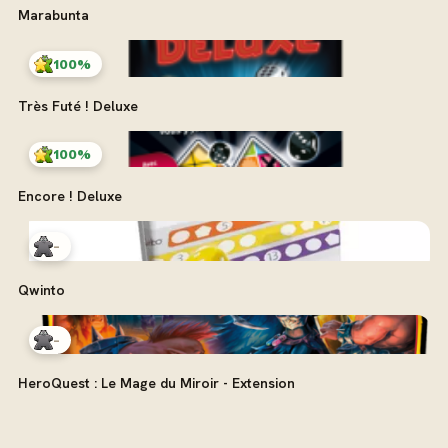
Marabunta
100%
Très Futé ! Deluxe
100%
Encore ! Deluxe
-
Qwinto
-
HeroQuest : Le Mage du Miroir - Extension