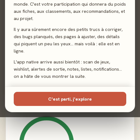
monde. C'est votre participation qui donnera du poids
aux fiches, aux classements, aux recommandations, et
Sortie
27 octobre 2023
au projet.
Il y aura sûrement encore des petits trucs à corriger,
Auteur
Nathalie Saunier
·
Rémi Saunier
des bugs planqués, des pages à ajuster, des détails
qui piquent un peu les yeux… mais voilà : elle est en
Illustration
Didier Tarquin
ligne.
Éditeur
L'app native arrive aussi bientôt : scan de jeux,
Oka Luda
wishlist, alertes de sortie, notes, listes, notifications…
on a hâte de vous montrer la suite.
02 - LE VERDICT
C'est parti, j'explore