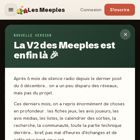
Les Meeples
Connexion
S'inscrire
✕
NOUVELLE VERSION
Jeux
/
Lanfeust De Troy - Chapitre Premier : Evilhëne
La V2 des Meeples est
enfin là 🎉
2023
·
OKA LUDA
Lanfeust De Troy -
Après 6 mois de silence radio depuis le dernier post
Chapitre Premier :
du 6 décembre… on a un peu disparu des réseaux,
mais pas du projet.
Evilhëne
Ces derniers mois, on a repris énormément de choses
en profondeur : les fiches jeux, les avis joueurs, les
2-4 joueurs
8 ans+
30 min
Dés
Truc & Write
avis médias, les listes, le calendrier des sorties, la
Semi-Coopératif
recherche, la communauté, toute la partie technique
derrière… bref, pas mal d'heures d'échanges et de
cafés plus tard, on y est.