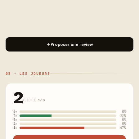
Proposer une review
05 - LES JOUEURS
2
/ 5 · 3 avis
5★
0%
4★
33%
3★
0%
2★
0%
1★
67%