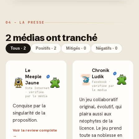
04 - LA PRESSE
2 médias ont tranché
Tous · 2
Positifs · 2
Mitigés · 0
Négatifs · 0
Le
Chronik
Meeple
Ludik
Jaune
Facebook ·
vérifiée par
Site Internet
le média
· vérifiée
par le média
Un jeu collaboratif
Conquise par la
original, évolutif, qui
singularité de la
plaira aussi aux
proposition.
néophytes de la
licence. Le jeu prend
Voir la review complète
toute sa noblesse en
→