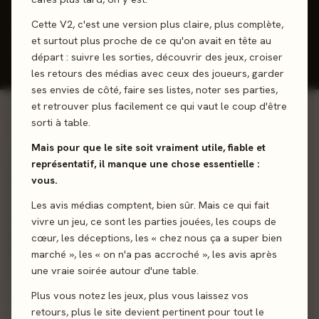
J'ai joué
Envie de jouer
Wishlist
Cette V2, c'est une version plus claire, plus complète,
et surtout plus proche de ce qu'on avait en tête au
Donner mon avis
départ : suivre les sorties, découvrir des jeux, croiser
les retours des médias avec ceux des joueurs, garder
ses envies de côté, faire ses listes, noter ses parties,
et retrouver plus facilement ce qui vaut le coup d'être
sorti à table.
01 - LE JEU
Mais pour que le site soit vraiment utile, fiable et
Lanfeust de Troy - Chapitre premier : Evilhëne est un jeu
représentatif, il manque une chose essentielle :
d’exploration où vous incarnerez l’un des héros de la
vous.
célèbre bande-dessinée. Combattez des monstres,
Les avis médias comptent, bien sûr. Mais ce qui fait
explorez de sombres cavernes, pillez des trésors pour
vivre un jeu, ce sont les parties jouées, les coups de
gagner des points d'expérience et faire évoluer votre
cœur, les déceptions, les « chez nous ça a super bien
héros. Celui qui aura accumulé le plus de points
marché », les « on n'a pas accroché », les avis après
d'expérience l'emportera !
une vraie soirée autour d'une table.
Plus vous notez les jeux, plus vous laissez vos
Dés
Truc & Write
Semi-Coopératif
retours, plus le site devient pertinent pour tout le