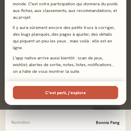
monde. C'est votre participation qui donnera du poids
potager Jouer des cartes de votre main Défausser les
aux fiches, aux classements, aux recommandations, et
cartes non jouées Piocher 5 nouvelles cartes Si, lors de la
au projet.
dernière phase, vous ne piochez aucun artichaut, alors vous
Il y aura sûrement encore des petits trucs à corriger,
gagnez immédiatement la partie ! Sinon, le jeu continue
des bugs planqués, des pages à ajuster, des détails
dans le sens horaire. Fin de la partie La partie s'arrête
qui piquent un peu les yeux… mais voilà : elle est en
immédiatement lorsqu'il n'y a aucun artichaut dans la main
ligne.
d'un joueur à l'issue de sa phase 5 (piocher 5 nouvelles
L'app native arrive aussi bientôt : scan de jeux,
cartes). Ce joueur gagne la partie.
wishlist, alertes de sortie, notes, listes, notifications…
on a hâte de vous montrer la suite.
Cartes
C'est parti, j'explore
Sortie
22 février 2022
Auteur
Emma Larkins
Illustration
Bonnie Pang