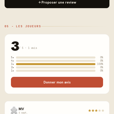
Proposer une review
05 - LES JOUEURS
3
/ 5 · 1 avis
5★
0%
4★
0%
3★
100%
2★
0%
1★
0%
Donner mon avis
MV
4 sept.