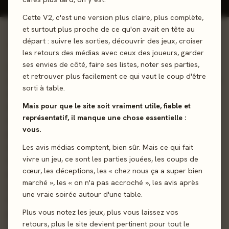
Cette V2, c'est une version plus claire, plus complète,
et surtout plus proche de ce qu'on avait en tête au
départ : suivre les sorties, découvrir des jeux, croiser
01 - LE JEU
les retours des médias avec ceux des joueurs, garder
ses envies de côté, faire ses listes, noter ses parties,
Le jeu de cartes sans cœur... Pour remporter la partie dans
et retrouver plus facilement ce qui vaut le coup d'être
ce jeu d'ambiance, vous devez être le 1er joueur qui, à la fin
sorti à table.
de son tour, pioche 5 de son deck et n'a aucun artichaut
Mais pour que le site soit vraiment utile, fiable et
dans sa main. Utilisez les effets des autres légumes pour
représentatif, il manque une chose essentielle :
enchaîner les actions et éliminer les artichauts ! Principe du
vous.
jeu Votre objectif est de vous débarrasser de vos
artichauts ! Pour cela, vous devez aller chercher de
Les avis médias comptent, bien sûr. Mais ce qui fait
vivre un jeu, ce sont les parties jouées, les coups de
nouveaux légumes à chaque tour, les intégrer à votre
cœur, les déceptions, les « chez nous ça a super bien
pioche, et utiliser leurs effets pour mettre vos artichauts au
marché », les « on n'a pas accroché », les avis après
compost ! Vous gagnez la partie dès que vous parvenez à
une vraie soirée autour d'une table.
tirer une main de cartes dépourvue d'artichauts. Comment
Plus vous notez les jeux, plus vous laissez vos
jouer À votre tour, vous devez résoudre les 5 phases
retours, plus le site devient pertinent pour tout le
suivantes. Compléter le potager Prendre une carte du