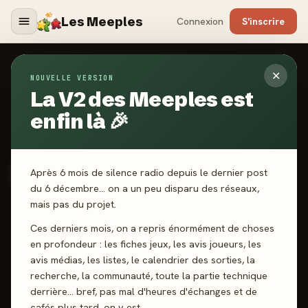
Les Meeples
Connexion
S'inscrire
✕
NOUVELLE VERSION
Jeux
/
La Fin Des Artichauts
La V2 des Meeples est
enfin là 🎉
2022
·
GIGAMIC
La Fin Des Artichauts
Après 6 mois de silence radio depuis le dernier post
du 6 décembre… on a un peu disparu des réseaux,
mais pas du projet.
2-4 joueurs
10 ans+
30 min
Cartes
Ces derniers mois, on a repris énormément de choses
en profondeur : les fiches jeux, les avis joueurs, les
J'ai joué
Envie de jouer
Wishlist
avis médias, les listes, le calendrier des sorties, la
recherche, la communauté, toute la partie technique
Donner mon avis
derrière… bref, pas mal d'heures d'échanges et de
cafés plus tard, on y est.