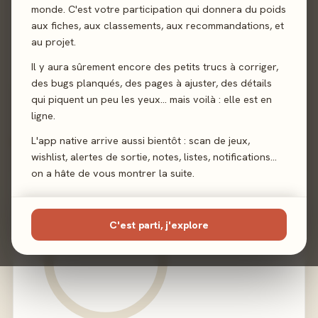
Auteur
Trevor Benjamin
·
David Thompson
monde. C'est votre participation qui donnera du poids
aux fiches, aux classements, aux recommandations, et
Illustration
Roland MacDonald
au projet.
Il y aura sûrement encore des petits trucs à corriger,
Éditeur
Nuts! Publishing
des bugs planqués, des pages à ajuster, des détails
qui piquent un peu les yeux… mais voilà : elle est en
ligne.
L'app native arrive aussi bientôt : scan de jeux,
02 - LE VERDICT
wishlist, alertes de sortie, notes, listes, notifications…
on a hâte de vous montrer la suite.
C'est parti, j'explore