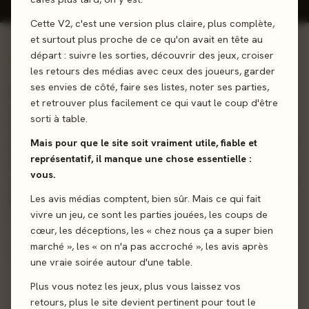
Cette V2, c'est une version plus claire, plus complète,
et surtout plus proche de ce qu'on avait en tête au
départ : suivre les sorties, découvrir des jeux, croiser
01 - LE JEU
les retours des médias avec ceux des joueurs, garder
ses envies de côté, faire ses listes, noter ses parties,
Faites appels à des renforts ! Libérez la puissance des
et retrouver plus facilement ce qui vaut le coup d'être
chars allemands et américains dans Inflexibles :
sorti à table.
Normandie, ou utilisez des mines, des avions d’assaut et
Mais pour que le site soit vraiment utile, fiable et
d’autres nouvelles unités dans Inflexibles : Afrique du Nord.
représentatif, il manque une chose essentielle :
Que vous possédiez l’un ou l’autre des jeux Inflexibles,
vous.
vous pourrez désormais jouer seul (mode solo) ou à quatre
joueurs !
Les avis médias comptent, bien sûr. Mais ce qui fait
vivre un jeu, ce sont les parties jouées, les coups de
cœur, les déceptions, les « chez nous ça a super bien
Cartes
Deckbuilding
marché », les « on n'a pas accroché », les avis après
une vraie soirée autour d'une table.
Sortie
5 juin 2026
Plus vous notez les jeux, plus vous laissez vos
retours, plus le site devient pertinent pour tout le