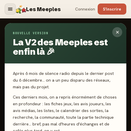
Les Meeples
Connexion
S'inscrire
✕
NOUVELLE VERSION
Jeux
/
Inflexibles : Renforts
La V2 des Meeples est
enfin là 🎉
2026
·
NUTS! PUBLISHING
Inflexibles : Renforts
Après 6 mois de silence radio depuis le dernier post
du 6 décembre… on a un peu disparu des réseaux,
mais pas du projet.
2 joueurs
14 ans+
45 min
Cartes
Deckbuilding
Ces derniers mois, on a repris énormément de choses
en profondeur : les fiches jeux, les avis joueurs, les
J'ai joué
Envie de jouer
Wishlist
avis médias, les listes, le calendrier des sorties, la
recherche, la communauté, toute la partie technique
Donner mon avis
derrière… bref, pas mal d'heures d'échanges et de
cafés plus tard, on y est.