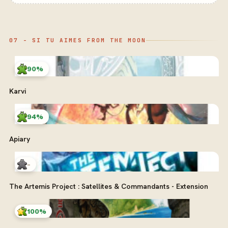
07 - SI TU AIMES FROM THE MOON
90%
Karvi
94%
Apiary
-
The Artemis Project : Satellites & Commandants - Extension
100%