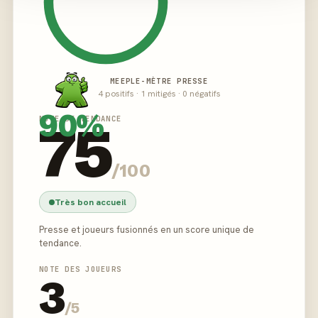
MEEPLE-MÈTRE PRESSE
4 positifs · 1 mitigés · 0 négatifs
90%
NOTE DE TENDANCE
75
/100
Très bon accueil
Presse et joueurs fusionnés en un score unique de
tendance.
NOTE DES JOUEURS
3
/5