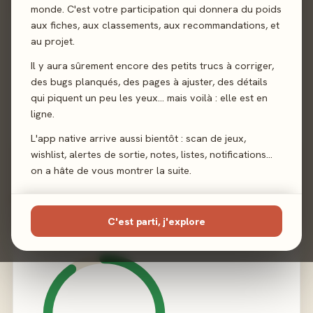
monde. C'est votre participation qui donnera du poids
aux fiches, aux classements, aux recommandations, et
Sortie
26 janvier 2024
au projet.
Auteur
Johannes Goupy
·
Gilles Lasfargues
Il y aura sûrement encore des petits trucs à corriger,
des bugs planqués, des pages à ajuster, des détails
qui piquent un peu les yeux… mais voilà : elle est en
Illustration
Miguel Coimbra
ligne.
Éditeur
La Boîte de Jeu
L'app native arrive aussi bientôt : scan de jeux,
wishlist, alertes de sortie, notes, listes, notifications…
on a hâte de vous montrer la suite.
02 - LE VERDICT
C'est parti, j'explore