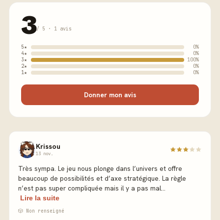
3
/ 5 · 1 avis
5★
0%
4★
0%
3★
100%
2★
0%
1★
0%
Donner mon avis
Krissou
13 nov.
Très sympa. Le jeu nous plonge dans l’univers et offre
beaucoup de possibilités et d’axe stratégique. La règle
n’est pas super compliquée mais il y a pas mal...
Lire la suite
🎲 Non renseigné