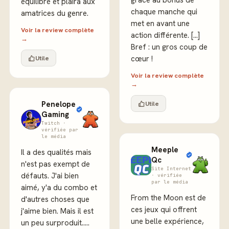
grâce au bonus de
équilibré et plaira aux
chaque manche qui
amatrices du genre.
met en avant une
Voir la review complète
action différente. [...]
→
Bref : un gros coup de
Utile
cœur !
Voir la review complète
→
Penelope
Utile
Gaming
Twitch ·
vérifiée par
le média
Meeple
Il a des qualités mais
Qc
n'est pas exempt de
Site Internet
défauts. J'ai bien
· vérifiée
par le média
aimé, y'a du combo et
From the Moon est de
d'autres choses que
ces jeux qui offrent
j'aime bien. Mais il est
une belle expérience,
un peu surproduit.....