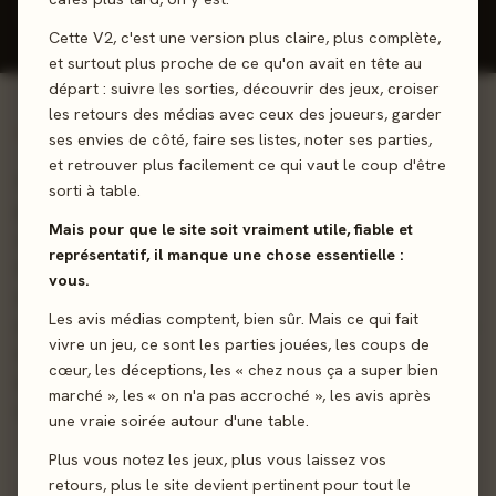
Donner mon avis
Cette V2, c'est une version plus claire, plus complète,
et surtout plus proche de ce qu'on avait en tête au
départ : suivre les sorties, découvrir des jeux, croiser
les retours des médias avec ceux des joueurs, garder
01 - LE JEU
ses envies de côté, faire ses listes, noter ses parties,
et retrouver plus facilement ce qui vaut le coup d'être
Plongez dans l'espace avec From the Moon, un bon gros
sorti à table.
jeu de gestion et stratégique qui plaira aux amateurs de
Mais pour que le site soit vraiment utile, fiable et
science-fiction ! On l'attend de pied ferme ! Dans From the
représentatif, il manque une chose essentielle :
Moon, les joueurs sont des représentants de factions
vous.
essayant d'accomplir des missions spatiales au départ de
Les avis médias comptent, bien sûr. Mais ce qui fait
notre Lune afin d'aider l'Humanité à survivre ailleurs dans la
vivre un jeu, ce sont les parties jouées, les coups de
Galaxie. En effet, le destin de la Terre est scellé et le
cœur, les déceptions, les « chez nous ça a super bien
temps presse ! Quelle faction sera la plus apte à diriger
marché », les « on n'a pas accroché », les avis après
l'avenir de notre race là-bas, très loin dans l'espace ?
une vraie soirée autour d'une table.
Plus vous notez les jeux, plus vous laissez vos
Exploration
Pose d’ouvriers
retours, plus le site devient pertinent pour tout le