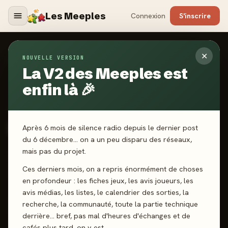
Les Meeples
Connexion
S'inscrire
✕
NOUVELLE VERSION
Jeux
/
From The Moon
La V2 des Meeples est
enfin là 🎉
2024
·
LA BOÎTE DE JEU
From The Moon
Après 6 mois de silence radio depuis le dernier post
du 6 décembre… on a un peu disparu des réseaux,
mais pas du projet.
1-4 joueurs
14 ans+
90 min
Exploration
Ces derniers mois, on a repris énormément de choses
Pose d’ouvriers
en profondeur : les fiches jeux, les avis joueurs, les
avis médias, les listes, le calendrier des sorties, la
recherche, la communauté, toute la partie technique
J'ai joué
Envie de jouer
Wishlist
derrière… bref, pas mal d'heures d'échanges et de
cafés plus tard, on y est.