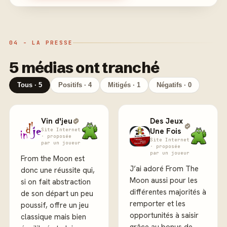
04 - LA PRESSE
5 médias ont tranché
Tous · 5
Positifs · 4
Mitigés · 1
Négatifs · 0
Vin d'jeu
Des Jeux
Site Internet
Une Fois
· proposée
Site Internet
par un joueur
· proposée
par un joueur
From the Moon est
J’ai adoré From The
donc une réussite qui,
Moon aussi pour les
si on fait abstraction
différentes majorités à
de son départ un peu
remporter et les
poussif, offre un jeu
opportunités à saisir
classique mais bien