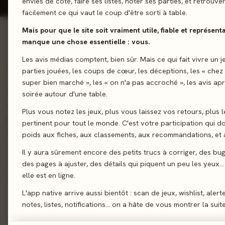
envies de côté, faire ses listes, noter ses parties, et retrouve
facilement ce qui vaut le coup d'être sorti à table.
Mais pour que le site soit vraiment utile, fiable et représentat
manque une chose essentielle : vous.
01 - LE JEU
Les avis médias comptent, bien sûr. Mais ce qui fait vivre un j
Jusqu'où irez-vous pour prendre la couronne...? Pour remporte
parties jouées, les coups de cœur, les déceptions, les « chez
faudra amasser le plus de rubis. Pour cela, commencez par r
super bien marché », les « on n'a pas accroché », les avis ap
mercenaires. Une fois le recrutement terminé, les mercenaire
soirée autour d'une table.
familles sont mélangés en une pioche commune dont les cart
Plus vous notez les jeux, plus vous laissez vos retours, plus l
une par une. Soyez malin, bluffez sur vos intentions et déjoue
pertinent pour tout le monde. C'est votre participation qui 
adversaires pour avoir le plus de rubis au bout de 4 tours !
poids aux fiches, aux classements, aux recommandations, et a
Il y aura sûrement encore des petits trucs à corriger, des bu
Bluff
Deckbuilding
des pages à ajuster, des détails qui piquent un peu les yeux… 
elle est en ligne.
Sortie
L'app native arrive aussi bientôt : scan de jeux, wishlist, alert
notes, listes, notifications… on a hâte de vous montrer la suite
Auteur
M