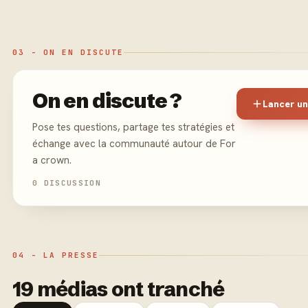
03 - ON EN DISCUTE
On en discute ?
Lancer un
Pose tes questions, partage tes stratégies et
échange avec la communauté autour de For
a crown.
0 DISCUSSION
04 - LA PRESSE
19 médias ont tranché