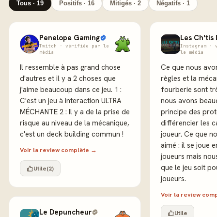
Tous · 19
Positifs · 16
Mitigés · 2
Négatifs · 1
Penelope Gaming
Les Ch'tis
Twitch · vérifiée par le
Instagram · 
média
le média
Il ressemble à pas grand chose
Ce que nous avon
d'autres et il y a 2 choses que
règles et la méc
j'aime beaucoup dans ce jeu. 1 :
fourberie sont tr
C'est un jeu à interaction ULTRA
nous avons beau
MÉCHANTE 2 : Il y a de la prise de
principe des pro
risque au niveau de la mécanique,
différencier les 
c'est un deck building commun !
joueur. Ce que n
aimé : il se joue e
Voir la review complète →
joueurs mais nou
que le jeu soit po
Utile
(2)
joueurs.
Voir la review com
Le Depuncheur
Utile