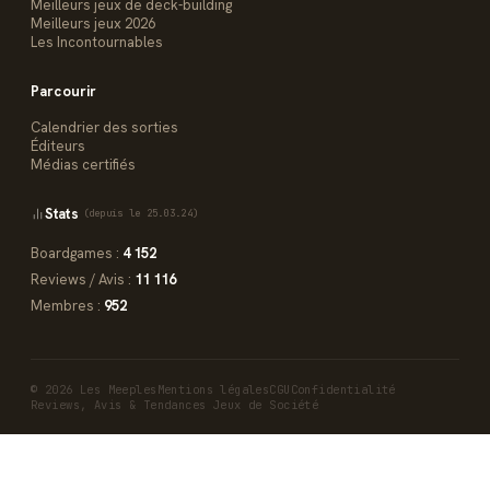
Meilleurs jeux de deck-building
Meilleurs jeux 2026
Les Incontournables
Parcourir
Calendrier des sorties
Éditeurs
Médias certifiés
Stats
(depuis le 25.03.24)
Boardgames :
4 152
Reviews / Avis :
11 116
Membres :
952
© 2026 Les Meeples
Mentions légales
CGU
Confidentialité
Reviews, Avis & Tendances Jeux de Société