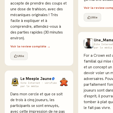
accepte de prendre des coups et
Voir la review com
une dose de trahison, avec des
mécaniques originales ! Très
Utile
facile à expliquer et à
comprendre, attendez-vous à
des parties rapides (30 minutes
environ).
Une_Mama
Site Interne
Voir la review complète →
par le média
For a Crown est u
Utile
familial qui mise 
et un concept un
devoir voler un
Le Meeple Jaune
adversaires. Pou
Site Internet · vérifiée
parfaitement fonc
par le média
joueurs sont dans
Dans mon cercle et que ce soit
d'esprit, il pourr
de trois à cinq joueurs, les
tomber à plat qu
participants se sont ennuyés,
le fait pas vivre.
avec cette impression de ne pas