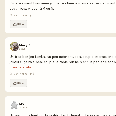
On a vraiment bien aimé y jouer en famille mais c'est évidemment t
vaut mieux y jouer à 4 ou 5.
🎲 Non renseigné
Utile
MaryOl
8 avr.
Un très bon jeu familal, un peu méchant, beaucoup d interactions e
joueurs...ça râle beaucoup a la table!!!on ne s ennuit pas et c est bi
Lire la suite
🎲 Non renseigné
Utile
MV
28 mars
Un bon je de fourbes, le matériel est chouette. Le jeu est assez s