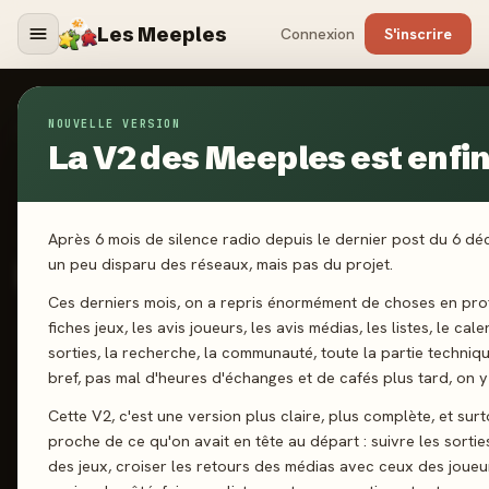
Les Meeples
Connexion
S'inscrire
NOUVELLE VERSION
Jeux
/
For a crown
La V2 des Meeples est enfin 
2025
Après 6 mois de silence radio depuis le dernier post du 6 d
·
REPOS PRODUCTION
For a crown
un peu disparu des réseaux, mais pas du projet.
Ces derniers mois, on a repris énormément de choses en prof
fiches jeux, les avis joueurs, les avis médias, les listes, le cal
3-5 joueurs
8 ans+
30 min
Bluff
Deckbuilding
sorties, la recherche, la communauté, toute la partie techniq
bref, pas mal d'heures d'échanges et de cafés plus tard, on y 
J'ai joué
Envie de jouer
Wishlist
Cette V2, c'est une version plus claire, plus complète, et surt
proche de ce qu'on avait en tête au départ : suivre les sortie
Donner mon avis
des jeux, croiser les retours des médias avec ceux des joueu