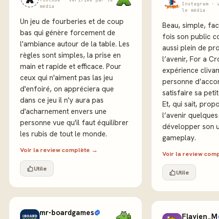
Instagram · 
média
le média
Un jeu de fourberies et de coup
Beau, simple, faci
bas qui génère forcement de
fois son public c
l'ambiance autour de la table. Les
aussi plein de p
règles sont simples, la prise en
l’avenir, For a C
main et rapide et efficace. Pour
expérience clivan
ceux qui n'aiment pas las jeu
personne d’accor
d'enfoiré, on appréciera que
satisfaire sa pet
dans ce jeu il n'y aura pas
Et, qui sait, pro
d'acharnement envers une
l’avenir quelques
personne vue qu'il faut équilibrer
développer son u
les rubis de tout le monde.
gameplay.
Voir la review complète →
Voir la review com
Utile
Utile
mr-boardgames
Flavien_M