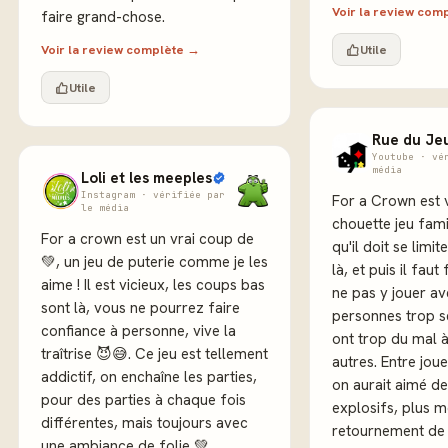
Voir la review com
faire grand-chose.
Voir la review complète →
Utile
Utile
Rue du Je
Youtube · vé
média
Loli et les meeples
Instagram · vérifiée par
For a Crown est 
le média
chouette jeu famil
For a crown est un vrai coup de
qu'il doit se limi
💚, un jeu de puterie comme je les
là, et puis il faut
aime ! Il est vicieux, les coups bas
ne pas y jouer a
sont là, vous ne pourrez faire
personnes trop s
confiance à personne, vive la
ont trop du mal à
traîtrise 😈😅. Ce jeu est tellement
autres. Entre joueurs confirmés,
addictif, on enchaîne les parties,
on aurait aimé de
pour des parties à chaque fois
explosifs, plus m
différentes, mais toujours avec
retournement de s
une ambiance de folie 💚.