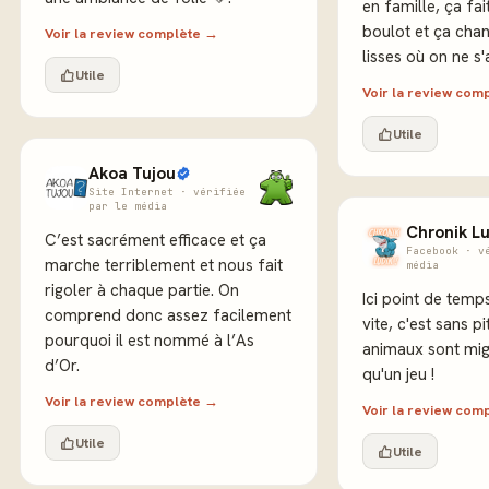
en famille, ça fai
boulot et ça cha
Voir la review complète →
lisses où on ne s
Utile
Voir la review com
Utile
Akoa Tujou
Site Internet · vérifiée
par le média
Chronik Lu
C’est sacrément efficace et ça
Facebook · v
marche terriblement et nous fait
média
rigoler à chaque partie. On
Ici point de temp
comprend donc assez facilement
vite, c'est sans pi
pourquoi il est nommé à l’As
animaux sont mig
d’Or.
qu'un jeu !
Voir la review complète →
Voir la review com
Utile
Utile