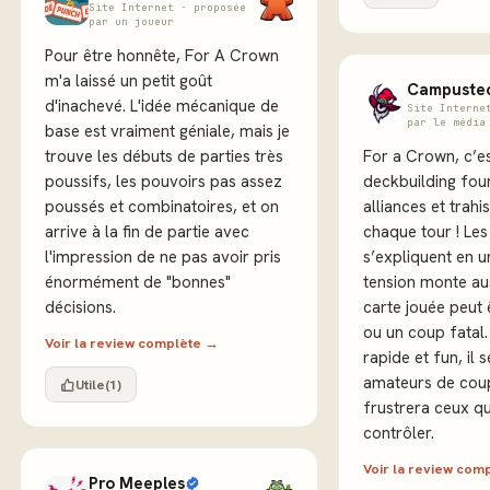
Site Internet · proposée
par un joueur
Pour être honnête, For A Crown
m'a laissé un petit goût
Campuste
d'inachevé. L'idée mécanique de
Site Interne
par le média
base est vraiment géniale, mais je
trouve les débuts de parties très
For a Crown, c’e
poussifs, les pouvoirs pas assez
deckbuilding four
poussés et combinatoires, et on
alliances et trah
arrive à la fin de partie avec
chaque tour ! Les
l'impression de ne pas avoir pris
s’expliquent en un
énormément de "bonnes"
tension monte aus
décisions.
carte jouée peut
ou un coup fatal. 
Voir la review complète →
rapide et fun, il 
amateurs de cou
Utile
(1)
frustrera ceux qu
contrôler.
Voir la review com
Pro Meeples