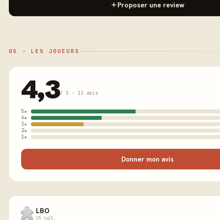
Proposer une review
05 - LES JOUEURS
4,3
/ 5 · 13 avis
5★
4★
3★
2★
1★
Donner mon avis
LBO
15 juil.