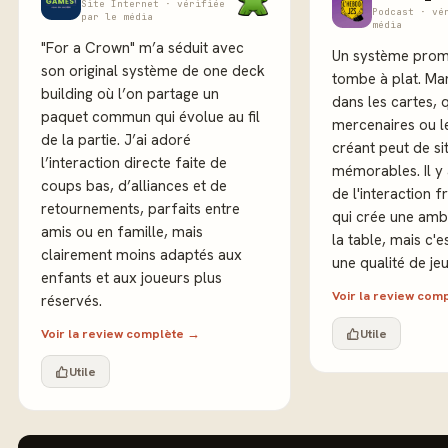
Site Internet · vérifiée
Podcast · vé
par le média
média
"For a Crown" m’a séduit avec
Un système prome
son original système de one deck
tombe à plat. Man
building où l’on partage un
dans les cartes, q
paquet commun qui évolue au fil
mercenaires ou l
de la partie. J’ai adoré
créant peut de si
l’interaction directe faite de
mémorables. Il y
coups bas, d’alliances et de
de l'interaction f
retournements, parfaits entre
qui crée une amb
amis ou en famille, mais
la table, mais c'e
clairement moins adaptés aux
une qualité de jeu
enfants et aux joueurs plus
Voir la review com
réservés.
Voir la review complète →
Utile
Utile