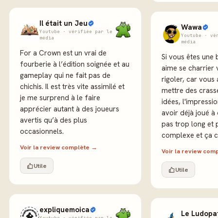
Il était un Jeu
Wawa
Youtube · vérifiée par le
Youtube · vé
média
média
For a Crown est un vrai de
Si vous êtes une 
fourberie à l’édition soignée et au
aime se charrier 
gameplay qui ne fait pas de
rigoler, car vous
chichis. Il est très vite assimilé et
mettre des crass
je me surprend à le faire
idées, l'impressi
apprécier autant à des joueurs
avoir déjà joué à 
avertis qu’à des plus
pas trop long et 
occasionnels.
complexe et ça c'
Voir la review complète →
Voir la review com
Utile
Utile
expliquemoica
Le Ludopa
Youtube · vérifiée par le