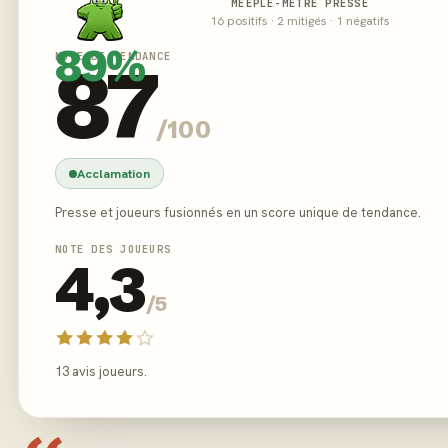
MEEPLE-MÈTRE PRESSE
16 positifs · 2 mitigés · 1 négatifs
89%
NOTE DE TENDANCE
87
/100
Acclamation
Presse et joueurs fusionnés en un score unique de tendance.
NOTE DES JOUEURS
4,3
/5
13 avis joueurs.