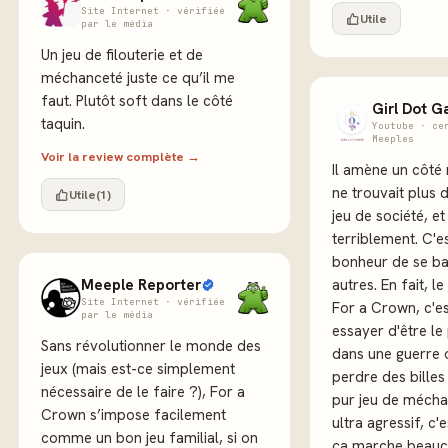
Site Internet · vérifiée
Utile
par le média
Un jeu de filouterie et de
méchanceté juste ce qu’il me
faut. Plutôt soft dans le côté
Girl Dot 
taquin.
Youtube · ce
Meeples
Voir la review complète →
Il amène un côté
ne trouvait plus 
Utile
(1)
jeu de société, e
terriblement. C'e
bonheur de se ba
Meeple Reporter
autres. En fait, l
Site Internet · vérifiée
For a Crown, c'es
par le média
essayer d'être le 
Sans révolutionner le monde des
dans une guerre 
jeux (mais est-ce simplement
perdre des billes
nécessaire de le faire ?), For a
pur jeu de mécha
Crown s’impose facilement
ultra agressif, c'e
comme un bon jeu familial, si on
ça marche beauco