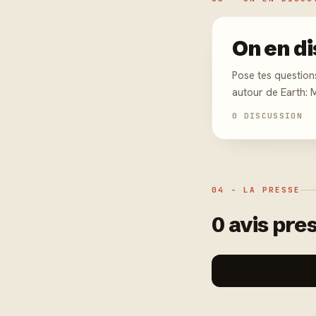
On en di
Pose tes question
autour de Earth: 
0 DISCUSSION
04 - LA PRESSE
0 avis pres