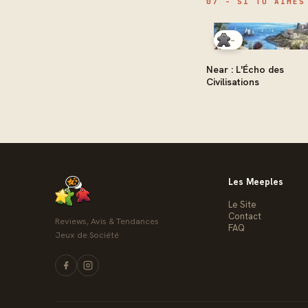
07 - SI TU AIMES
-
Near : L'Écho des
Civilisations
Les Meeples
Le Site
Contact
Reviews, Avis & Tendances
FAQ
Jeux de Société