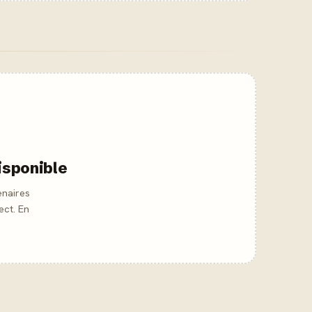
isponible
enaires
ect. En