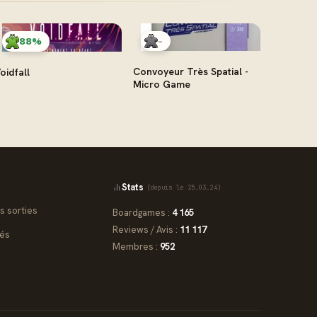
-
88%
Convoyeur Très Spatial -
oidfall
Micro Game
Stats
(depuis le 25.03.24)
s sorties
Boardgames :
4 165
Reviews / Avis :
11 117
iés
Membres :
952