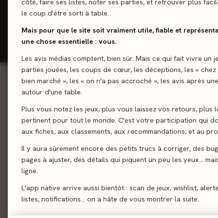
1-5 joueurs
côté, faire ses listes, noter ses parties, et retrouver plus fac
le coup d'être sorti à table.
Mais pour que le site soit vraiment utile, fiable et représent
J'ai jo
une chose essentielle : vous.
Les avis médias comptent, bien sûr. Mais ce qui fait vivre un j
parties jouées, les coups de cœur, les déceptions, les « chez
bien marché », les « on n'a pas accroché », les avis après une
01 - LE JEU
autour d'une table.
Le jeu
01
Plus vous notez les jeux, plus vous laissez vos retours, plus l
Quand la nature devie
Le verdict
02
pertinent pour tout le monde. C'est votre participation qui 
pour perturber vos ad
On en discute
aux fiches, aux classements, aux recommandations, et au proj
03
la cible choisie et 
La presse
Il y aura sûrement encore des petits trucs à corriger, des bu
bouleversera ses pla
04
pages à ajuster, des détails qui piquent un peu les yeux… mais 
Les joueurs
05
ligne.
Gestion de ressources
Acheter
06
L'app native arrive aussi bientôt : scan de jeux, wishlist, alert
listes, notifications… on a hâte de vous montrer la suite.
Similaires
07