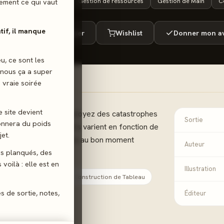
14 ans+
60 min
Gestion de ressources
Gestion de Main
C
ilement ce qui vaut
atif, il manque
ué
Envie de jouer
Wishlist
Donner mon av
eu, ce sont les
 nous ça a super
 vraie soirée
e site devient
nt incontrôlable... Déployez des catastrophes
Sortie
donnera du poids
versaires. Leurs effets varient en fonction de
et.
une catastrophe déployée au bon moment
Auteur
gs planqués, des
ns.
voilà : elle est en
Illustration
Gestion de Main
Construction de Tableau
es de sortie, notes,
Éditeur