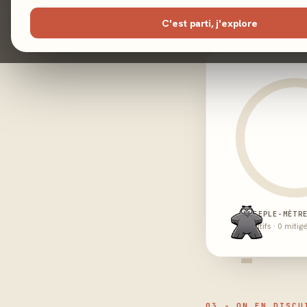
C'est parti, j'explore
02 - LE VERDICT
MEEPLE-MÈTR
0 positifs · 0 mitig
-
03 - ON EN DISCU