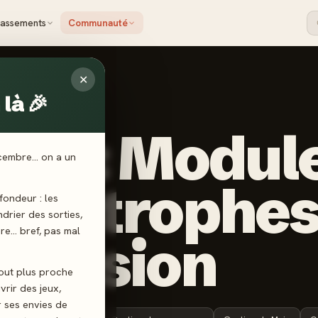
lassements
Communauté
✕
là 🎉
 DUCK GAMES
rth: Modul
écembre… on a un
tastrophes
ondeur : les
endrier des sorties,
ère… bref, pas mal
tension
tout plus proche
vrir des jeux,
r ses envies de