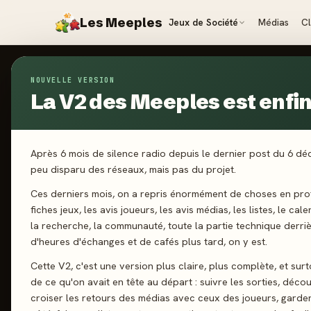
Les Meeples
Jeux de Société
Médias
C
NOUVELLE VERSION
Jeux
/
Earth: Module Catastrophes - Extension
La V2 des Meeples est enfin 
2026
·
LUCKY
Ea
Après 6 mois de silence radio depuis le dernier post du 6 d
peu disparu des réseaux, mais pas du projet.
Ca
Ces derniers mois, on a repris énormément de choses en prof
fiches jeux, les avis joueurs, les avis médias, les listes, le cal
la recherche, la communauté, toute la partie technique derri
Ex
d'heures d'échanges et de cafés plus tard, on y est.
Cette V2, c'est une version plus claire, plus complète, et sur
de ce qu'on avait en tête au départ : suivre les sorties, décou
croiser les retours des médias avec ceux des joueurs, garde