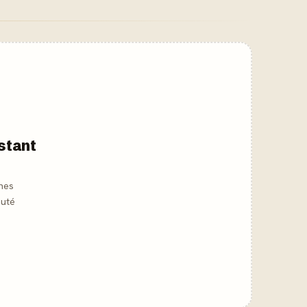
nstant
hes
auté