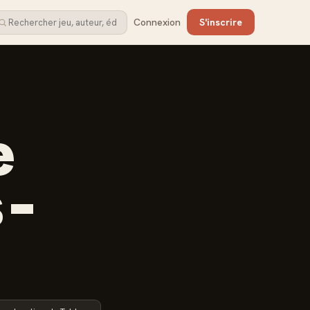
Connexion
S'inscrire
e
 -