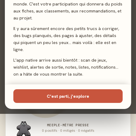
monde. C'est votre participation qui donnera du poids
aux fiches, aux classements, aux recommandations, et
Éditeur
Dujardin
au projet.
Il y aura sûrement encore des petits trucs à corriger,
des bugs planqués, des pages à ajuster, des détails
02 - LE VERDICT
qui piquent un peu les yeux… mais voilà : elle est en
ligne.
L'app native arrive aussi bientôt : scan de jeux,
wishlist, alertes de sortie, notes, listes, notifications…
on a hâte de vous montrer la suite.
C'est parti, j'explore
MEEPLE-MÈTRE PRESSE
0 positifs · 0 mitigés · 0 négatifs