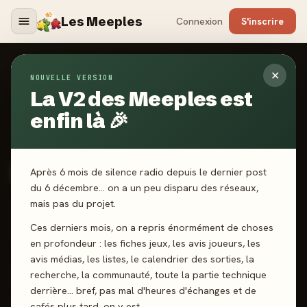
Les Meeples
Connexion
S'inscrire
✕
NOUVELLE VERSION
Jeux
/
Dystopia
La V2 des Meeples est
enfin là 🎉
2022
·
DUJARDIN
Dystopia
Après 6 mois de silence radio depuis le dernier post
du 6 décembre… on a un peu disparu des réseaux,
mais pas du projet.
2-8 joueurs
12 ans+
20 min
Déduction
Stratégie
Ces derniers mois, on a repris énormément de choses
Mémoire
Observation
en profondeur : les fiches jeux, les avis joueurs, les
avis médias, les listes, le calendrier des sorties, la
recherche, la communauté, toute la partie technique
J'ai joué
Envie de jouer
Wishlist
derrière… bref, pas mal d'heures d'échanges et de
cafés plus tard, on y est.