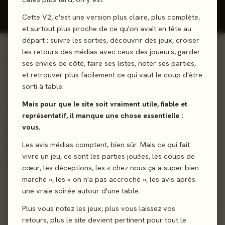
Donner mon avis
Cette V2, c'est une version plus claire, plus complète,
et surtout plus proche de ce qu'on avait en tête au
départ : suivre les sorties, découvrir des jeux, croiser
les retours des médias avec ceux des joueurs, garder
01 - LE JEU
ses envies de côté, faire ses listes, noter ses parties,
et retrouver plus facilement ce qui vaut le coup d'être
Serez-vous le sauveur de l'humanité ? Dans Dystopia,
sorti à table.
zombies, tsunamis, virus, explosions atomiques menacent
Mais pour que le site soit vraiment utile, fiable et
tous les continents. Qui parmi vous, réussira à éliminer le
représentatif, il manque une chose essentielle :
plus de dangers possibles de son continent pour sauver
vous.
l'humanité ? Observation, mémorisation, déduction, ruse et
Les avis médias comptent, bien sûr. Mais ce qui fait
stratégie seront vos meilleures alliées pour remporter la
vivre un jeu, ce sont les parties jouées, les coups de
partie.
cœur, les déceptions, les « chez nous ça a super bien
marché », les « on n'a pas accroché », les avis après
Déduction
Stratégie
Mémoire
Observation
une vraie soirée autour d'une table.
Plus vous notez les jeux, plus vous laissez vos
retours, plus le site devient pertinent pour tout le
Sortie
30 décembre 2022