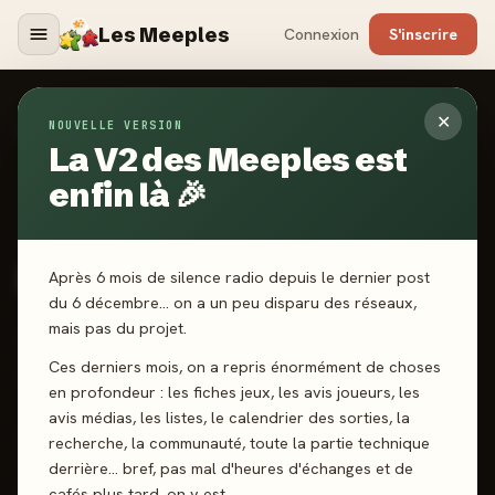
Les Meeples
Connexion
S'inscrire
✕
NOUVELLE VERSION
Jeux
/
Dragons of Etchinstone
La V2 des Meeples est
enfin là 🎉
2026
·
LUCKY DUCK GAMES
Dragons of Etchinstone
Après 6 mois de silence radio depuis le dernier post
du 6 décembre… on a un peu disparu des réseaux,
mais pas du projet.
1 joueurs
14 ans+
30 min
Deckbuilding
Narratif
Ces derniers mois, on a repris énormément de choses
Gestion de Main
en profondeur : les fiches jeux, les avis joueurs, les
avis médias, les listes, le calendrier des sorties, la
recherche, la communauté, toute la partie technique
J'ai joué
Envie de jouer
Wishlist
derrière… bref, pas mal d'heures d'échanges et de
cafés plus tard, on y est.