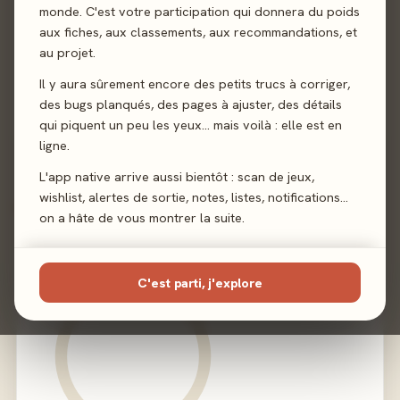
monde. C'est votre participation qui donnera du poids
aux fiches, aux classements, aux recommandations, et
Auteur
Joe Klipfel
au projet.
Illustration
Bree Lindsoe
·
Federico Pompili
Il y aura sûrement encore des petits trucs à corriger,
des bugs planqués, des pages à ajuster, des détails
Éditeur
Lucky Duck Games
qui piquent un peu les yeux… mais voilà : elle est en
ligne.
L'app native arrive aussi bientôt : scan de jeux,
wishlist, alertes de sortie, notes, listes, notifications…
02 - LE VERDICT
on a hâte de vous montrer la suite.
C'est parti, j'explore