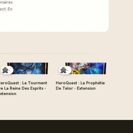
enaires
ect. En
-
-
eroQuest : Le Tourment
HeroQuest : La Prophétie
e La Reine Des Esprits -
De Telor - Extension
xtension