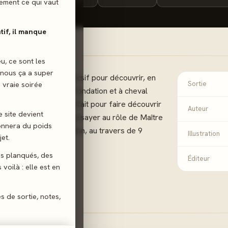
ilement ce qui vaut
atif, il manque
eu, ce sont les
 nous ça a super
eu coopératif et immersif pour découvrir, en
 vraie soirée
Sortie
jeu de rôle ! Critical Fondation et à cheval
é et le jeu de rôle, parfait pour faire découvrir
Auteur
e site devient
joueurs et pour vous essayer au rôle de Maître
donnera du poids
la Saison 2 de Fondation, au travers de 9
Illustration
et.
souffle.
gs planqués, des
Éditeur
voilà : elle est en
es de sortie, notes,