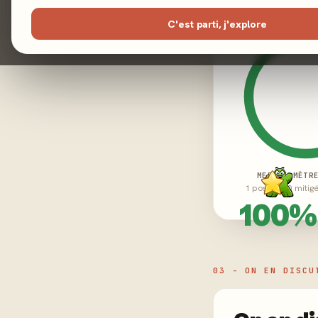
C'est parti, j'explore
MEEPLE-MÈTR
1 positifs · 0 mitig
100%
03 - ON EN DISCU