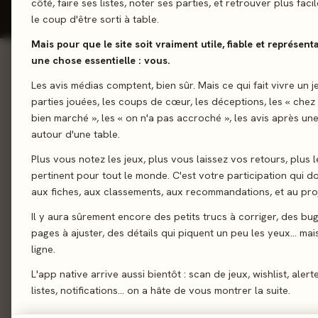
côté, faire ses listes, noter ses parties, et retrouver plus fac
le coup d'être sorti à table.
Mais pour que le site soit vraiment utile, fiable et représent
une chose essentielle : vous.
01 - LE JEU
Les avis médias comptent, bien sûr. Mais ce qui fait vivre un j
Le jeu
01
parties jouées, les coups de cœur, les déceptions, les « chez
Deuxième saison du j
Le verdict
02
bien marché », les « on n'a pas accroché », les avis après une
étant accompagné, le 
autour d'une table.
On en discute
03
entre le jeu de sociét
Plus vous notez les jeux, plus vous laissez vos retours, plus l
La presse
ce type de jeu à vos 
04
pertinent pour tout le monde. C'est votre participation qui 
du jeu. Plongez dans 
Les joueurs
05
aux fiches, aux classements, aux recommandations, et au proj
épisodes à couper le 
Acheter
06
Il y aura sûrement encore des petits trucs à corriger, des bu
pages à ajuster, des détails qui piquent un peu les yeux… mais 
Jeu de rôles
Similaires
07
ligne.
L'app native arrive aussi bientôt : scan de jeux, wishlist, alert
listes, notifications… on a hâte de vous montrer la suite.
02 - LE VERDICT