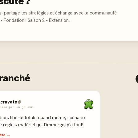
scute ?
s, partage tes stratégies et échange avec la communauté
 - Fondation : Saison 2 - Extension.
tranché
 cravate
osée par un joueur
ation, liberté totale quand même, scénario
de règles, matériel qui t'immerge, y'a tout!
lète →