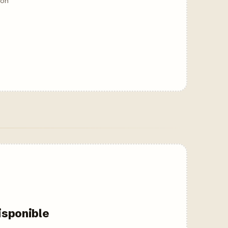
son
isponible