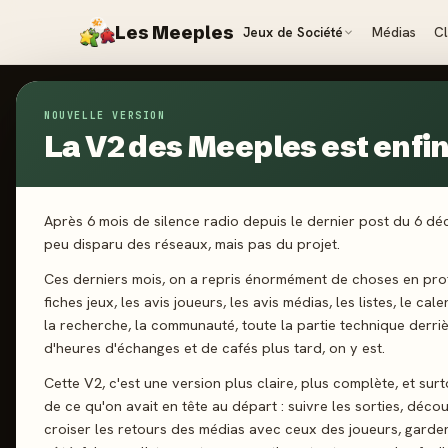
Les Meeples
Jeux de Société
Médias
C
NOUVELLE VERSION
Jeux
/
Critical - Fondation : Saison 2 - Extensi
La V2 des Meeples est enfin 
2024
·
GIGAM
Cr
Après 6 mois de silence radio depuis le dernier post du 6 d
peu disparu des réseaux, mais pas du projet.
Sa
Ces derniers mois, on a repris énormément de choses en prof
fiches jeux, les avis joueurs, les avis médias, les listes, le cal
la recherche, la communauté, toute la partie technique derri
d'heures d'échanges et de cafés plus tard, on y est.
2-5 joueurs
Cette V2, c'est une version plus claire, plus complète, et sur
de ce qu'on avait en tête au départ : suivre les sorties, décou
croiser les retours des médias avec ceux des joueurs, garde
J'ai jo