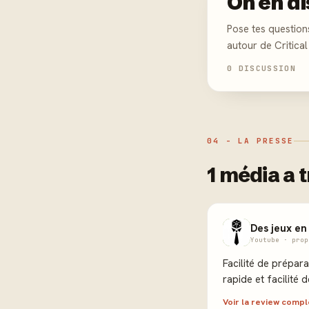
On en di
Pose tes question
autour de Critical
0 DISCUSSION
04 - LA PRESSE
1 média a 
Des jeux en
Youtube · prop
Facilité de prépar
rapide et facilité 
Voir la review comp