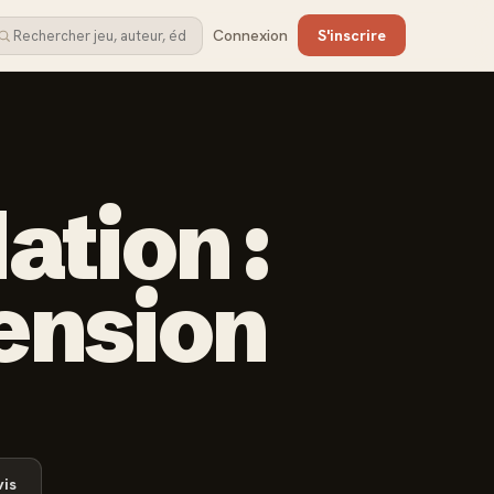
Connexion
S'inscrire
ation :
tension
is