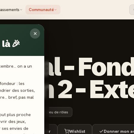
lassements
Communauté
✕
on
là 🎉
IC
itical - Fond
écembre… on a un
ison 2 - Ex
ondeur : les
endrier des sorties,
ère… bref, pas mal
14 ans+
30 min
Jeu de rôles
tout plus proche
vrir des jeux,
r ses envies de
ué
Envie de jouer
Wishlist
Donner mon av