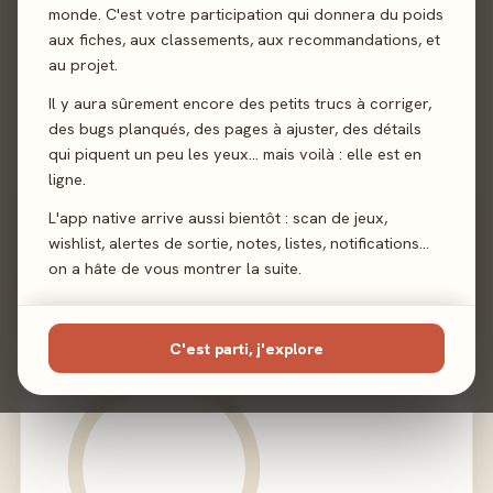
monde. C'est votre participation qui donnera du poids
Sortie
3 juillet 2026
aux fiches, aux classements, aux recommandations, et
au projet.
Auteur
The Family Games
Il y aura sûrement encore des petits trucs à corriger,
Illustration
Charlotte Faucon
des bugs planqués, des pages à ajuster, des détails
qui piquent un peu les yeux… mais voilà : elle est en
ligne.
Éditeur
Yaqua Studio
L'app native arrive aussi bientôt : scan de jeux,
wishlist, alertes de sortie, notes, listes, notifications…
on a hâte de vous montrer la suite.
02 - LE VERDICT
C'est parti, j'explore