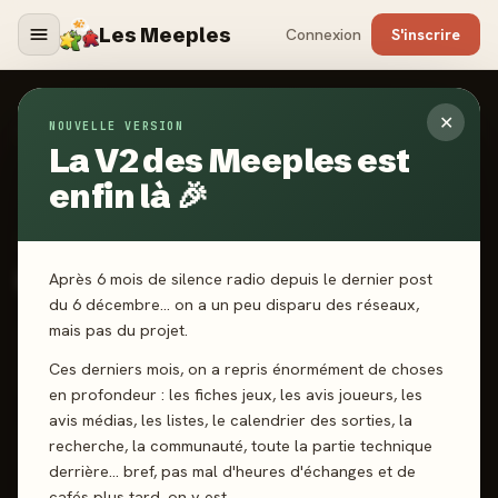
Les Meeples
Connexion
S'inscrire
✕
NOUVELLE VERSION
Jeux
/
Crack Rimes
La V2 des Meeples est
enfin là 🎉
2026
·
YAQUA STUDIO
Crack Rimes
Après 6 mois de silence radio depuis le dernier post
du 6 décembre… on a un peu disparu des réseaux,
mais pas du projet.
2-8 joueurs
10 ans+
30 min
Cartes
Ces derniers mois, on a repris énormément de choses
Communication
en profondeur : les fiches jeux, les avis joueurs, les
avis médias, les listes, le calendrier des sorties, la
recherche, la communauté, toute la partie technique
J'ai joué
Envie de jouer
Wishlist
derrière… bref, pas mal d'heures d'échanges et de
cafés plus tard, on y est.