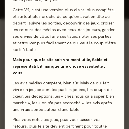
Donner mon avis
Cette V2, c'est une version plus claire, plus complète,
et surtout plus proche de ce qu'on avait en tête au
départ : suivre les sorties, découvrir des jeux, croiser
les retours des médias avec ceux des joueurs, garder
01 - LE JEU
ses envies de côté, faire ses listes, noter ses parties,
et retrouver plus facilement ce qui vaut le coup d'être
Un petit bac qui commence par la fin, explosif, mais qui se
sorti à table.
termine toujours bien! Avec Crack Rimes, vous allez faire
Mais pour que le site soit vraiment utile, fiable et
rimer “jeu de société” avec “recommencer” ! Dans ce jeu
représentatif, il manque une chose essentielle :
de mots, vous jouez au petit bac… mais à l’envers : une liste
vous.
de thèmes est dévoilée et vous devez trouver un mot qui
Les avis médias comptent, bien sûr. Mais ce qui fait
se termine par le son imposé. Faites travailler votre
vivre un jeu, ce sont les parties jouées, les coups de
imagination le plus vite possible pour trouver les meilleures
cœur, les déceptions, les « chez nous ça a super bien
rimes et remporter la partie.
marché », les « on n'a pas accroché », les avis après
une vraie soirée autour d'une table.
Cartes
Communication
Plus vous notez les jeux, plus vous laissez vos
retours, plus le site devient pertinent pour tout le