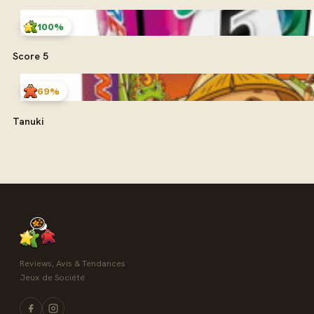
100%
Score 5
69%
Tanuki
Reviews, Avis & Tendances
Jeux de Société