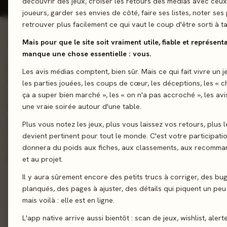
découvrir des jeux, croiser les retours des médias avec ceu
joueurs, garder ses envies de côté, faire ses listes, noter ses 
retrouver plus facilement ce qui vaut le coup d'être sorti à ta
Mais pour que le site soit vraiment utile, fiable et représentat
01 - LE JEU
manque une chose essentielle : vous.
Ce soir, un banquet est organisé par la reine et tout le monde
Les avis médias comptent, bien sûr. Mais ce qui fait vivre un j
sous son meilleur jour! Dans Courtisans , vous recevez et joue
les parties jouées, les coups de cœur, les déceptions, les « 
chacun de vos tours. L'une d'elles se joue à la table de la Rein
ça a super bien marché », les « on n'a pas accroché », les av
l'influence d'une famille que soit positivement ou négativemen
une vraie soirée autour d'une table.
autres cartes se jouent dans votre domaine et dans celui d'un 
Plus vous notez les jeux, plus vous laissez vos retours, plus l
rapportent des points positifs ou négatifs, selon le statut de le
devient pertinent pour tout le monde. C'est votre participati
de partie. Choisissez au mieux où placer vos 3 cartes si vous v
donnera du poids aux fiches, aux classements, aux recomma
le plus de points et remporter la partie !
et au projet.
Il y aura sûrement encore des petits trucs à corriger, des bu
Cartes
planqués, des pages à ajuster, des détails qui piquent un peu
mais voilà : elle est en ligne.
L'app native arrive aussi bientôt : scan de jeux, wishlist, alert
Sortie