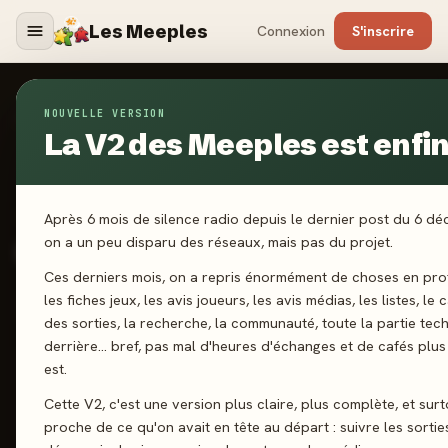
Les Meeples
Connexion
S'inscrire
NOUVELLE VERSION
Jeux
/
Courtisans
La V2 des Meeples est enfin 
2024
Après 6 mois de silence radio depuis le dernier post du 6 d
·
CATCH UP GAMES
Courtisans
on a un peu disparu des réseaux, mais pas du projet.
Ces derniers mois, on a repris énormément de choses en pro
les fiches jeux, les avis joueurs, les avis médias, les listes, le 
2-5 joueurs
8 ans+
20 min
Cartes
des sorties, la recherche, la communauté, toute la partie tec
derrière… bref, pas mal d'heures d'échanges et de cafés plus 
est.
J'ai joué
Envie de jouer
Wishlist
Cette V2, c'est une version plus claire, plus complète, et surt
Donner mon avis
proche de ce qu'on avait en tête au départ : suivre les sortie