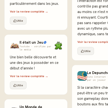
l'interaction est fo
particulièrement dans les jeux.
contrôle pas gran
Voir la review complète →
au moins ce n'est n
ni ennuyant. Courti
Utile
pas sans rappeler 
avec un rythme pl
dynamique, sans t
Voir la review comp
Il était un Jeu
Youtube · vérifiée par
le média
Utile
Une bien belle découverte et
une des jeux à posséder en ce
début d’année !
Le Depunch
Voir la review complète →
Site Internet 
par un joueur
Utile
Si la caractère cha
peut-être un peu t
son gameplay don
boutons aux fins ta
Un Monde de