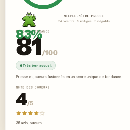
MEEPLE-MÈTRE PRESSE
24 positifs · 5 mitigés · 3 négatifs
83%
NOTE DE TENDANCE
81
/100
Très bon accueil
Presse et joueurs fusionnés en un score unique de tendance.
NOTE DES JOUEURS
4
/5
35 avis joueurs.