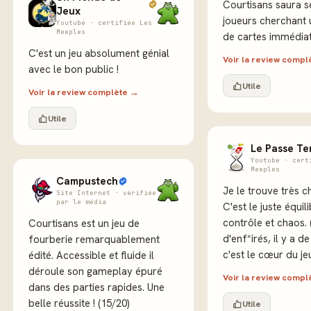
Courtisans saura s
Jeux
joueurs cherchant u
Youtube · certifiée Les
Meeples
de cartes immédia
C'est un jeu absolument génial
Voir la review comp
avec le bon public !
Utile
Voir la review complète →
Utile
Le Passe T
Youtube · cert
Meeples
Campustech
Je le trouve très c
Site Internet · vérifiée
par le média
C'est le juste équil
contrôle et chaos.
Courtisans est un jeu de
d'enf*irés, il y a de
fourberie remarquablement
c'est le cœur du je
édité. Accessible et fluide il
déroule son gameplay épuré
Voir la review comp
dans des parties rapides. Une
belle réussite ! (15/20)
Utile