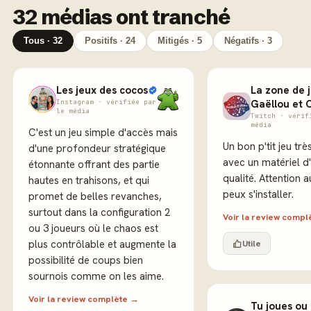
32 médias ont tranché
Tous · 32
Positifs · 24
Mitigés · 5
Négatifs · 3
Les jeux des cocos
La zone de 
Instagram · vérifiée par
Gaëllou et 
le média
Twitch · vérif
média
C'est un jeu simple d'accès mais
Un bon p'tit jeu tr
d'une profondeur stratégique
avec un matériel d
étonnante offrant des partie
qualité. Attention 
hautes en trahisons, et qui
peux s'installer.
promet de belles revanches,
surtout dans la configuration 2
Voir la review comp
ou 3 joueurs où le chaos est
plus contrôlable et augmente la
Utile
possibilité de coups bien
sournois comme on les aime.
Voir la review complète →
Tu joues ou