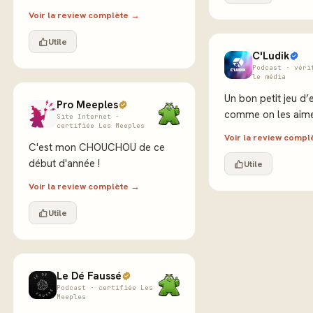
Voir la review complète →
Utile
C'Ludik
Podcast · véri
le média
Un bon petit jeu d’
Pro Meeples
comme on les aime
Site Internet ·
certifiée Les Meeples
Voir la review comp
C'est mon CHOUCHOU de ce
début d'année !
Utile
Voir la review complète →
Utile
Le Dé Faussé
Podcast · certifiée Les
Meeples