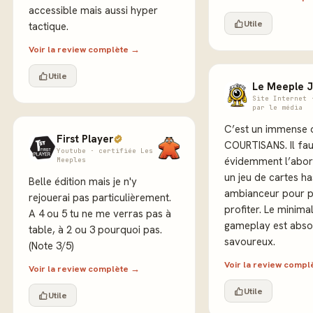
accessible mais aussi hyper
Utile
tactique.
Voir la review complète →
Utile
Le Meeple 
Site Internet 
par le média
C’est un immense 
First Player
COURTISANS. Il fau
Youtube · certifiée Les
évidemment l’abo
Meeples
un jeu de cartes h
Belle édition mais je n'y
ambianceur pour p
rejouerai pas particulièrement.
profiter. Le minima
A 4 ou 5 tu ne me verras pas à
gameplay est abs
table, à 2 ou 3 pourquoi pas.
savoureux.
(Note 3/5)
Voir la review comp
Voir la review complète →
Utile
Utile