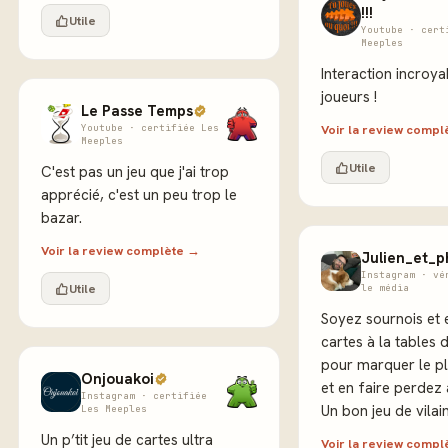
!!!
Utile
Youtube · cert
Meeples
Interaction incroya
joueurs !
Le Passe Temps
Youtube · certifiée Les
Voir la review comp
Meeples
Utile
C'est pas un jeu que j'ai trop
apprécié, c'est un peu trop le
bazar.
Voir la review complète →
Julien_et_p
Instagram · vé
Utile
le média
Soyez sournois et
cartes à la tables d
pour marquer le pl
Onjouakoi
et en faire perdez 
Instagram · certifiée
Un bon jeu de vilai
Les Meeples
Un p’tit jeu de cartes ultra
Voir la review comp