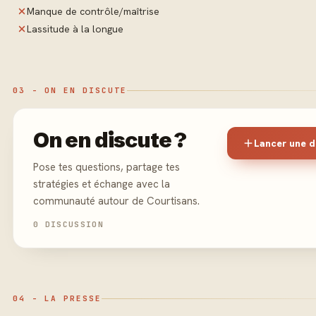
Manque de contrôle/maîtrise
Lassitude à la longue
03 - ON EN DISCUTE
On en discute ?
Lancer une d
Pose tes questions, partage tes
stratégies et échange avec la
communauté autour de Courtisans.
0 DISCUSSION
04 - LA PRESSE