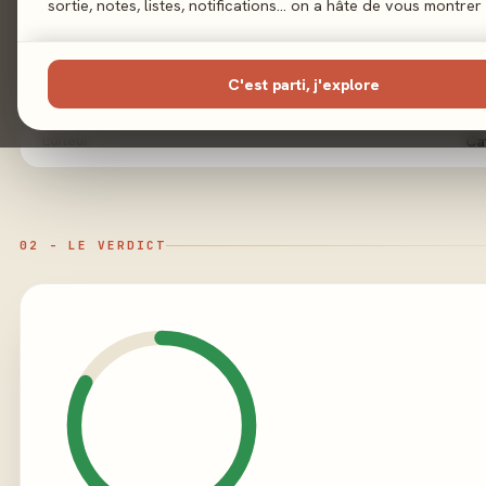
sortie, notes, listes, notifications… on a hâte de vous montrer 
Auteur
Anthony Perone
·
Roma
C'est parti, j'explore
Illustration
Noë
Éditeur
Ca
02 - LE VERDICT