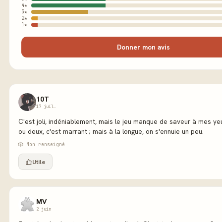
4★
3★
2★
1★
Donner mon avis
10T
17 juil.
C'est joli, indéniablement, mais le jeu manque de saveur à mes ye
ou deux, c'est marrant ; mais à la longue, on s'ennuie un peu.
🎲 Non renseigné
Utile
MV
2 juin