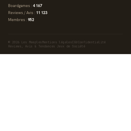
Boardgames :
4 167
Reviews / Avis :
11 123
Membres :
952
© 2026 Les Meeples
Mentions légales
CGU
Confidentialité
Reviews, Avis & Tendances Jeux de Société