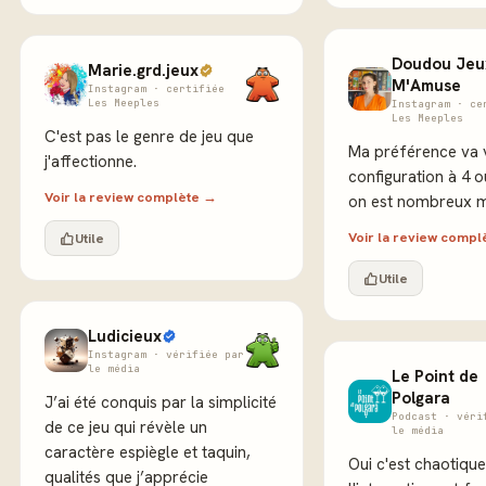
Doudou Jeu
Marie.grd.jeux
M'Amuse
Instagram · certifiée
Les Meeples
Instagram · ce
Les Meeples
C'est pas le genre de jeu que
Ma préférence va v
j'affectionne.
configuration à 4 o
Voir la review complète →
on est nombreux mi
Voir la review comp
Utile
Utile
Ludicieux
Instagram · vérifiée par
le média
Le Point de
Polgara
J’ai été conquis par la simplicité
Podcast · véri
de ce jeu qui révèle un
le média
caractère espiègle et taquin,
Oui c'est chaotique
qualités que j’apprécie