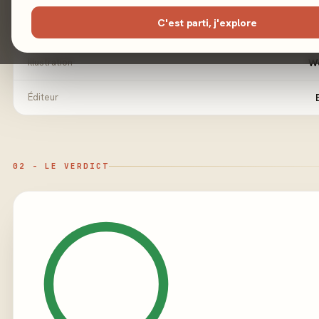
C'est parti, j'explore
Auteur
Illustration
W
Éditeur
02 - LE VERDICT