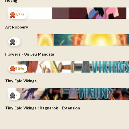
Huang
67%
Art Robbery
-
Flowers - Un Jeu Mandala
50%
Tiny Epic Vikings
-
Tiny Epic Vikings : Ragnarok - Extension