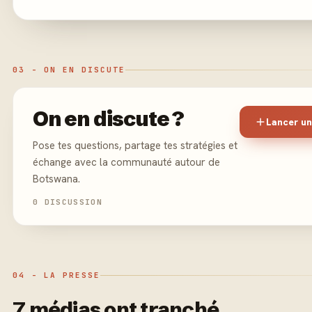
03 - ON EN DISCUTE
On en discute ?
Lancer un
Pose tes questions, partage tes stratégies et
échange avec la communauté autour de
Botswana.
0 DISCUSSION
04 - LA PRESSE
7 médias ont tranché