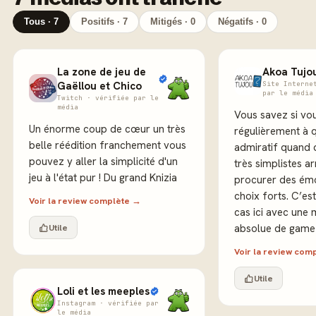
Tous · 7
Positifs · 7
Mitigés · 0
Négatifs · 0
La zone de jeu de
Akoa Tujo
Gaëllou et Chico
Site Interne
par le média
Twitch · vérifiée par le
média
Vous savez si vou
Un énorme coup de cœur un très
régulièrement à q
belle réédition franchement vous
admiratif quand 
pouvez y aller la simplicité d'un
très simplistes ar
jeu à l'état pur ! Du grand Knizia
procurer des émo
choix forts. C’es
Voir la review complète →
cas ici avec une 
Utile
absolue de game 
Voir la review com
Utile
Loli et les meeples
Instagram · vérifiée par
le média