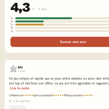
4,3
/ 5 · 8 avis
5★
4★
3★
2★
1★
Donner mon avis
MV
4 août
Un jeu simple et rapide qui se joue entre adultes ou avec des enfa
est top et fait bien son office. Le jeu est très agréable et rageant p
Lire la suite
🎲
Matériel
🧩
Accessibilité
🔁
Rejouabilité
🎲 6-10 parties