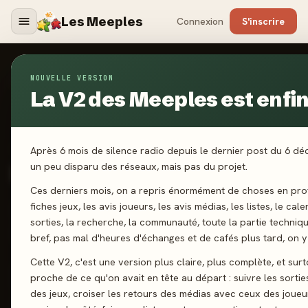
Les Meeples
Connexion
S'inscrire
NOUVELLE VERSION
Jeux
/
Botswana
La V2 des Meeples est enfin 
2026
Après 6 mois de silence radio depuis le dernier post du 6 d
·
BLACKROCK GAMES
Botswana
un peu disparu des réseaux, mais pas du projet.
Ces derniers mois, on a repris énormément de choses en prof
fiches jeux, les avis joueurs, les avis médias, les listes, le cal
2-5 joueurs
7 ans+
30 min
Majorité
sorties, la recherche, la communauté, toute la partie techniq
Prise de risques
Gestion de Main
bref, pas mal d'heures d'échanges et de cafés plus tard, on y 
Cette V2, c'est une version plus claire, plus complète, et surt
proche de ce qu'on avait en tête au départ : suivre les sortie
J'ai joué
Envie de jouer
Wishlist
des jeux, croiser les retours des médias avec ceux des joueu