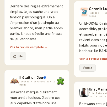
Derrière des règles extrêmement
Chronik Lu
simples, le jeu cache une vraie
Facebook · v
média
tension psychologique. On a
l’impression d’un jeu simple au
Un ENORME Knizia
premier abord, mais partie après
accessible, profo
partie, il nous dévoile une finesse
et superbement é
de jeu étonnante.
revient dans ses
habits pour notre
Voir la review complète →
bonheur. Un BANG
Utile
Voir la review com
Utile
Il était un Jeu
Youtube · vérifiée par le
média
Une_Mama
Botswana marque clairement
Site Interne
par le média
mon année ludique. J'adore ces
jeux capables d'atteindre une
Botswana est un 