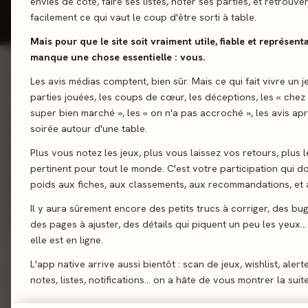
envies de côté, faire ses listes, noter ses parties, et retrouve
Donner mon avis
facilement ce qui vaut le coup d'être sorti à table.
Mais pour que le site soit vraiment utile, fiable et représentat
manque une chose essentielle : vous.
Les avis médias comptent, bien sûr. Mais ce qui fait vivre un j
01 - LE JEU
parties jouées, les coups de cœur, les déceptions, les « chez
Collectionnez les animaux… mais contrôlez leur valeur ! Misez
super bien marché », les « on n'a pas accroché », les avis ap
soirée autour d'une table.
la savane qui vous rapporteront le plus de points, collectionne
possible en récupérant les meeples correspondant. Faites mon
Plus vous notez les jeux, plus vous laissez vos retours, plus l
vos photos animalières et baisser la valeur de celles de vos 
pertinent pour tout le monde. C'est votre participation qui 
jouant astucieusement vos cartes. Lorsque les 6 cartes d'un
poids aux fiches, aux classements, aux recommandations, et a
été jouées, la partie s'arrête et on compte les points pour cha
Il y aura sûrement encore des petits trucs à corriger, des bu
dernière carte jouée dans sa catégorie.
des pages à ajuster, des détails qui piquent un peu les yeux… 
elle est en ligne.
Majorité
Prise de risques
Gestion de Main
L'app native arrive aussi bientôt : scan de jeux, wishlist, alert
notes, listes, notifications… on a hâte de vous montrer la suite
Sortie