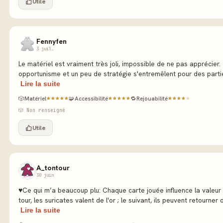
Utile
Fennyfen
3 juil.
Le matériel est vraiment très joli, impossible de ne pas apprécier. 
opportunisme et un peu de stratégie s'entremêlent pour des parties
Lire la suite
🎲
Matériel
🧩
Accessibilité
🔁
Rejouabilité
🎲 Non renseigné
Utile
A_tontour
30 juin
♥️Ce qui m’a beaucoup plu: Chaque carte jouée influence la valeur
tour, les suricates valent de l'or ; le suivant, ils peuvent retourner d
Lire la suite