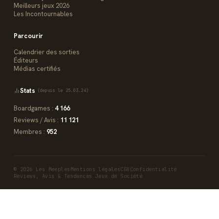
Meilleurs jeux 2026
Les Incontournables
Parcourir
Calendrier des sorties
Éditeurs
Médias certifiés
Stats
(depuis le 25.03.24)
Boardgames :
4 166
Reviews / Avis :
11 121
Membres :
952
© 2026 Les Meeples
Mentions légales
CGU
Confidentialité
Reviews, Avis & Tendances Jeux de Société