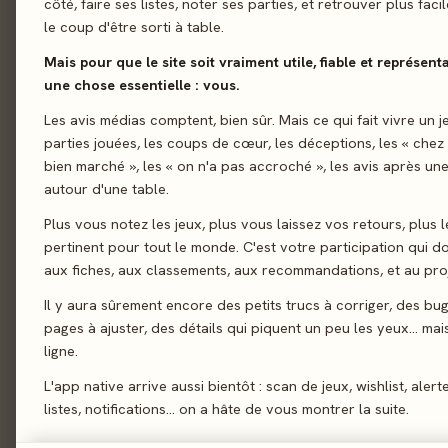
côté, faire ses listes, noter ses parties, et retrouver plus fac
le coup d'être sorti à table.
01 - LE JEU
Le jeu
01
Mais pour que le site soit vraiment utile, fiable et représent
Serez-vous le roi du
Le verdict
02
une chose essentielle : vous.
coopératif, où les jou
On en discute
Les avis médias comptent, bien sûr. Mais ce qui fait vivre un j
03
et les empilent dans 
parties jouées, les coups de cœur, les déceptions, les « chez
La presse
retirer du feu pour le
04
bien marché », les « on n'a pas accroché », les avis après une
tout le monde aura fa
autour d'une table.
Les joueurs
05
Plus vous notez les jeux, plus vous laissez vos retours, plus l
Acheter
06
Dextérité
Prise de 
pertinent pour tout le monde. C'est votre participation qui 
Similaires
07
aux fiches, aux classements, aux recommandations, et au proj
Il y aura sûrement encore des petits trucs à corriger, des bu
pages à ajuster, des détails qui piquent un peu les yeux… mais 
02 - LE VERDICT
ligne.
L'app native arrive aussi bientôt : scan de jeux, wishlist, alert
listes, notifications… on a hâte de vous montrer la suite.