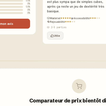
50%
est plus sympa que de simples cubes,
0%
après ça reste un jeu de dextérité très
50%
0%
basique.
0%
🎲
Matériel
🧩
Accessibilité
🔁
Rejouabilité
mon avis
🎲 2-5 parties
Utile
Comparateur de prix bientôt d