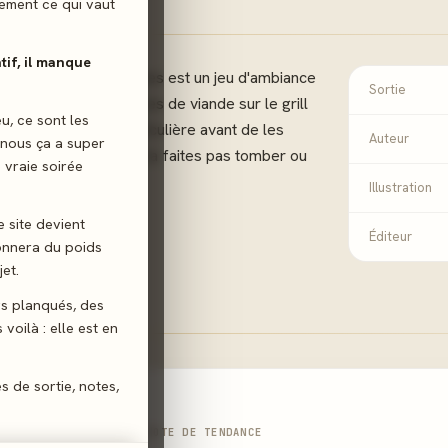
ilement ce qui vaut
atif, il manque
 barbecue ? Barbecubes est un jeu d'ambiance
Sortie
eurs placent des pièces de viande sur le grill
eu, ce sont les
une configuration particulière avant de les
Auteur
 nous ça a super
s faire cuire. Mais ne la faites pas tomber ou
 vraie soirée
im !
Illustration
e site devient
risques
Éditeur
donnera du poids
et.
gs planqués, des
voilà : elle est en
es de sortie, notes,
NOTE DE TENDANCE