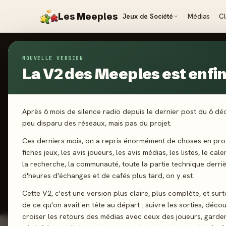
Les Meeples
Jeux de Société
Médias
C
NOUVELLE VERSION
Jeux
/
Barbecubes
La V2 des Meeples est enfin 
2026
·
MATAG
B
Après 6 mois de silence radio depuis le dernier post du 6 d
peu disparu des réseaux, mais pas du projet.
Ces derniers mois, on a repris énormément de choses en prof
2-6 joueurs
fiches jeux, les avis joueurs, les avis médias, les listes, le cal
la recherche, la communauté, toute la partie technique derri
d'heures d'échanges et de cafés plus tard, on y est.
J'ai jo
Cette V2, c'est une version plus claire, plus complète, et sur
de ce qu'on avait en tête au départ : suivre les sorties, décou
croiser les retours des médias avec ceux des joueurs, garde