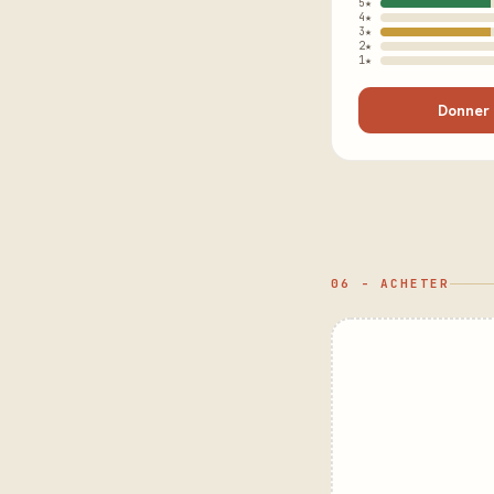
5★
4★
3★
2★
1★
Donner 
06 - ACHETER