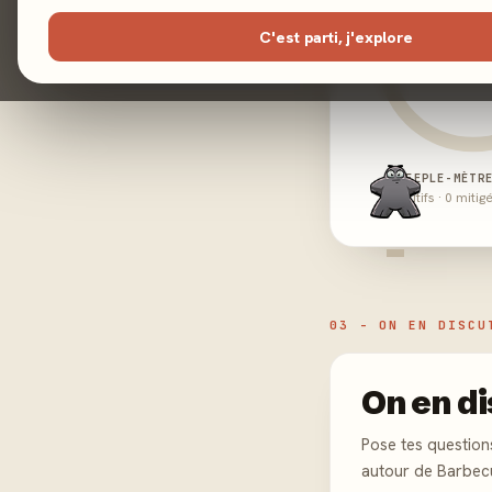
C'est parti, j'explore
MEEPLE-MÈTR
0 positifs · 0 mitig
-
03 - ON EN DISCU
On en di
Pose tes question
autour de Barbec