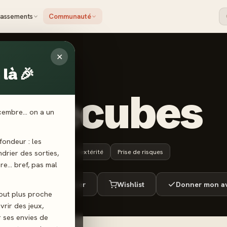
lassements
Communauté
✕
là 🎉
OT
arbecubes
écembre… on a un
ondeur : les
8 ans+
15 min
Dextérité
Prise de risques
endrier des sorties,
ère… bref, pas mal
ué
Envie de jouer
Wishlist
Donner mon av
tout plus proche
vrir des jeux,
r ses envies de