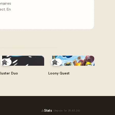
enaires
ect. En
-
-
luster Duo
Loony Quest
Stats
(depuis le 25.03.24)