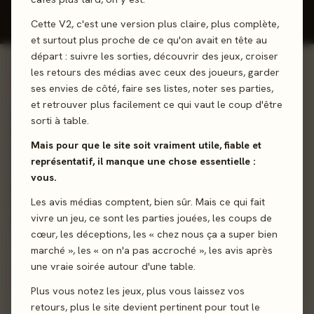
Cette V2, c'est une version plus claire, plus complète,
et surtout plus proche de ce qu'on avait en tête au
départ : suivre les sorties, découvrir des jeux, croiser
les retours des médias avec ceux des joueurs, garder
01 - LE JEU
ses envies de côté, faire ses listes, noter ses parties,
et retrouver plus facilement ce qui vaut le coup d'être
Cette extension Escouade de Choc vous propose de
sorti à table.
nouveaux personnages pour lutter contre la menace
Mais pour que le site soit vraiment utile, fiable et
xénomorphe. Ces renforts faciliteront la progression de
représentatif, il manque une chose essentielle :
votre escouade de choc à travers les missions
vous.
d'éradication ou la campagne. Personnalisez vos
Les avis médias comptent, bien sûr. Mais ce qui fait
personnages pour mieux combattre les xénomorphes et
vivre un jeu, ce sont les parties jouées, les coups de
rester en vie.
cœur, les déceptions, les « chez nous ça a super bien
marché », les « on n'a pas accroché », les avis après
Coop’
Exploration
une vraie soirée autour d'une table.
Plus vous notez les jeux, plus vous laissez vos
Sortie
1 décembre 2023
retours, plus le site devient pertinent pour tout le