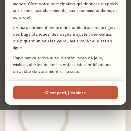
monde. C'est votre participation qui donnera du poids
aux fiches, aux classements, aux recommandations, et
Auteur
Andrew Haught
au projet.
Illustration
Jose David Lanza Cebrian
Il y aura sûrement encore des petits trucs à corriger,
des bugs planqués, des pages à ajuster, des détails
Éditeur
Gale Force Nine
qui piquent un peu les yeux… mais voilà : elle est en
ligne.
L'app native arrive aussi bientôt : scan de jeux,
wishlist, alertes de sortie, notes, listes, notifications…
02 - LE VERDICT
on a hâte de vous montrer la suite.
C'est parti, j'explore