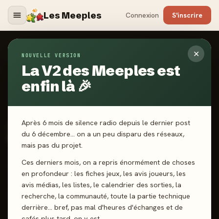
Les Meeples
Connexion
S'inscrire
✕
NOUVELLE VERSION
Jeux
/
Aliens : Escouade De Choc - Extension
La V2 des Meeples est
enfin là 🎉
2023
·
GALE FORCE NINE
Aliens : Escouade De
Après 6 mois de silence radio depuis le dernier post
Choc - Extension
du 6 décembre… on a un peu disparu des réseaux,
mais pas du projet.
Ces derniers mois, on a repris énormément de choses
1-6 joueurs
14 ans+
90 min
Coop’
Exploration
en profondeur : les fiches jeux, les avis joueurs, les
avis médias, les listes, le calendrier des sorties, la
recherche, la communauté, toute la partie technique
J'ai joué
Envie de jouer
Wishlist
derrière… bref, pas mal d'heures d'échanges et de
cafés plus tard, on y est.
Donner mon avis