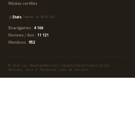
Médias certifiés
Stats
(depuis le 25.03.24)
Boardgames :
4 166
Reviews / Avis :
11 121
Membres :
952
© 2026 Les Meeples
Mentions légales
CGU
Confidentialité
Reviews, Avis & Tendances Jeux de Société