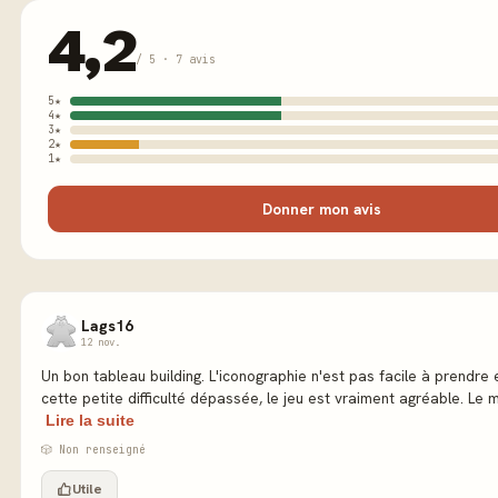
4,2
/ 5 · 7 avis
5★
4★
3★
2★
1★
Donner mon avis
Lags16
12 nov.
Un bon tableau building. L'iconographie n'est pas facile à prendre
cette petite difficulté dépassée, le jeu est vraiment agréable. Le m
Lire la suite
🎲 Non renseigné
Utile