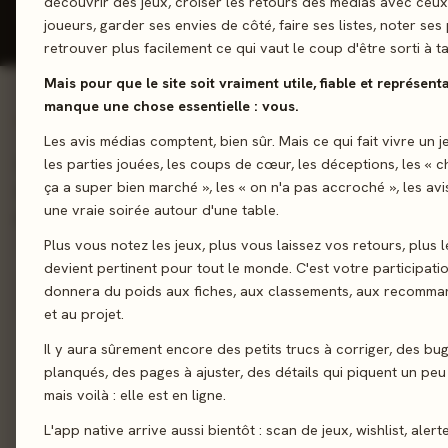
découvrir des jeux, croiser les retours des médias avec ceu
Donner mon avis
joueurs, garder ses envies de côté, faire ses listes, noter ses 
retrouver plus facilement ce qui vaut le coup d'être sorti à ta
Mais pour que le site soit vraiment utile, fiable et représentat
manque une chose essentielle : vous.
01 - LE JEU
Les avis médias comptent, bien sûr. Mais ce qui fait vivre un j
Développez votre IA ! Intégrez de nouvelles cartes à votre ma
les parties jouées, les coups de cœur, les déceptions, les « 
ça a super bien marché », les « on n'a pas accroché », les av
atteignez les objectifs fixés par l’IA Originale pour obtenir l’IA 
une vraie soirée autour d'une table.
puissante.
Plus vous notez les jeux, plus vous laissez vos retours, plus l
Draft
Combinaison
Construction de Tableau
devient pertinent pour tout le monde. C'est votre participati
donnera du poids aux fiches, aux classements, aux recomma
et au projet.
Sortie
25
Il y aura sûrement encore des petits trucs à corriger, des bu
planqués, des pages à ajuster, des détails qui piquent un peu
Auteur
Pierrick Libralesso
·
Rena
mais voilà : elle est en ligne.
L'app native arrive aussi bientôt : scan de jeux, wishlist, alert
Illustration