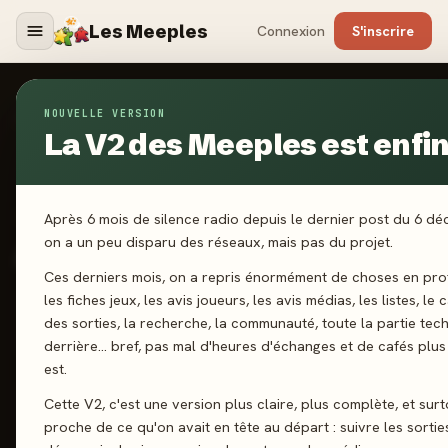
Les Meeples
Connexion
S'inscrire
NOUVELLE VERSION
Jeux
/
AI 100% Human
La V2 des Meeples est enfin 
2024
Après 6 mois de silence radio depuis le dernier post du 6 d
·
EXPLOR8
AI 100% Human
on a un peu disparu des réseaux, mais pas du projet.
Ces derniers mois, on a repris énormément de choses en pro
les fiches jeux, les avis joueurs, les avis médias, les listes, le 
1-6 joueurs
14 ans+
45 min
Draft
Combinaison
des sorties, la recherche, la communauté, toute la partie tec
Construction de Tableau
derrière… bref, pas mal d'heures d'échanges et de cafés plus 
est.
Cette V2, c'est une version plus claire, plus complète, et surt
J'ai joué
Envie de jouer
Wishlist
proche de ce qu'on avait en tête au départ : suivre les sortie