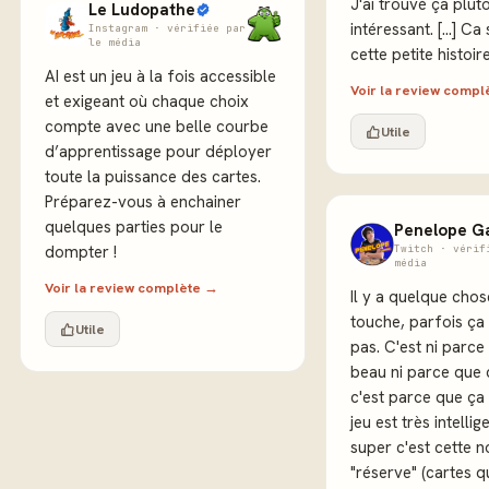
J'ai trouvé ça plutô
Le Ludopathe
intéressant. [...] C
Instagram · vérifiée par
le média
cette petite histoire
AI est un jeu à la fois accessible
Voir la review comp
et exigeant où chaque choix
compte avec une belle courbe
Utile
d’apprentissage pour déployer
toute la puissance des cartes.
Préparez-vous à enchainer
quelques parties pour le
Penelope G
dompter !
Twitch · vérif
média
Voir la review complète →
Il y a quelque cho
touche, parfois ça
Utile
pas. C'est ni parce
beau ni parce que 
c'est parce que ça
jeu est très intellig
super c'est cette n
"réserve" (cartes q