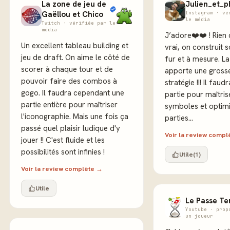
La zone de jeu de
Julien_et_p
Gaëllou et Chico
Instagram · vé
le média
Twitch · vérifiée par le
média
J’adore❤️❤️ ! Rien 
Un excellent tableau building et
vrai, on construit 
jeu de draft. On aime le côté de
fur et à mesure. L
scorer à chaque tour et de
apporte une gross
pouvoir faire des combos à
stratégie !!! Il faud
gogo. Il faudra cependant une
partie pour maîtris
partie entière pour maîtriser
symboles et optim
l'iconographie. Mais une fois ça
parties...
passé quel plaisir ludique d'y
Voir la review comp
jouer !! C'est fluide et les
possibilités sont infinies !
Utile
(1)
Voir la review complète →
Utile
Le Passe T
Youtube · prop
un joueur