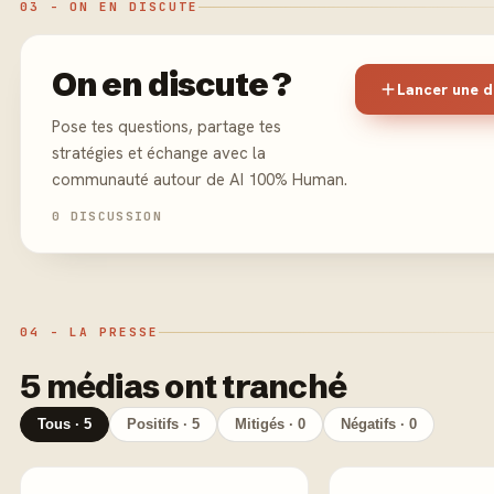
03 - ON EN DISCUTE
On en discute ?
Lancer une d
Pose tes questions, partage tes
stratégies et échange avec la
communauté autour de AI 100% Human.
0 DISCUSSION
04 - LA PRESSE
5 médias ont tranché
Tous · 5
Positifs · 5
Mitigés · 0
Négatifs · 0