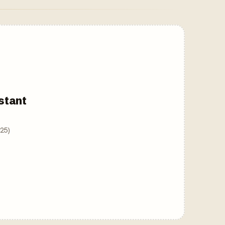
nstant
025)