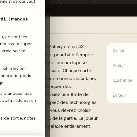
ilement ce qui vaut
atif, il manque
eu, ce sont les
 nous ça a super
actique ultime... Age of Galaxy est un 4X
 vraie soirée
Sortie
l les joueurs s’opposent pour bâtir l’empire
 début de la partie, chaque joueur dispose
Auteur
e site devient
et n’en piochera plus ensuite. Chaque carte
donnera du poids
multiples façons : obtenir un bonus instantané,
Illustration
et.
tés permanentes ou débloquer des
gs planqués, des
mpte. Que vous construisiez une flotte de
Éditeur
voilà : elle est en
z des planètes, développiez des technologies
iez le Sénat Galactique, vous devrez choisir
es de sortie, notes,
dapter au mieux au cours de la partie. Le joueur
s de points une fois la galaxie entièrement