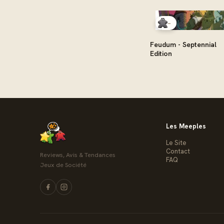
-
Feudum - Septennial
Edition
Les Meeples
Le Site
Contact
Reviews, Avis & Tendances
FAQ
Jeux de Société