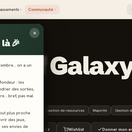
lassements
Communauté
✕
là 🎉
 GAMES
e of Galaxy
écembre… on a un
025)
ondeur : les
endrier des sorties,
ère… bref, pas mal
14 ans+
60 min
Gestion de ressources
Majorité
Gestion d
tout plus proche
vrir des jeux,
r ses envies de
ué
Envie de jouer
Wishlist
Donner mon av