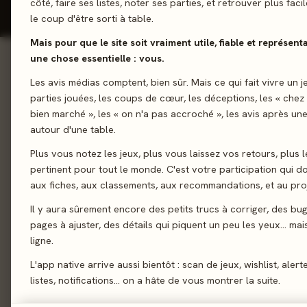
côté, faire ses listes, noter ses parties, et retrouver plus fac
le coup d'être sorti à table.
Mais pour que le site soit vraiment utile, fiable et représent
une chose essentielle : vous.
01 - LE JEU
Les avis médias comptent, bien sûr. Mais ce qui fait vivre un j
Le jeu
01
parties jouées, les coups de cœur, les déceptions, les « chez
Bâtissez l'empire gal
Le verdict
02
bien marché », les « on n'a pas accroché », les avis après une
dynamique dans leque
autour d'une table.
On en discute
03
galactique ultime. Au
Plus vous notez les jeux, plus vous laissez vos retours, plus l
La presse
d’une main de cartes 
04
pertinent pour tout le monde. C'est votre participation qui 
peut être utilisée de 
Les joueurs
05
aux fiches, aux classements, aux recommandations, et au proj
acquérir des capaci
Acheter
06
Il y aura sûrement encore des petits trucs à corriger, des bu
opportunités de déco
pages à ajuster, des détails qui piquent un peu les yeux… mais 
vaisseaux, conquérie
Similaires
07
ligne.
de pointe ou influenc
L'app native arrive aussi bientôt : scan de jeux, wishlist, alert
votre stratégie et l’a
listes, notifications… on a hâte de vous montrer la suite.
ayant accumulé le plu
explorée l’emporte.