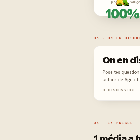
1 positifs · 0 mitig
100%
03 - ON EN DISCU
On en di
Pose tes question
autour de Age of 
0 DISCUSSION
04 - LA PRESSE
1 média a 