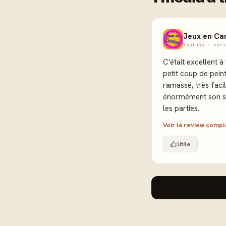
Jeux en Ca
Youtube · véri
C'était excellent à
petit coup de peint
ramassé, très facil
énormément son sy
les parties.
Voir la review comp
Utile