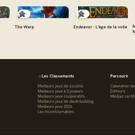
-
-
M
The Warp
Endeavor : L'âge de la voile
N
Les Classements
Parcourir
Meilleurs jeux de société
Calendrier de
Meilleurs jeux à 2 joueurs
Éditeurs
Meilleurs jeux coopératifs
Médias certif
Meilleurs jeux de deck-building
Meilleurs jeux 2026
Les Incontournables