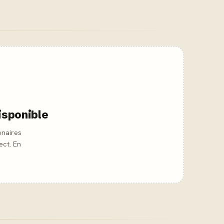
isponible
enaires
ect. En