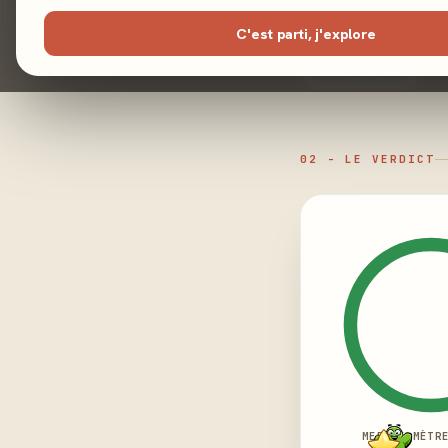
C'est parti, j'explore
Gestion de ressources
Gestion de Main
02 - LE VERDICT
MEEPLE-MÈTR