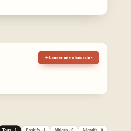
Lancer une discussion
Tous · 1
Positifs · 1
Mitigés · 0
Négatifs · 0