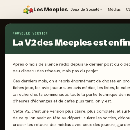
Les Meeples
Jeux de Société
Médias
C
NOUVELLE VERSION
Jeux
/
Age of Galaxy (Édition 2025)
La V2 des Meeples est enfin 
2026
·
PIXIE
Ag
Après 6 mois de silence radio depuis le dernier post du 6 d
peu disparu des réseaux, mais pas du projet.
2
Ces derniers mois, on a repris énormément de choses en prof
fiches jeux, les avis joueurs, les avis médias, les listes, le cal
la recherche, la communauté, toute la partie technique derri
d'heures d'échanges et de cafés plus tard, on y est.
1-4 joueurs
Cette V2, c'est une version plus claire, plus complète, et sur
de ce qu'on avait en tête au départ : suivre les sorties, décou
croiser les retours des médias avec ceux des joueurs, garde
J'ai jo