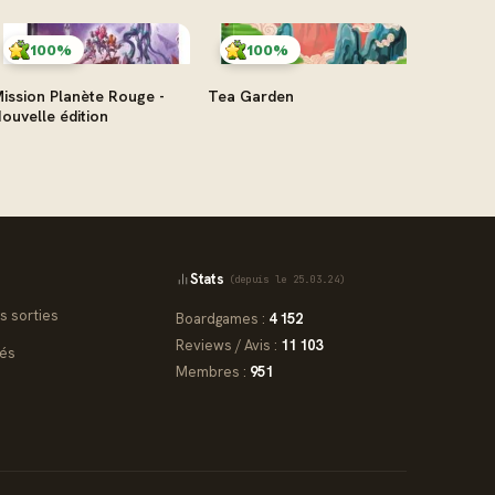
100%
100%
ission Planète Rouge -
Tea Garden
ouvelle édition
Stats
(depuis le 25.03.24)
s sorties
Boardgames :
4 152
Reviews / Avis :
11 103
iés
Membres :
951