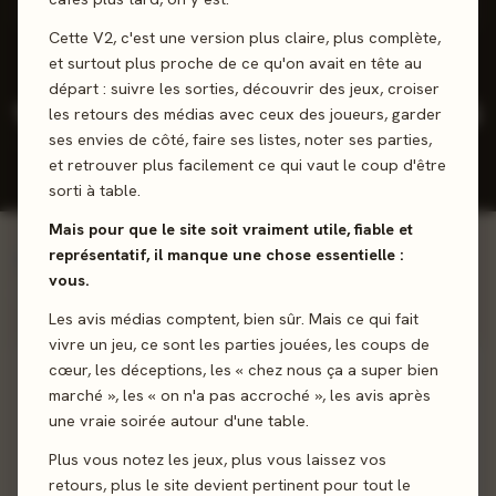
3 positifs
0 neutres
0 négatifs
Cette V2, c'est une version plus claire, plus complète,
et surtout plus proche de ce qu'on avait en tête au
départ : suivre les sorties, découvrir des jeux, croiser
12
7
4,3
2026
les retours des médias avec ceux des joueurs, garder
/5
ses envies de côté, faire ses listes, noter ses parties,
JEUX CONÇUS
REVIEWS
NOTE
DERNIÈRE
PRESSE
JOUEURS
SORTIE
et retrouver plus facilement ce qui vaut le coup d'être
MOY.
sorti à table.
Mais pour que le site soit vraiment utile, fiable et
représentatif, il manque une chose essentielle :
Voir la ludographie →
INCONTOURNABLES
vous.
Œuvres majeures
Les avis médias comptent, bien sûr. Mais ce qui fait
vivre un jeu, ce sont les parties jouées, les coups de
100%
cœur, les déceptions, les « chez nous ça a super bien
marché », les « on n'a pas accroché », les avis après
une vraie soirée autour d'une table.
Plus vous notez les jeux, plus vous laissez vos
2023 · FAMILLE · 1-4 J
Terraforming Mars :
retours, plus le site devient pertinent pour tout le