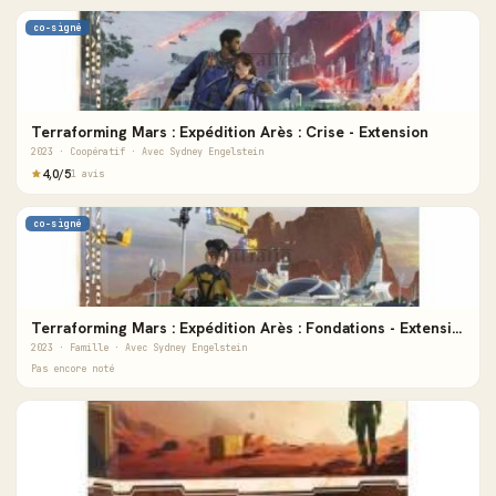
co-signé
Terraforming Mars : Expédition Arès : Crise - Extension
2023 · Coopératif · Avec Sydney Engelstein
4,0/5
1 avis
co-signé
Terraforming Mars : Expédition Arès : Fondations - Extension
2023 · Famille · Avec Sydney Engelstein
Pas encore noté