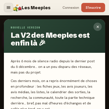
Les Meeples
Connexion
S'inscrire
AUTEURS
›
JACOB FRYXELIUS
✕
NOUVELLE VERSION
La V2 des Meeples est
AUTEUR
· DEPUIS 2022
JF
Jacob Fryxelius
enfin là 🎉
Après 6 mois de silence radio depuis le dernier post
du 6 décembre… on a un peu disparu des réseaux,
mais pas du projet.
SCORE CATALOGUE
-
Ces derniers mois, on a repris énormément de choses
en profondeur : les fiches jeux, les avis joueurs, les
avis médias, les listes, le calendrier des sorties, la
Pas encore noté · 3 jeux notés
recherche, la communauté, toute la partie technique
derrière… bref, pas mal d'heures d'échanges et de
cafés plus tard, on y est.