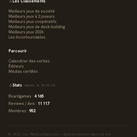
Les Classements
Meilleurs jeux de société
Meilleurs jeux à 2 joueurs
Meilleurs jeux coopératifs
Meilleurs jeux de deck-building
Meilleurs jeux 2026
Les Incontournables
Parcourir
Calendrier des sorties
Éditeurs
Médias certifiés
Stats
(depuis le 25.03.24)
Boardgames :
4 165
Reviews / Avis :
11 117
Membres :
952
© 2026 Les Meeples
Mentions légales
CGU
Confidentialité