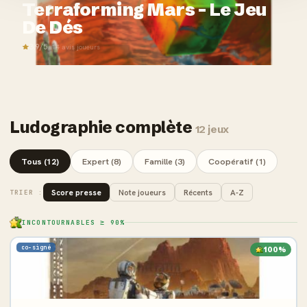
Terraforming Mars - Le Jeu
De Dés
3,9/5
· 14 avis joueurs
Ludographie complète
12 jeux
Tous (12)
Expert (8)
Famille (3)
Coopératif (1)
Score presse
Note joueurs
Récents
A-Z
TRIER :
INCONTOURNABLES ≥ 90%
co-signé
100%