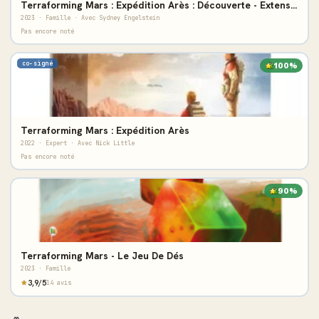
Terraforming Mars : Expédition Arès : Découverte - Extension
2023 · Famille · Avec Sydney Engelstein
Pas encore noté
co-signé
100%
Terraforming Mars : Expédition Arès
2022 · Expert · Avec Nick Little
Pas encore noté
90%
Terraforming Mars - Le Jeu De Dés
2023 · Famille
3,9/5
14 avis