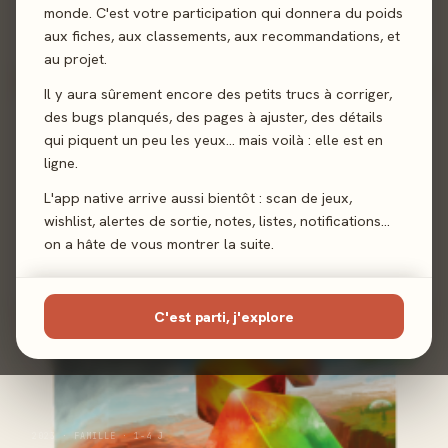
Expédition Arès : Découverte
monde. C'est votre participation qui donnera du poids
- Extension
aux fiches, aux classements, aux recommandations, et
au projet.
Il y aura sûrement encore des petits trucs à corriger,
des bugs planqués, des pages à ajuster, des détails
100%
qui piquent un peu les yeux… mais voilà : elle est en
ligne.
L'app native arrive aussi bientôt : scan de jeux,
wishlist, alertes de sortie, notes, listes, notifications…
2022 · EXPERT · 1-4 J
Terraforming Mars :
on a hâte de vous montrer la suite.
Expédition Arès
C'est parti, j'explore
90%
2023 · FAMILLE · 1-4 J