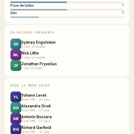
Pose de tuiles
4
Dés
2
CO-AUTEURS FRÉQUENTS
Sydney Engelstein
SE
4 jeux co-signés
Nick Little
NL
4 jeux co-signés
Jonathan Fryxelius
JF
1 jeu co-signé
DANS LA MÊME VEINE
Yohann Levet
YL
Score 97% · 26 jeux
Alexandre Droit
AD
Score 96% · 17 jeux
Antonin Boccara
AB
Score 95% · 27 jeux
Richard Garfield
RG
Score 92% · 41 jeux