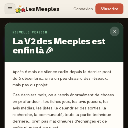
Les Meeples
Connexion
S'inscrire
AUTEURS
›
BEN & JB
✕
NOUVELLE VERSION
La V2 des Meeples est
AUTEUR
· DEPUIS 2022
B
Ben & JB
enfin là 🎉
Après 6 mois de silence radio depuis le dernier post
du 6 décembre… on a un peu disparu des réseaux,
mais pas du projet.
SCORE CATALOGUE
-
Ces derniers mois, on a repris énormément de choses
en profondeur : les fiches jeux, les avis joueurs, les
avis médias, les listes, le calendrier des sorties, la
Pas encore noté · 4 jeux notés
recherche, la communauté, toute la partie technique
derrière… bref, pas mal d'heures d'échanges et de
cafés plus tard, on y est.