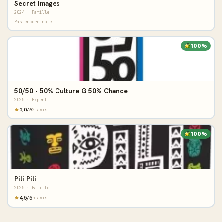
Secret Images
2024 · Famille
Pas encore noté
100%
50/50 - 50% Culture G 50% Chance
2025 · Expert
2,0/5
2 avis
100%
Pili Pili
2025 · Famille
4,5/5
5 avis