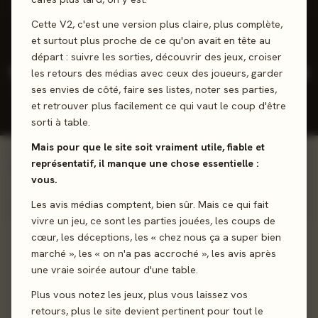
3 positifs
1 neutres
0 négatifs
Cette V2, c'est une version plus claire, plus complète,
et surtout plus proche de ce qu'on avait en tête au
départ : suivre les sorties, découvrir des jeux, croiser
12
6
3,5
2026
les retours des médias avec ceux des joueurs, garder
/5
ses envies de côté, faire ses listes, noter ses parties,
JEUX CONÇUS
REVIEWS
NOTE
DERNIÈRE
PRESSE
JOUEURS
SORTIE
et retrouver plus facilement ce qui vaut le coup d'être
MOY.
sorti à table.
Mais pour que le site soit vraiment utile, fiable et
représentatif, il manque une chose essentielle :
Voir la ludographie →
INCONTOURNABLES
vous.
Œuvres majeures
Les avis médias comptent, bien sûr. Mais ce qui fait
vivre un jeu, ce sont les parties jouées, les coups de
100%
cœur, les déceptions, les « chez nous ça a super bien
marché », les « on n'a pas accroché », les avis après
une vraie soirée autour d'une table.
Plus vous notez les jeux, plus vous laissez vos
retours, plus le site devient pertinent pour tout le