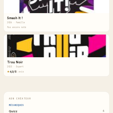
Smash It !
2026 · Famille
Pas encore noté
Trou Noir
2023 · Expert
4,0/5
1 avis
ADN CRÉATEUR
MÉCANIQUES
Quizz
6