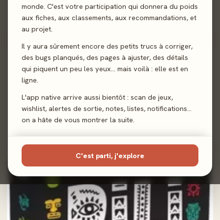
monde. C'est votre participation qui donnera du poids
2024 · FAMILLE · 4-6 J
Secret Images
aux fiches, aux classements, aux recommandations, et
au projet.
Il y aura sûrement encore des petits trucs à corriger,
des bugs planqués, des pages à ajuster, des détails
100%
qui piquent un peu les yeux… mais voilà : elle est en
ligne.
L'app native arrive aussi bientôt : scan de jeux,
2025 · EXPERT · 2-10 J
wishlist, alertes de sortie, notes, listes, notifications…
50/50 - 50% Culture G 50%
on a hâte de vous montrer la suite.
Chance
2,0/5
· 2 avis joueurs
C'est parti, j'explore
100%