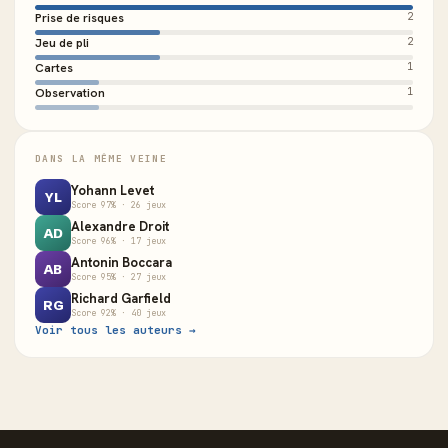
Prise de risques
2
Jeu de pli
2
Cartes
1
Observation
1
DANS LA MÊME VEINE
Yohann Levet
YL
Score 97% · 26 jeux
Alexandre Droit
AD
Score 96% · 17 jeux
Antonin Boccara
AB
Score 95% · 27 jeux
Richard Garfield
RG
Score 92% · 40 jeux
Voir tous les auteurs →