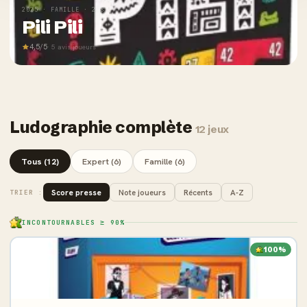
2025 · FAMILLE · 2-8 J
Pili Pili
4,5/5
· 5 avis joueurs
Ludographie complète
12 jeux
Tous (12)
Expert (6)
Famille (6)
Score presse
Note joueurs
Récents
A-Z
TRIER :
INCONTOURNABLES ≥ 90%
100%